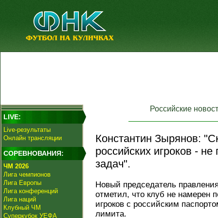
Российские новос
LIVE:
Live-результаты
Константин Зырянов: "С
Онлайн трансляции
российских игроков - н
СОРЕВНОВАНИЯ:
задач".
ЧМ 2026
Лига чемпионов
Лига Европы
Новый председатель правлени
Лига конференций
отметил, что клуб не намерен 
Лига наций
игроков с российским паспорто
Клубный ЧМ
лимита.
Суперкубок УЕФА