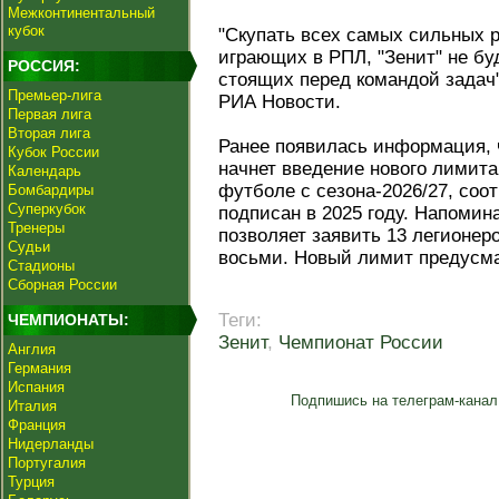
Межконтинентальный
кубок
"Скупать всех самых сильных 
играющих в РПЛ, "Зенит" не бу
РОССИЯ:
стоящих перед командой задач"
Премьер-лига
РИА Новости.
Первая лига
Вторая лига
Ранее появилась информация, 
Кубок России
начнет введение нового лимита
Календарь
футболе с сезона-2026/27, соо
Бомбардиры
Суперкубок
подписан в 2025 году. Напомин
Тренеры
позволяет заявить 13 легионер
Судьи
восьми. Новый лимит предусма
Стадионы
Сборная России
Теги:
ЧЕМПИОНАТЫ:
Зенит
,
Чемпионат России
Англия
Германия
Испания
Подпишись на телеграм-канал
Италия
Франция
Нидерланды
Португалия
Турция