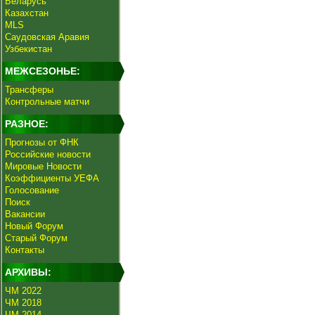
Беларусь
Казахстан
MLS
Саудовская Аравия
Узбекистан
МЕЖСЕЗОНЬЕ:
Трансферы
Контрольные матчи
РАЗНОЕ:
Прогнозы от ФНК
Российские новости
Мировые Новости
Коэффициенты УЕФА
Голосование
Поиск
Вакансии
Новый Форум
Старый Форум
Контакты
АРХИВЫ:
ЧМ 2022
ЧМ 2018
ЧМ 2014