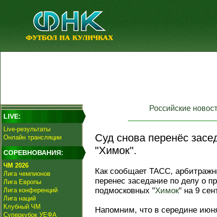
Российские новос
LIVE:
Live-результаты
Суд снова перенёс засе
Онлайн трансляции
"Химок".
СОРЕВНОВАНИЯ:
ЧМ 2026
Как сообщает ТАСС, арбитражн
Лига чемпионов
перенес заседание по делу о п
Лига Европы
подмосковных "
Химок
" на 9 сен
Лига конференций
Лига наций
Клубный ЧМ
Напомним, что в середине июн
Суперкубок УЕФА