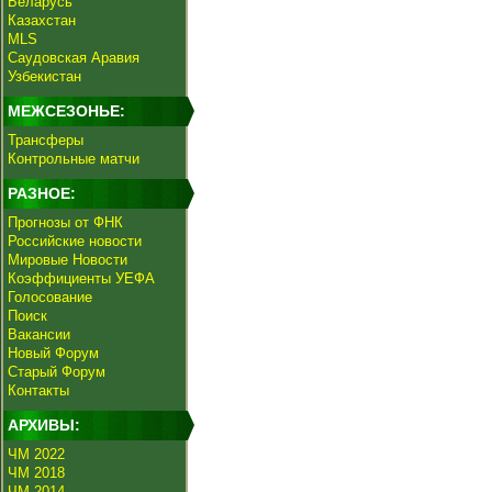
Беларусь
Казахстан
MLS
Саудовская Аравия
Узбекистан
МЕЖСЕЗОНЬЕ:
Трансферы
Контрольные матчи
РАЗНОЕ:
Прогнозы от ФНК
Российские новости
Мировые Новости
Коэффициенты УЕФА
Голосование
Поиск
Вакансии
Новый Форум
Старый Форум
Контакты
АРХИВЫ:
ЧМ 2022
ЧМ 2018
ЧМ 2014