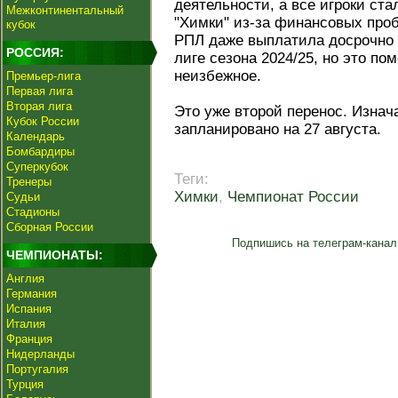
деятельности, а все игроки ст
Межконтинентальный
"Химки" из-за финансовых проб
кубок
РПЛ даже выплатила досрочно 
РОССИЯ:
лиге сезона 2024/25, но это по
неизбежное.
Премьер-лига
Первая лига
Вторая лига
Это уже второй перенос. Изна
Кубок России
запланировано на 27 августа.
Календарь
Бомбардиры
Суперкубок
Теги:
Тренеры
Химки
,
Чемпионат России
Судьи
Стадионы
Сборная России
Подпишись на телеграм-канал
ЧЕМПИОНАТЫ:
Англия
Германия
Испания
Италия
Франция
Нидерланды
Португалия
Турция