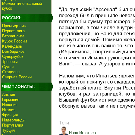
Межконтинентальный
кубок
"Да, тульский "Арсенал" был о
переход был в принципе невозм
РОССИЯ:
потянул бы сумму трансфера. 
Премьер-лига
вариантов, в том числе внутри
Первая лига
предложения, но Ваня для себя
Вторая лига
вернуться домой. Помимо жел
Кубок России
меня было очень важно то, чт
Календарь
(Ибрагимова, спортивный директ
Бомбардиры
Суперкубок
что именно Исмаил руководит 
Тренеры
Ваня", — сказал Агузаров в инт
Судьи
Стадионы
Напомним, что Игнатьев являе
Сборная России
который он покинул со скандал
ЧЕМПИОНАТЫ:
заработной плате. Внутри Рос
клубов, играл за границей, но 
Англия
Бывший футболист молодежной
Германия
Испания
сборную вызов так и не получи
Италия
Франция
Нидерланды
Теги:
Португалия
Турция
Иван Игнатьев