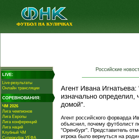
Российские новос
LIVE:
Live-результаты
Агент Ивана Игнатьева:
Онлайн трансляции
изначально определил, ч
СОРЕВНОВАНИЯ:
домой".
ЧМ 2026
Лига чемпионов
Лига Европы
Агент российского форварда Ив
Лига конференций
объяснил, почему футболист п
Лига наций
"Оренбург". Представитель отм
Клубный ЧМ
игрока было вернуться на родин
Суперкубок УЕФА