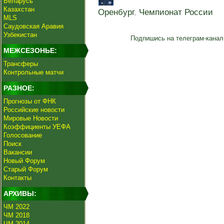
Беларусь
Казахстан
Оренбург
,
Чемпионат России
MLS
Саудовская Аравия
Узбекистан
Подпишись на телеграм-канал
МЕЖСЕЗОНЬЕ:
Трансферы
Контрольные матчи
РАЗНОЕ:
Прогнозы от ФНК
Российские новости
Мировые Новости
Коэффициенты УЕФА
Голосование
Поиск
Вакансии
Новый Форум
Старый Форум
Контакты
АРХИВЫ:
ЧМ 2022
ЧМ 2018
ЧМ 2014