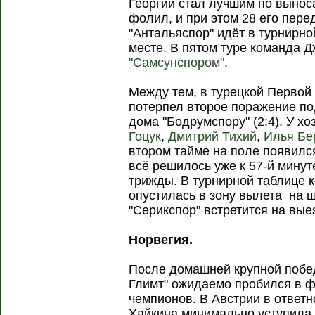
Георгий стал лучшим по выноса
фолил, и при этом 28 его пере
"Антальяспор" идёт в турнирн
месте. В пятом туре команда Д
"Самсунспором"
.
Между тем, в турецкой Первой
потерпел второе поражение под
дома "Бодрумспору" (2:4). У х
Гоцук
,
Дмитрий Тихий
,
Илья Бе
втором тайме на поле появилс
всё решилось уже к 57-й минут
трижды. В турнирной таблице
опустилась в зону вылета на 
"Серикспор" встретится на вы
Норвегия.
После домашней крупной побед
Глимт" ожидаемо пробился в 
чемпионов. В Австрии в ответ
Хайкина минимально уступила (