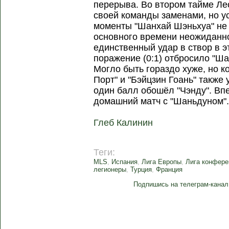
перерыва. Во втором тайме Ле
своей команды заменами, но у
моменты "Шанхай Шэньхуа" не 
основного времени неожиданно
единственный удар в створ в э
поражение (0:1) отбросило "Ша
Могло быть гораздо хуже, но к
Порт" и "Бэйцзин Гоань" также 
один балл обошёл "Чэнду". Вп
домашний матч с "Шаньдуно
Глеб Калинин
Теги:
MLS
,
Испания
,
Лига Европы
,
Лига конфере
легионеры
,
Турция
,
Франция
Подпишись на телеграм-канал