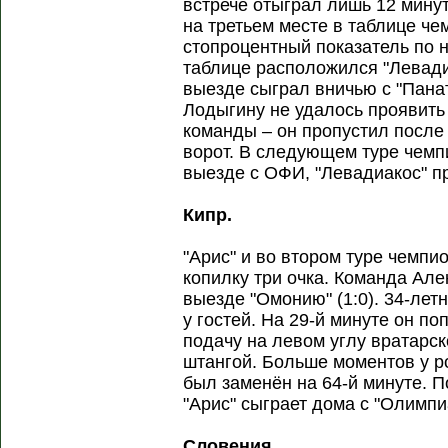
встрече отыграл лишь 12 минут
на третьем месте в таблице че
стопроцентный показатель по 
таблице расположился "Левади
выезде сыграл вничью с "Пана
Лодыгину не удалось проявить
команды – он пропустил после
ворот. В следующем туре чемп
выезде с ОФИ, "Левадиакос" п
Кипр.
"Арис" и во втором туре чемпи
копилку три очка. Команда Ал
выезде "Омонию" (1:0). 34-ле
у гостей. На 29-й минуте он п
подачу на левом углу вратарск
штангой. Больше моментов у р
был заменён на 64-й минуте. 
"Арис" сыграет дома с "Олимпи
Словения.