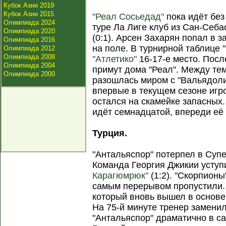
Кубок Азии 2019
Кубок Азии 2015
"Реал Сосьедад"
пока идёт без
Олимпиада 2024
туре Ла Лиге клуб из Сан-Себа
Олимпиада 2020
(0:1). Арсен Захарян попал в з
Олимпиада 2016
на поле. В турнирной таблице 
Олимпиада 2012
Олимпиада 2008
"Атлетико"
16-17-е место. Пос
Олимпиада 2004
примут дома "Реал". Между тем
Олимпиада 2000
разошлась миром с "Вальядоли
впервые в текущем сезоне игр
остался на скамейке запасных.
идёт семнадцатой, впереди её 
Турция.
"Антальяспор" потерпел в Суп
Команда Георгия Джикии усту
Карагюмрюк"
(1:2). "Скорпион
самым перерывом пропустили. 
который вновь вышел в основе
На 75-й минуте тренер заменил
"Антальяспор" драматично в са