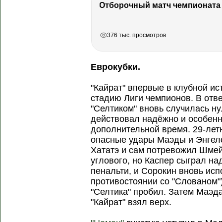
РЕКЛАМА
РЕКЛАМА
РЕКЛАМА
376 тыс. просмотров
Еврокубки.
"Кайрат" впервые в клубной и
стадию Лиги чемпионов. В отв
"Селтиком" вновь случилась ну
действовал надёжно и особенн
дополнительной время. 29-лет
опасные удары Маэды и Энгелс
Хататэ и сам потревожил Шме
углового, но Каспер сыграл на
пенальти, и Сорокин вновь исп
противостоянии со "Слованом")
"Селтика" пробил. Затем Маэда
"Кайрат" взял верх.