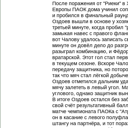
После поражения от "Риеки" в
Европы ПАОК дома учинил соп
и пробился в финальный раун
Оздоев вышли в основе у хозяе
третьей минуте, когда пробил 
замыкая навес с правого фланг
вот Чалову удалось записать 
минуте он довёл дело до разгр
разыграл комбинацию, и Фёдор
вратарской. Этот гол стал пе
в текущем сезоне. Вскоре Чал
передачу защитника, но потор
так что мяч стал лёгкой добыч
Оздоев отметился дальним уда
мячу залететь в левый угол. М
углового, однако защитник вын
В итоге Оздоев остался без за
свой счёт результативный бал
матче чемпионата ПАОКа с "Атр
он в касание с левого полуфл
штангу на партнёра, и тот пора