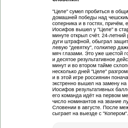
"Целе" сумел пробиться в общ
домашней победы над чешским 
соперника и в гостях, причём, 
Иосифов вышел у "Целе" в стар
минуте открыл счёт. 24-летний
дуги штрафной, обыграл защитн
левую "девятку", голкипер да
мяч глазами. Это уже шестой 
и десятое результативное дейс
минут и во втором тайме схлоп
несколько дней "Целе" разгром
и в этой игре россиянин понача
экстренно вышел на замену на 
Иосифов результативных балло
его команда идёт на первом ме
число номинантов на звание л
Словении в августе. После ме
сыграет на выезде с "Копером"