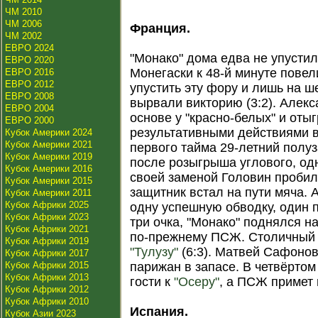
ЧМ 2010
ЧМ 2006
Франция.
ЧМ 2002
ЕВРО 2024
"Монако" дома едва не упустил
ЕВРО 2020
Монегаски к 48-й минуте повел
ЕВРО 2016
ЕВРО 2012
упустить эту фору и лишь на 
ЕВРО 2008
вырвали викторию (3:2). Алек
ЕВРО 2004
основе у "красно-белых" и отыг
ЕВРО 2000
результативными действиями в
Кубок Америки 2024
Кубок Америки 2021
первого тайма 29-летний полу
Кубок Америки 2019
после розыгрыша углового, одн
Кубок Америки 2016
своей заменой Головин пробил
Кубок Америки 2015
защитник встал на пути мяча. 
Кубок Америки 2011
Кубок Африки 2025
одну успешную обводку, один 
Кубок Африки 2023
три очка, "Монако" поднялся н
Кубок Африки 2021
по-прежнему ПСЖ. Столичный 
Кубок Африки 2019
"Тулузу"
(6:3). Матвей Сафонов
Кубок Африки 2017
Кубок Африки 2015
парижан в запасе. В четвёртом
Кубок Африки 2013
гости к
"Осеру"
, а ПСЖ примет
Кубок Африки 2012
Кубок Африки 2010
Испания.
Кубок Азии 2023