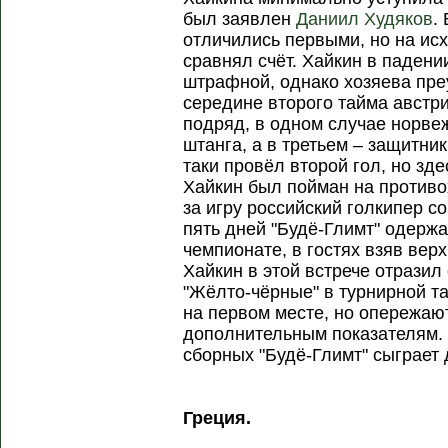
был заявлен
Даниил Худяков
.
отличились первыми, но на ис
сравнял счёт. Хайкин в падени
штрафной, однако хозяева пре
середине второго тайма австр
подряд, в одном случае норвеж
штанга, а в третьем – защитник
таки провёл второй гол, но зд
Хайкин был пойман на противо
за игру российский голкипер с
пять дней "Будё-Глимт" одерж
чемпионате, в гостях взяв вер
Хайкин в этой встрече отразил 
"Жёлто-чёрные" в турнирной т
на первом месте, но опережают
дополнительным показателям.
сборных "Будё-Глимт" сыграет 
Греция.