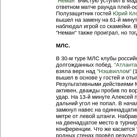
"Неман"
вчистую уступил в Ма
ответном матче раунда плей-о
Полузащитник гостей
Юрий Кл
вышел на замену на 61-й мину
наблюдал игрой со скамейки. В
"Неман" также проиграл, но т
МЛС.
В 30-м туре МЛС клубы россий
долгожданных побед.
"Атланта
взяла верх над
"Нэшвиллом"
(1
вышел в основе у гостей и отыг
Результативными действиями М
активен, дважды пробив по во
удар. На 13-й минуте Алексей 
дальний угол не попал. В нача
замкнул навес на одиннадцати
метре от левой штанги. Набрав
на двенадцатое место в турни
конференции. Что же касается 
родных стенах провёл результ