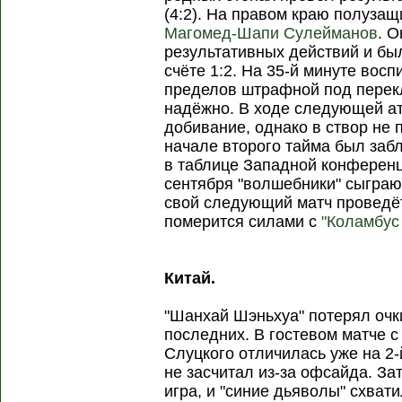
(4:2). На правом краю полуза
Магомед-Шапи Сулейманов
. О
результативных действий и бы
счёте 1:2. На 35-й минуте вос
пределов штрафной под перекл
надёжно. В ходе следующей а
добивание, однако в створ не
начале второго тайма был забл
в таблице Западной конференц
сентября "волшебники" сыграю
свой следующий матч проведёт
померится силами с
"Коламбус
Китай.
"Шанхай Шэньхуа" потерял очки
последних. В гостевом матче 
Слуцкого отличилась уже на 2-
не засчитал из-за офсайда. З
игра, и "синие дьяволы" схват