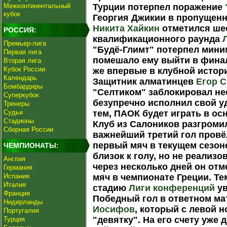
Межконтинентальный
Турции потерпел поражение
кубок
Георгия Джикии в пропущенн
Никита Хайкин
отметился ше
РОССИЯ:
квалификационного раунда
Премьер-лига
"Будё-Глимт" потерпел мини
Первая лига
помешало ему выйти в фина
Вторая лига
Кубок России
же впервые в клубной исто
Календарь
Защитник алматинцев
Егор 
Бомбардиры
"Селтиком" заблокировал не
Суперкубок
безупречно исполнил свой у
Тренеры
Судьи
тем, ПАОК будет играть в ос
Стадионы
Клуб из Салоников разгромил
Сборная России
важнейший третий гол провё
первый мяч в текущем сезон
ЧЕМПИОНАТЫ:
близок к голу, но не реализо
Англия
через несколько дней он от
Германия
Испания
мяч в чемпионате Греции. Т
Италия
стадию
Лиги конференций
ув
Франция
Победный гол в ответном ма
Нидерланды
Иосифов
, который с левой н
Португалия
"девятку". На его счету уже
Турция