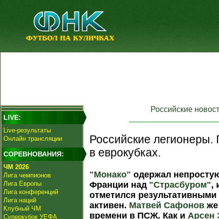
Российские новос
LIVE:
Live-результаты
Российские легионеры.
Онлайн трансляции
в еврокубках.
СОРЕВНОВАНИЯ:
ЧМ 2026
"Монако"
одержал непростую
Лига чемпионов
Лига Европы
Франции над
"Страсбуром"
,
Лига конференций
отметился результативными 
Лига наций
активен.
Матвей Сафонов
же
Клубный ЧМ
времени в ПСЖ. Как и
Арсен 
Суперкубок УЕФА