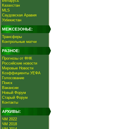
Беларусь
Казахстан
MLS
Саудовская Аравия
Узбекистан
МЕЖСЕЗОНЬЕ:
Трансферы
Контрольные матчи
РАЗНОЕ:
Прогнозы от ФНК
Российские новости
Мировые Новости
Коэффициенты УЕФА
Голосование
Поиск
Вакансии
Новый Форум
Старый Форум
Контакты
АРХИВЫ:
ЧМ 2022
ЧМ 2018
ЧМ 2014