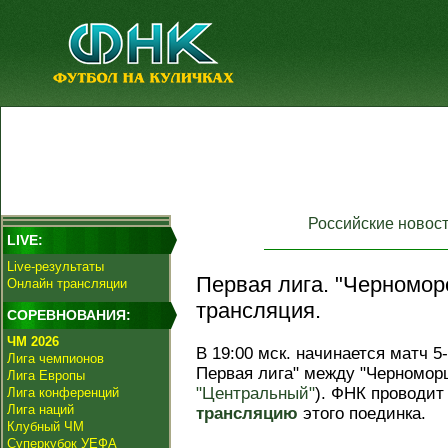
Российские новос
LIVE:
Live-результаты
Первая лига. "Черноморе
Онлайн трансляции
трансляция.
СОРЕВНОВАНИЯ:
ЧМ 2026
В 19:00 мск. начинается матч 5
Лига чемпионов
Первая лига" между "Черномор
Лига Европы
"Центральный"
). ФНК проводи
Лига конференций
Лига наций
трансляцию
этого поединка.
Клубный ЧМ
Суперкубок УЕФА