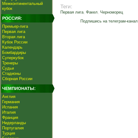
Межконтинентальный
Теги:
кубок
Первая лига
,
Факел
,
Черноморец
РОССИЯ:
Подпишись на телеграм-канал
Премьер-лига
Первая лига
Вторая лига
Кубок России
Календарь
Бомбардиры
Суперкубок
Тренеры
Судьи
Стадионы
Сборная России
ЧЕМПИОНАТЫ:
Англия
Германия
Испания
Италия
Франция
Нидерланды
Португалия
Турция