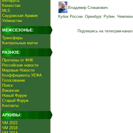
Беларусь
Казахстан
Владимир Слишкович
MLS
Саудовская Аравия
Кубок России
,
Оренбург
,
Рубин
,
Чемпион
Узбекистан
МЕЖСЕЗОНЬЕ:
Подпишись на телеграм-канал
Трансферы
Контрольные матчи
РАЗНОЕ:
Прогнозы от ФНК
Российские новости
Мировые Новости
Коэффициенты УЕФА
Голосование
Поиск
Вакансии
Новый Форум
Старый Форум
Контакты
АРХИВЫ:
ЧМ 2022
ЧМ 2018
ЧМ 2014