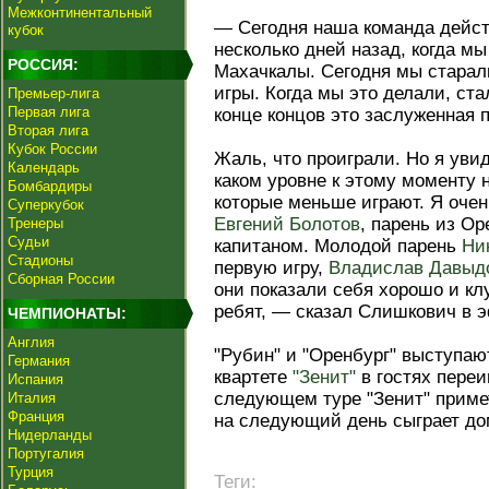
Межконтинентальный
— Сегодня наша команда дейст
кубок
несколько дней назад, когда м
РОССИЯ:
Махачкалы. Сегодня мы старал
игры. Когда мы это делали, ст
Премьер-лига
Первая лига
конце концов это заслуженная 
Вторая лига
Кубок России
Жаль, что проиграли. Но я увид
Календарь
каком уровне к этому моменту
Бомбардиры
которые меньше играют. Я очень
Суперкубок
Евгений Болотов
, парень из Ор
Тренеры
Судьи
капитаном. Молодой парень
Ни
Стадионы
первую игру,
Владислав Давыд
Сборная России
они показали себя хорошо и кл
ребят, — сказал Слишкович в э
ЧЕМПИОНАТЫ:
Англия
"Рубин" и "Оренбург" выступают
Германия
квартете
"Зенит"
в гостях переи
Испания
следующем туре "Зенит" примет
Италия
Франция
на следующий день сыграет до
Нидерланды
Португалия
Турция
Теги: