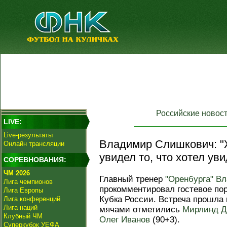
Российские новос
LIVE:
Live-результаты
Владимир Слишкович: "Ж
Онлайн трансляции
увидел то, что хотел уви
СОРЕВНОВАНИЯ:
ЧМ 2026
Главный тренер
"Оренбурга"
Вл
Лига чемпионов
прокомментировал гостевое по
Лига Европы
Кубка России. Встреча прошла 
Лига конференций
Лига наций
мячами отметились
Мирлинд Д
Клубный ЧМ
Олег Иванов
(90+3).
Суперкубок УЕФА