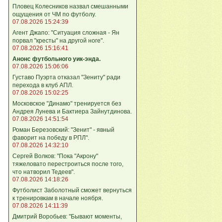
Пловец Колесников назвал смешанными
ощущения от ЧМ по футболу.
07.08.2026 15:24:39
Агент Джапо: "Ситуация сложная - Ян
порвал "кресты" на другой ноге".
07.08.2026 15:16:41
Анонс футбольного уик-энда.
07.08.2026 15:06:06
Густаво Пуэрта отказал "Зениту" ради
перехода в клуб АПЛ.
07.08.2026 15:02:25
Московское "Динамо" тренируется без
Андрея Лунева и Бактиера Зайнутдинова.
07.08.2026 14:51:54
Роман Березовский: "Зенит" - явный
фаворит на победу в РПЛ".
07.08.2026 14:32:10
Сергей Волков: "Пока "Акрону"
тяжеловато перестроиться после того,
что натворил Тедеев".
07.08.2026 14:18:26
Футболист Заболотный сможет вернуться
к тренировкам в начале ноября.
07.08.2026 14:11:39
Дмитрий Воробьев: "Бывают моменты,