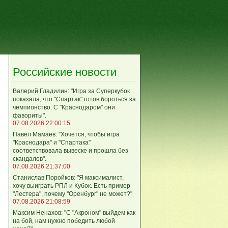
Российские новости
Валерий Гладилин: "Игра за Суперкубок
показала, что "Спартак" готов бороться за
чемпионство. С "Краснодаром" они
фавориты".
07.08.2026 22:00:15
Павел Мамаев: "Хочется, чтобы игра
"Краснодара" и "Спартака"
соответствовала вывеске и прошла без
скандалов".
07.08.2026 21:37:00
Станислав Поройков: "Я максималист,
хочу выиграть РПЛ и Кубок. Есть пример
"Лестера", почему "Оренбург" не может?"
07.08.2026 21:08:59
Максим Ненахов: "С "Акроном" выйдем как
на бой, нам нужно победить любой