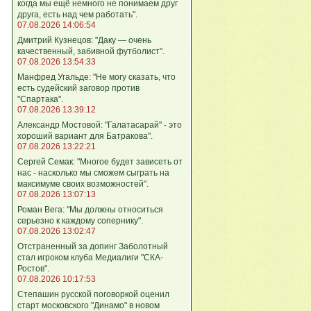
когда мы ещё немного не понимаем друг
друга, есть над чем работать".
07.08.2026 14:06:54
Дмитрий Кузнецов: "Даку — очень
качественный, забивной футболист".
07.08.2026 13:54:33
Манфред Угальде: "Не могу сказать, что
есть судейский заговор против
"Спартака".
07.08.2026 13:39:12
Александр Мостовой: "Галатасарай" - это
хороший вариант для Батракова".
07.08.2026 13:22:21
Сергей Семак: "Многое будет зависеть от
нас - насколько мы сможем сыграть на
максимуме своих возможностей".
07.08.2026 13:07:13
Роман Вега: "Мы должны относиться
серьезно к каждому сопернику".
07.08.2026 13:02:47
Отстраненный за допинг Заболотный
стал игроком клуба Медиалиги "СКА-
Ростов".
07.08.2026 10:17:53
Степашин русской поговоркой оценил
старт московского "Динамо" в новом