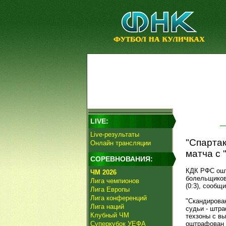
LIVE:
Live-результаты
"Спартак
Онлайн трансляции
матча с 
СОРЕВНОВАНИЯ:
КДК РФС ошт
ЧМ 2026
болельщиков
Лига чемпионов
(0:3), сообщ
Лига Европы
Лига конференций
"Скандиров
Лига наций
судьи - штра
Клубный ЧМ
техзоны с вы
Суперкубок УЕФА
оштрафован н