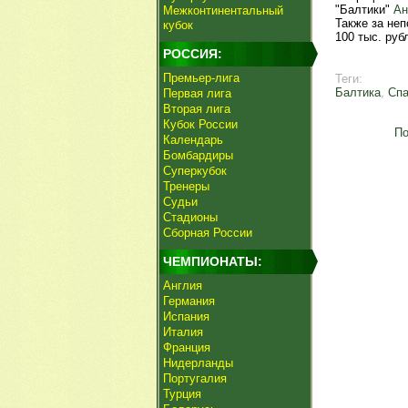
"Балтики"
Ан
Межконтинентальный
Также за не
кубок
100 тыс. руб
РОССИЯ:
Премьер-лига
Теги:
Балтика
,
Спа
Первая лига
Вторая лига
Кубок России
По
Календарь
Бомбардиры
Суперкубок
Тренеры
Судьи
Стадионы
Сборная России
ЧЕМПИОНАТЫ:
Англия
Германия
Испания
Италия
Франция
Нидерланды
Португалия
Турция