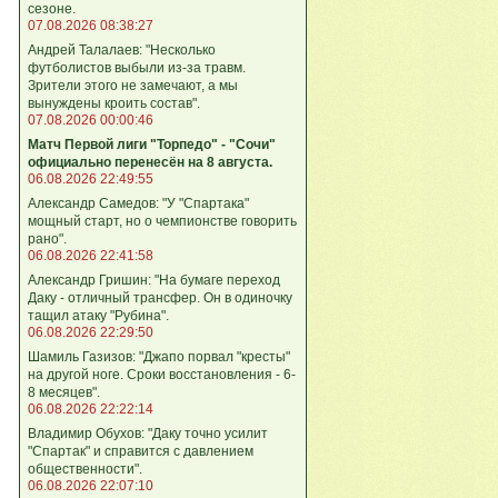
сезоне.
07.08.2026 08:38:27
Андрей Талалаев: "Несколько
футболистов выбыли из-за травм.
Зрители этого не замечают, а мы
вынуждены кроить состав".
07.08.2026 00:00:46
Матч Первой лиги "Торпедо" - "Сочи"
официально перенесён на 8 августа.
06.08.2026 22:49:55
Александр Самедов: "У "Спартака"
мощный старт, но о чемпионстве говорить
рано".
06.08.2026 22:41:58
Александр Гришин: "На бумаге переход
Даку - отличный трансфер. Он в одиночку
тащил атаку "Рубина".
06.08.2026 22:29:50
Шамиль Газизов: "Джапо порвал "кресты"
на другой ноге. Сроки восстановления - 6-
8 месяцев".
06.08.2026 22:22:14
Владимир Обухов: "Даку точно усилит
"Спартак" и справится с давлением
общественности".
06.08.2026 22:07:10