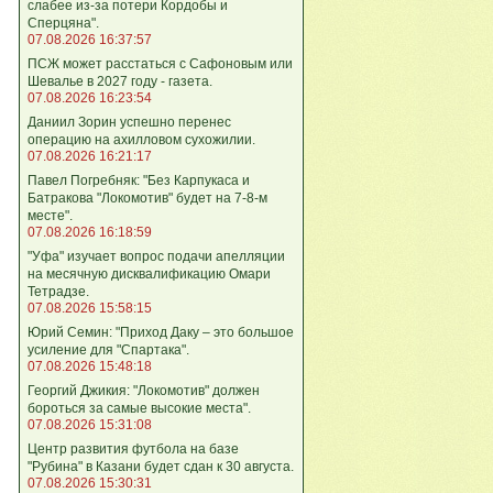
слабее из-за потери Кордобы и
Сперцяна".
07.08.2026 16:37:57
ПСЖ может расстаться с Сафоновым или
Шевалье в 2027 году - газета.
07.08.2026 16:23:54
Даниил Зорин успешно перенес
операцию на ахилловом сухожилии.
07.08.2026 16:21:17
Павел Погребняк: "Без Карпукаса и
Батракова "Локомотив" будет на 7-8-м
месте".
07.08.2026 16:18:59
"Уфа" изучает вопрос подачи апелляции
на месячную дисквалификацию Омари
Тетрадзе.
07.08.2026 15:58:15
Юрий Семин: "Приход Даку – это большое
усиление для "Спартака".
07.08.2026 15:48:18
Георгий Джикия: "Локомотив" должен
бороться за самые высокие места".
07.08.2026 15:31:08
Центр развития футбола на базе
"Рубина" в Казани будет сдан к 30 августа.
07.08.2026 15:30:31