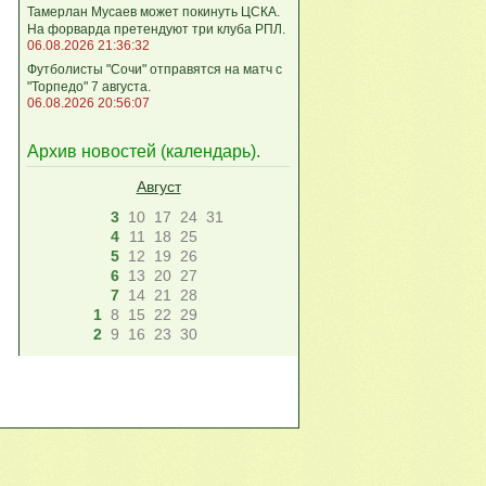
Тамерлан Мусаев может покинуть ЦСКА.
На форварда претендуют три клуба РПЛ.
06.08.2026 21:36:32
Футболисты "Сочи" отправятся на матч с
"Торпедо" 7 августа.
06.08.2026 20:56:07
Архив новостей (
календарь
).
Август
3
10
17
24
31
4
11
18
25
5
12
19
26
6
13
20
27
7
14
21
28
1
8
15
22
29
2
9
16
23
30