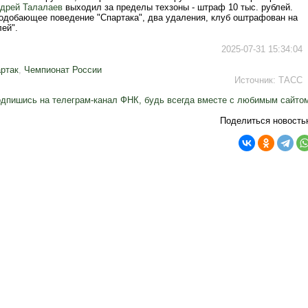
дрей Талалаев
выходил за пределы техзоны - штраф 10 тыс. рублей.
подобающее поведение "Спартака", два удаления, клуб оштрафован на
лей".
2025-07-31 15:34:04
ртак
,
Чемпионат России
Источник:
ТАСС
дпишись на телеграм-канал ФНК, будь всегда вместе с любимым сайто
Поделиться новость