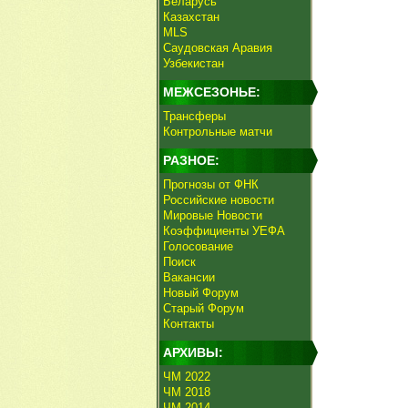
Беларусь
Казахстан
MLS
Саудовская Аравия
Узбекистан
МЕЖСЕЗОНЬЕ:
Трансферы
Контрольные матчи
РАЗНОЕ:
Прогнозы от ФНК
Российские новости
Мировые Новости
Коэффициенты УЕФА
Голосование
Поиск
Вакансии
Новый Форум
Старый Форум
Контакты
АРХИВЫ:
ЧМ 2022
ЧМ 2018
ЧМ 2014