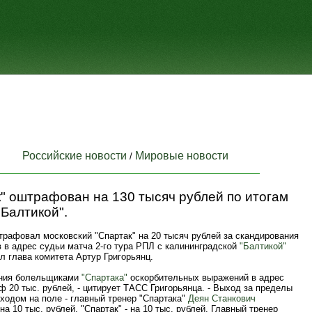
Российские новости
Мировые новости
/
" оштрафован на 130 тысяч рублей по итогам
"Балтикой".
рафовал московский "Спартак" на 20 тысяч рублей за скандирования
 в адрес судьи матча 2-го тура РПЛ с калининградской
"Балтикой"
ил глава комитета Артур Григорьянц.
ания болельщиками
"Спартака"
оскорбительных выражений в адрес
ф 20 тыс. рублей, - цитирует ТАСС Григорьянца. - Выход за пределы
ходом на поле - главный тренер "Спартака"
Деян Станкович
а 10 тыс. рублей, "Спартак" - на 10 тыс. рублей. Главный тренер