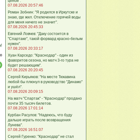
ценой".
07.08.2026 20:57:46
Роман Зобнин: "Я родился в Иркутске и
знаю, где жил. Отключение горячей воды
для меня ничего не значит".
07.08.2026 20:45:33
Евгений Ловчев: "Даку состоится в
"Спартаке", такой форвард красно-белым
нужен".
м!
07.08.2026 20:33:17
ю
Хуан Карседо: "Краснодар" - один из
фаворитов сезона, но матч 3-го тура не
будет решающим".
07.08.2026 20:20:45
Сергей Кирьяков: "На месте Тюкавина
любой бы плюнул в руководство "Динамо"
и ушёл".
07.08.2026 20:09:15
На матч "Спартак" - "Краснодар" продано
почти 35 тысяч билетов.
07.08.2026 17:01:14
Курбан Расулов: "Надеюсь, что буду
дальше играть после возвращения
Лунева".
07.08.2026 16:51:07
Сергей Гуренко: "Краснодар" не стал