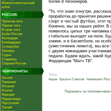
более 8 легионеров.
Межконтинентальный
кубок
"То, что знаю изнутри, рассказа
РОССИЯ:
проработка до принятия решен
спорт и чистый футбол, этот п
Премьер-лига
Первая лига
Конечно, мы за наших ребят. В
Вторая лига
появилось целых три человека
Кубок России
стабильно выходят на поле. Бу
Календарь
хоккее, и в баскетболе, но осо
Бомбардиры
(ужесточение лимита), мы все‑
Суперкубок
с двумя командами‑участникам
Тренеры
Судьи
подали. Будем ждать, какой буд
Стадионы
Федорищев "Матч ТВ".
Сборная России
ЧЕМПИОНАТЫ:
Теги:
Англия
Акрон
,
Крылья Советов
,
Чемпионат Росс
Германия
Испания
Италия
Подпишись на телеграм-канал
Франция
Нидерланды
Португалия
Турция