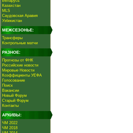
Беларусь
Казахстан
MLS
Саудовская Аравия
Узбекистан
МЕЖСЕЗОНЬЕ:
Трансферы
Контрольные матчи
РАЗНОЕ:
Прогнозы от ФНК
Российские новости
Мировые Новости
Коэффициенты УЕФА
Голосование
Поиск
Вакансии
Новый Форум
Старый Форум
Контакты
АРХИВЫ:
ЧМ 2022
ЧМ 2018
ЧМ 2014