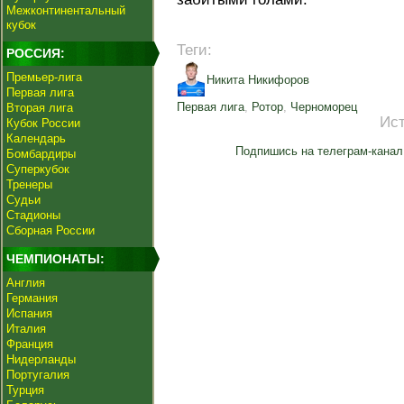
Межконтинентальный
кубок
Теги:
РОССИЯ:
Премьер-лига
Никита Никифоров
Первая лига
Первая лига
,
Ротор
,
Черноморец
Вторая лига
Ис
Кубок России
Календарь
Подпишись на телеграм-канал
Бомбардиры
Суперкубок
Тренеры
Судьи
Стадионы
Сборная России
ЧЕМПИОНАТЫ:
Англия
Германия
Испания
Италия
Франция
Нидерланды
Португалия
Турция