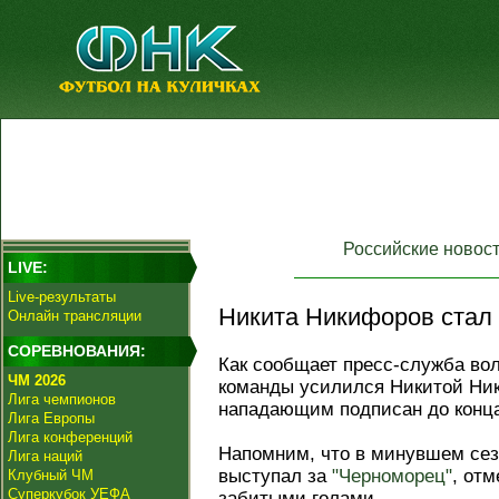
Российские новос
LIVE:
Live-результаты
Никита Никифоров стал 
Онлайн трансляции
СОРЕВНОВАНИЯ:
Как сообщает пресс-служба во
ЧМ 2026
команды усилился Никитой Ник
Лига чемпионов
нападающим подписан до конца
Лига Европы
Лига конференций
Напомним, что в минувшем сез
Лига наций
выступал за
"Черноморец"
, от
Клубный ЧМ
Суперкубок УЕФА
забитыми голами.