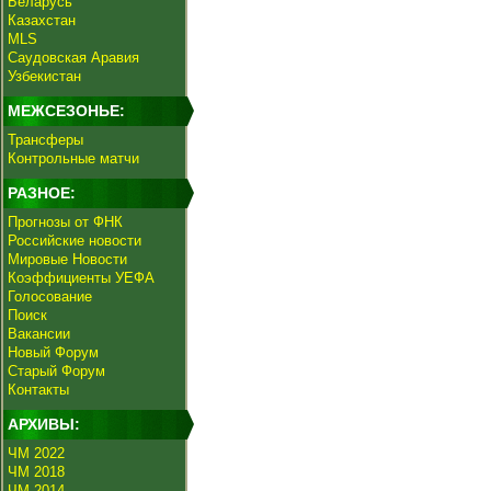
Беларусь
Казахстан
MLS
Саудовская Аравия
Узбекистан
МЕЖСЕЗОНЬЕ:
Трансферы
Контрольные матчи
РАЗНОЕ:
Прогнозы от ФНК
Российские новости
Мировые Новости
Коэффициенты УЕФА
Голосование
Поиск
Вакансии
Новый Форум
Старый Форум
Контакты
АРХИВЫ:
ЧМ 2022
ЧМ 2018
ЧМ 2014