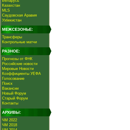
Беларусь
Казахстан
MLS
Саудовская Аравия
Узбекистан
МЕЖСЕЗОНЬЕ:
Трансферы
Контрольные матчи
РАЗНОЕ:
Прогнозы от ФНК
Российские новости
Мировые Новости
Коэффициенты УЕФА
Голосование
Поиск
Вакансии
Новый Форум
Старый Форум
Контакты
АРХИВЫ:
ЧМ 2022
ЧМ 2018
ЧМ 2014