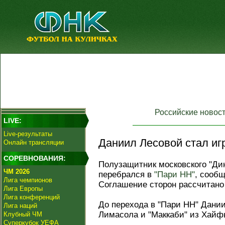
Российские новос
LIVE:
Live-результаты
Даниил Лесовой стал иг
Онлайн трансляции
СОРЕВНОВАНИЯ:
Полузащитник московского "Д
ЧМ 2026
перебрался в
"Пари НН"
, сооб
Лига чемпионов
Соглашение сторон рассчитано 
Лига Европы
Лига конференций
До перехода в "Пари НН" Дании
Лига наций
Лимасола и "Маккаби" из Хайф
Клубный ЧМ
Суперкубок УЕФА