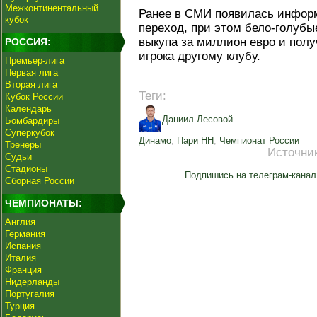
Межконтинентальный
Ранее в СМИ появилась информ
кубок
переход, при этом бело-голубы
выкупа за миллион евро и полу
РОССИЯ:
игрока другому клубу.
Премьер-лига
Первая лига
Вторая лига
Теги:
Кубок России
Календарь
Даниил Лесовой
Бомбардиры
Суперкубок
Динамо
,
Пари НН
,
Чемпионат России
Тренеры
Источни
Судьи
Стадионы
Подпишись на телеграм-канал
Сборная России
ЧЕМПИОНАТЫ:
Англия
Германия
Испания
Италия
Франция
Нидерланды
Португалия
Турция