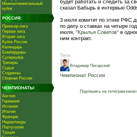
будет работать и следить за с
Межконтинентальный
сказал Бабырь в интервью Odds
кубок
РОССИЯ:
3 июля комитет по этике РФС 
по делу о ставках на четыре го
Премьер-лига
Первая лига
июля,
"Крылья Советов"
в одно
Вторая лига
ним контракт.
Кубок России
Календарь
Бомбардиры
Теги:
Суперкубок
Тренеры
Владимир Писарский
Судьи
Стадионы
Чемпионат России
Сборная России
ЧЕМПИОНАТЫ:
Подпишись на телеграм-канал
Англия
Германия
Испания
Италия
Франция
Нидерланды
Португалия
Турция