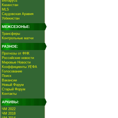
Беларусь
Казахстан
MLS
Саудовская Аравия
Узбекистан
МЕЖСЕЗОНЬЕ:
Трансферы
Контрольные матчи
РАЗНОЕ:
Прогнозы от ФНК
Российские новости
Мировые Новости
Коэффициенты УЕФА
Голосование
Поиск
Вакансии
Новый Форум
Старый Форум
Контакты
АРХИВЫ:
ЧМ 2022
ЧМ 2018
ЧМ 2014