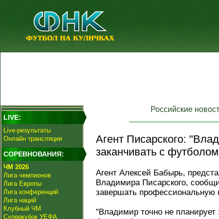
Российские новос
LIVE:
Live-результаты
Агент Писарского: "Вла
Онлайн трансляции
заканчивать с футболом
СОРЕВНОВАНИЯ:
ЧМ 2026
Агент Алексей Бабырь, предс
Лига чемпионов
Владимира Писарского, сообщил
Лига Европы
завершать профессиональную к
Лига конференций
Лига наций
Клубный ЧМ
"Владимир точно не планирует
Суперкубок УЕФА