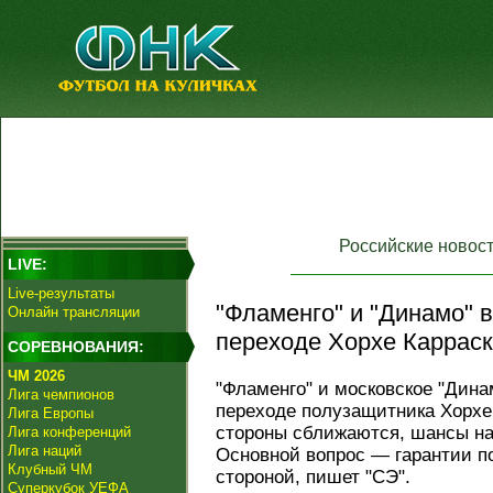
Российские новос
LIVE:
Live-результаты
"Фламенго" и "Динамо" 
Онлайн трансляции
переходе Хорхе Карраск
СОРЕВНОВАНИЯ:
ЧМ 2026
"Фламенго" и московское "Дина
Лига чемпионов
переходе полузащитника Хорхе 
Лига Европы
стороны сближаются, шансы на
Лига конференций
Лига наций
Основной вопрос — гарантии п
Клубный ЧМ
стороной, пишет "СЭ".
Суперкубок УЕФА