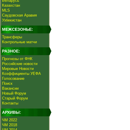
Беларусь
Казахстан
MLS
Саудовская Аравия
Узбекистан
МЕЖСЕЗОНЬЕ:
Трансферы
Контрольные матчи
РАЗНОЕ:
Прогнозы от ФНК
Российские новости
Мировые Новости
Коэффициенты УЕФА
Голосование
Поиск
Вакансии
Новый Форум
Старый Форум
Контакты
АРХИВЫ:
ЧМ 2022
ЧМ 2018
ЧМ 2014