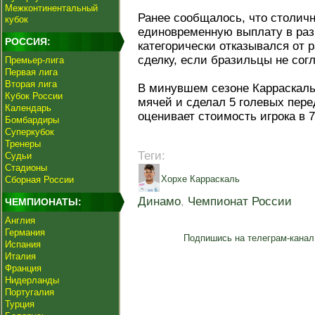
Межконтинентальный
Ранее сообщалось, что столич
кубок
единовременную выплату в раз
РОССИЯ:
категорически отказывался от 
сделку, если бразильцы не сог
Премьер-лига
Первая лига
Вторая лига
В минувшем сезоне Карраскаль 
Кубок России
мячей и сделал 5 голевых пере
Календарь
оценивает стоимость игрока в 
Бомбардиры
Суперкубок
Тренеры
Теги:
Судьи
Стадионы
Хорхе Карраскаль
Сборная России
Динамо
,
Чемпионат России
ЧЕМПИОНАТЫ:
Англия
Германия
Подпишись на телеграм-канал
Испания
Италия
Франция
Нидерланды
Португалия
Турция