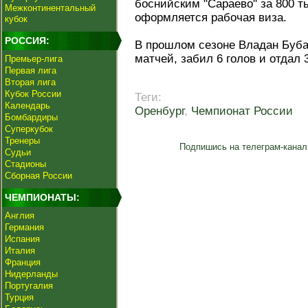
боснийским "Сараево" за 800 т
Межконтинентальный
оформляется рабочая виза.
кубок
РОССИЯ:
В прошлом сезоне Владан Бубан
матчей, забил 6 голов и отдал
Премьер-лига
Первая лига
Вторая лига
Кубок России
Теги:
Календарь
Оренбург
,
Чемпионат России
Бомбардиры
Суперкубок
Тренеры
Подпишись на телеграм-канал
Судьи
Стадионы
Сборная России
ЧЕМПИОНАТЫ:
Англия
Германия
Испания
Италия
Франция
Нидерланды
Португалия
Турция