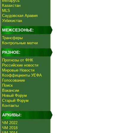
Беларусь
Казахстан
MLS
Саудовская Аравия
Узбекистан
МЕЖСЕЗОНЬЕ:
Трансферы
Контрольные матчи
РАЗНОЕ:
Прогнозы от ФНК
Российские новости
Мировые Новости
Коэффициенты УЕФА
Голосование
Поиск
Вакансии
Новый Форум
Старый Форум
Контакты
АРХИВЫ:
ЧМ 2022
ЧМ 2018
ЧМ 2014