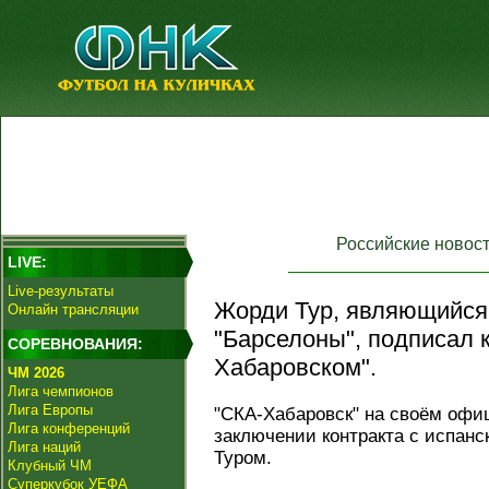
Российские новос
LIVE:
Live-результаты
Жорди Тур, являющийся
Онлайн трансляции
"Барселоны", подписал к
СОРЕВНОВАНИЯ:
Хабаровском".
ЧМ 2026
Лига чемпионов
Лига Европы
"СКА‑Хабаровск" на своём офи
Лига конференций
заключении контракта с испан
Лига наций
Туром.
Клубный ЧМ
Суперкубок УЕФА