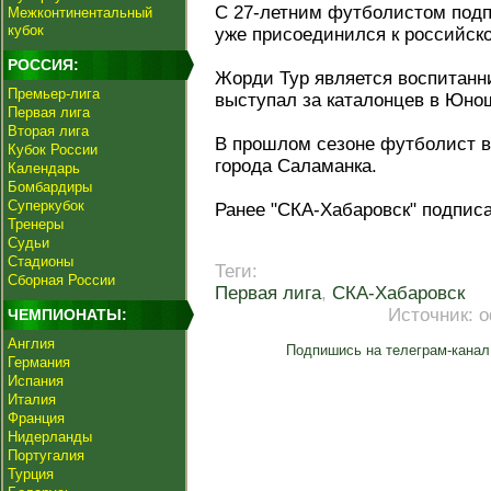
С 27‑летним футболистом подпи
Межконтинентальный
кубок
уже присоединился к российск
РОССИЯ:
Жорди Тур является воспитанн
Премьер-лига
выступал за каталонцев в Юн
Первая лига
Вторая лига
В прошлом сезоне футболист в
Кубок России
города Саламанка.
Календарь
Бомбардиры
Суперкубок
Ранее "СКА‑Хабаровск" подпис
Тренеры
Судьи
Стадионы
Теги:
Сборная России
Первая лига
,
СКА-Хабаровск
Источник:
о
ЧЕМПИОНАТЫ:
Англия
Подпишись на телеграм-канал
Германия
Испания
Италия
Франция
Нидерланды
Португалия
Турция