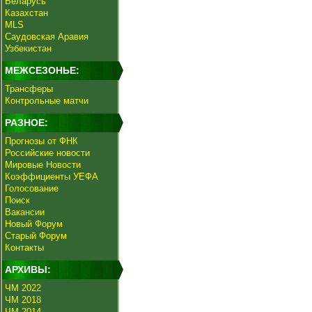
Беларусь
Казахстан
MLS
Саудовская Аравия
Узбекистан
МЕЖСЕЗОНЬЕ:
Трансферы
Контрольные матчи
РАЗНОЕ:
Прогнозы от ФНК
Российские новости
Мировые Новости
Коэффициенты УЕФА
Голосование
Поиск
Вакансии
Новый Форум
Старый Форум
Контакты
АРХИВЫ:
ЧМ 2022
ЧМ 2018
ЧМ 2014