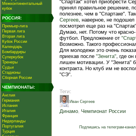
"Спартак" хотел приобрести Сер
Межконтинентальный
принял правильное решение, по
кубок
полезнее, чем в "Спартаке". Т
РОССИЯ:
Сергеев
, наверное, не подошел
посмотрел еще раз на "Спартак
Премьер-лига
Первая лига
Думаю, нет. Потому что красно
Вторая лига
футбол. Предложение от
"Спар
Кубок России
Возможно. Такого профессионала
Календарь
Для молодежи это очень показа
Бомбардиры
приехав после
"Зенита"
, где о
Суперкубок
лишен мотивации. У "Зенита" 
Тренеры
Судьи
контракта. Но клуб им не восп
Стадионы
"СЭ".
Сборная России
ЧЕМПИОНАТЫ:
Теги:
Англия
Германия
Иван Сергеев
Испания
Италия
Динамо
,
Чемпионат России
Франция
Нидерланды
Португалия
Подпишись на телеграм-канал
Турция