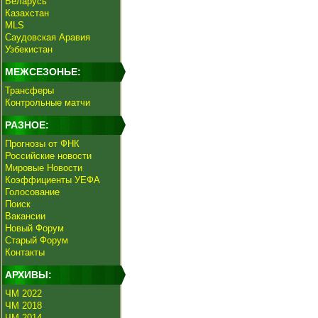
Беларусь
Казахстан
MLS
Саудовская Аравия
Узбекистан
МЕЖСЕЗОНЬЕ:
Трансферы
Контрольные матчи
РАЗНОЕ:
Прогнозы от ФНК
Российские новости
Мировые Новости
Коэффициенты УЕФА
Голосование
Поиск
Вакансии
Новый Форум
Старый Форум
Контакты
АРХИВЫ:
ЧМ 2022
ЧМ 2018
ЧМ 2014