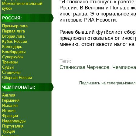
"Я спокойно отношусь к работе
Межконтинентальный
России. В Венгрии и Польше ж
кубок
иностранца. Это нормальное яв
РОССИЯ:
интервью РИА Новости.
Премьер-лига
Первая лига
Ранее бывший футболист сбо
Вторая лига
предложил отказаться от иност
Кубок России
мнению, стоит ввести налог на
Календарь
Бомбардиры
Суперкубок
Теги:
Тренеры
Станислав Черчесов
,
Чемпиона
Судьи
Стадионы
Сборная России
Подпишись на телеграм-канал
ЧЕМПИОНАТЫ:
Англия
Германия
Испания
Италия
Франция
Нидерланды
Португалия
Турция