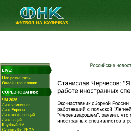
Российские новос
LIVE:
Live-результаты
Станислав Черчесов: "Я
Онлайн трансляции
работе иностранных спе
СОРЕВНОВАНИЯ:
ЧМ 2026
Экс-наставник сборной России 
Лига чемпионов
работавший с польской "Легией
Лига Европы
"Ференцварошем", заявил, что 
Лига конференций
Лига наций
иностранных специалистов в р
Клубный ЧМ
Суперкубок УЕФА