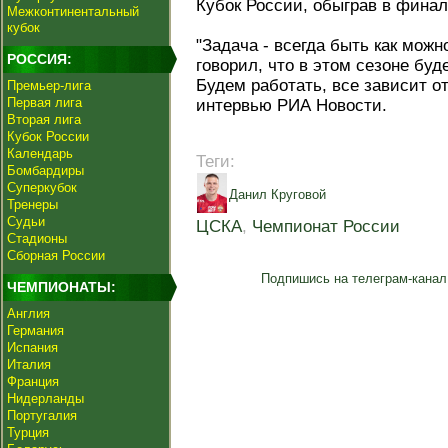
Кубок России, обыграв в фина
Межконтинентальный
кубок
"Задача - всегда быть как мож
РОССИЯ:
говорил, что в этом сезоне буд
Будем работать, все зависит от 
Премьер-лига
Первая лига
интервью РИА Новости.
Вторая лига
Кубок России
Календарь
Теги:
Бомбардиры
Суперкубок
Данил Круговой
Тренеры
Судьи
ЦСКА
,
Чемпионат России
Стадионы
Сборная России
Подпишись на телеграм-канал
ЧЕМПИОНАТЫ:
Англия
Германия
Испания
Италия
Франция
Нидерланды
Португалия
Турция