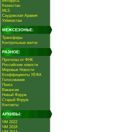
Беларусь
Казахстан
MLS
Саудовская Аравия
Узбекистан
МЕЖСЕЗОНЬЕ:
Трансферы
Контрольные матчи
РАЗНОЕ:
Прогнозы от ФНК
Российские новости
Мировые Новости
Коэффициенты УЕФА
Голосование
Поиск
Вакансии
Новый Форум
Старый Форум
Контакты
АРХИВЫ:
ЧМ 2022
ЧМ 2018
ЧМ 2014