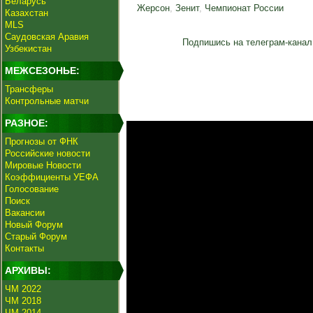
Беларусь
Жерсон
,
Зенит
,
Чемпионат России
Казахстан
MLS
Саудовская Аравия
Подпишись на телеграм-канал
Узбекистан
МЕЖСЕЗОНЬЕ:
Трансферы
Контрольные матчи
РАЗНОЕ:
Прогнозы от ФНК
Российские новости
Мировые Новости
Коэффициенты УЕФА
Голосование
Поиск
Вакансии
Новый Форум
Старый Форум
Контакты
АРХИВЫ:
ЧМ 2022
ЧМ 2018
ЧМ 2014