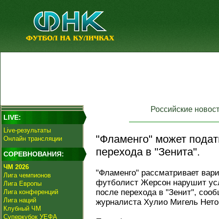
Российские новос
LIVE:
Live-результаты
"Фламенго" может подат
Онлайн трансляции
перехода в "Зенита".
СОРЕВНОВАНИЯ:
ЧМ 2026
"Фламенго" рассматривает вари
Лига чемпионов
футболист Жерсон нарушит усл
Лига Европы
после перехода в "Зенит", соо
Лига конференций
Лига наций
журналиста Хулио Мигель Нето
Клубный ЧМ
Суперкубок УЕФА