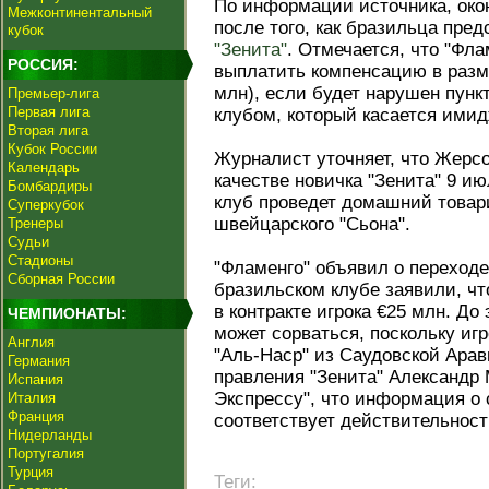
По информации источника, око
Межконтинентальный
после того, как бразильца пре
кубок
"Зенита"
. Отмечается, что "Фл
РОССИЯ:
выплатить компенсацию в разме
млн), если будет нарушен пунк
Премьер-лига
Первая лига
клубом, который касается имид
Вторая лига
Кубок России
Журналист уточняет, что Жерс
Календарь
качестве новичка "Зенита" 9 ию
Бомбардиры
клуб проведет домашний товар
Суперкубок
швейцарского "Сьона".
Тренеры
Судьи
Стадионы
"Фламенго" объявил о переходе
Сборная России
бразильском клубе заявили, чт
в контракте игрока €25 млн. До
ЧЕМПИОНАТЫ:
может сорваться, поскольку иг
Англия
"Аль-Наср" из Саудовской Арав
Германия
правления "Зенита" Александр 
Испания
Экспрессу", что информация о
Италия
Франция
соответствует действительност
Нидерланды
Португалия
Турция
Теги: