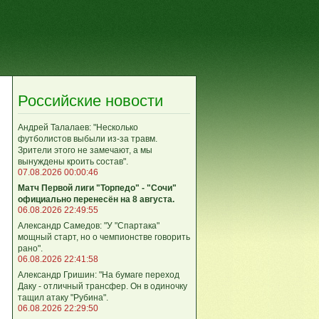
Российские новости
Андрей Талалаев: "Несколько
футболистов выбыли из-за травм.
Зрители этого не замечают, а мы
вынуждены кроить состав".
07.08.2026 00:00:46
Матч Первой лиги "Торпедо" - "Сочи"
официально перенесён на 8 августа.
06.08.2026 22:49:55
Александр Самедов: "У "Спартака"
мощный старт, но о чемпионстве говорить
рано".
06.08.2026 22:41:58
Александр Гришин: "На бумаге переход
Даку - отличный трансфер. Он в одиночку
тащил атаку "Рубина".
06.08.2026 22:29:50