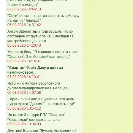
игроки и команды".
06.08.2026 14:46:13
"Сочи" не смог вовремя вылететь в Москву
на матч с "Торпедо".
06.08.2026 14:31:42
Антон Заболотный подтвердил, что он
отстранен от футбола на 6 месяцев за
употребление допинга.
06.08.2026 14:20:43
Мирлинд Даку: "Я хорошо знаю, что такое
"Спартак". Это большой шаг вперёд".
06.08.2026 14:14:37
"Спартак" берёт Даку и идёт за
чемпионством.
06.08.2026 14:13:41
Источник: Антона Заболотного
дисквалифицировали на 6 месяцев.
06.08.2026 14:07:58
Сергей Кирьяков: "Ощущение, что цель
руководства "Динамо" – развалить клуб".
06.08.2026 13:54:12
На матче 3-го тура РПЛ "Спартак" –
"Краснодар" ожидается аншлаг.
06.08.2026 13:36:03
Дмитрий Баринов: "Думаю, мы далеки от