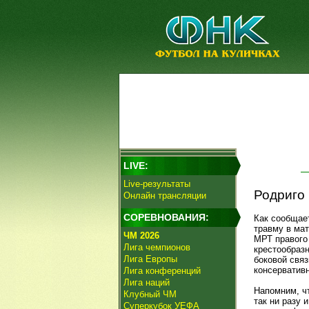
LIVE:
Live-результаты
Родриго
Онлайн трансляции
СОРЕВНОВАНИЯ:
Как сообщае
травму в мат
ЧМ 2026
МРТ правого
Лига чемпионов
крестообразн
Лига Европы
боковой связ
консерватив
Лига конференций
Лига наций
Напомним, чт
Клубный ЧМ
так ни разу 
Суперкубок УЕФА