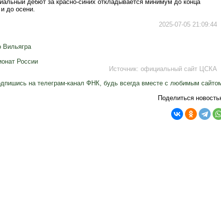
циальный дебют за красно-синих откладывается минимум до конца
 и до осени.
2025-07-05 21:09:44
о Вильягра
онат России
Источник:
официальный сайт ЦСКА
дпишись на телеграм-канал ФНК, будь всегда вместе с любимым сайто
Поделиться новость