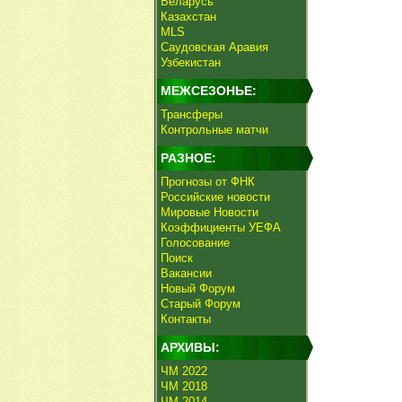
Беларусь
Казахстан
MLS
Саудовская Аравия
Узбекистан
МЕЖСЕЗОНЬЕ:
Трансферы
Контрольные матчи
РАЗНОЕ:
Прогнозы от ФНК
Российские новости
Мировые Новости
Коэффициенты УЕФА
Голосование
Поиск
Вакансии
Новый Форум
Старый Форум
Контакты
АРХИВЫ:
ЧМ 2022
ЧМ 2018
ЧМ 2014