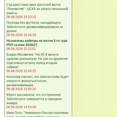
Суд арестовал двух зрителей матча
"Локомотив" - ЦСКА за запуск сигнальной
ракеты.
06.08.2026 15:23:15
Полгода без футбола: нападающего
Заболотного дисквалифицировали за
допинг.
06.08.2026 15:16:29
Назначены арбитры на матчи 3-го тура
РПЛ сезона-2026/27.
06.08.2026 15:12:01
Богдан Москвичев: "На 95‑й минуте
здорово дзинькнуло. Не зря по‑дружески
подтолкнул штангу перед вторым
таймом".
06.08.2026 15:03:25
Колосков считает, что Заболотному будет
непросто вернуться после
дисквалификации.
06.08.2026 15:03:20
Юрист рассказала, что отстранение
Заболотного завершится в середине
января.
06.08.2026 14:53:58
Икер Посо: "Чемпионат России оцениваю
очень высоко, тут собраны сильные