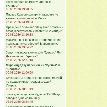
возвращения на международные
турниры".
06.08.2026 13:28:05
Пловец Колесников признался, что не
является поклонником Месси.
06.08.2026 13:19:33
Президент "Рубина": "Даку внёс огромный
вклад в результаты и развитие команды".
06.08.2026 13:16:18
Махачкалинское близко к приобретению
полузащитника сборной Мавритании.
06.08.2026 13:04:22
Защитник махачкалинского "Динамо" Ян
Джапо порвал "кресты".
06.08.2026 12:51:18
Мирлинд Даку перешел из "Рубина" в
"Спартак".
06.08.2026 12:06:50
Футболисты "Спартака" во время матчей
не поддавливают молодых судей -
Умяров.
06.08.2026 10:21:49
Тише едешь, дальше будешь. Как Шварц
заводит Динамо-машину.
06.08.2026 08:34:45
Батраков согласился на переход в