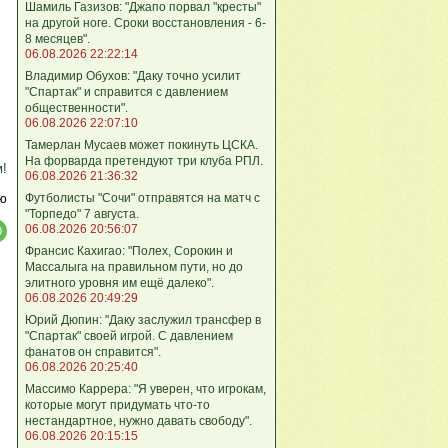
Шамиль Газизов: "Джапо порвал "кресты"
на другой ноге. Сроки восстановления - 6-
8 месяцев".
06.08.2026 22:22:14
Владимир Обухов: "Даку точно усилит
"Спартак" и справится с давлением
общественности".
06.08.2026 22:07:10
Тамерлан Мусаев может покинуть ЦСКА.
На форварда претендуют три клуба РПЛ.
м!
06.08.2026 21:36:32
Футболисты "Сочи" отправятся на матч с
ю
"Торпедо" 7 августа.
06.08.2026 20:56:07
Франсис Кахигао: "Полех, Сорокин и
Массалыга на правильном пути, но до
элитного уровня им ещё далеко".
06.08.2026 20:49:29
Юрий Дюпин: "Даку заслужил трансфер в
"Спартак" своей игрой. С давлением
фанатов он справится".
06.08.2026 20:25:40
Массимо Каррера: "Я уверен, что игрокам,
которые могут придумать что-то
нестандартное, нужно давать свободу".
06.08.2026 20:15:15