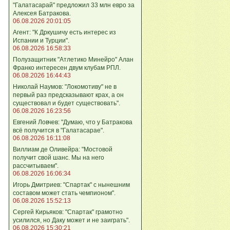
"Галатасарай" предложил 33 млн евро за
Алексея Батракова.
06.08.2026 20:01:05
Агент: "К Дркушичу есть интерес из
Испании и Турции".
06.08.2026 16:58:33
Полузащитник "Атлетико Минейро" Алан
Франко интересен двум клубам РПЛ.
06.08.2026 16:44:43
Николай Наумов: "Локомотиву" не в
первый раз предсказывают крах, а он
существовал и будет существовать".
06.08.2026 16:23:56
Евгений Ловчев: "Думаю, что у Батракова
всё получится в "Галатасарае".
06.08.2026 16:11:08
Виллиам де Оливейра: "Мостовой
получит свой шанс. Мы на него
рассчитываем".
06.08.2026 16:06:34
Игорь Дмитриев: "Спартак" с нынешним
составом может стать чемпионом".
06.08.2026 15:52:13
Сергей Кирьяков: "Спартак" грамотно
усилился, но Даку может и не заиграть".
06.08.2026 15:30:21