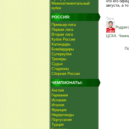
что его офи
Межконтинентальный
августа, а то
кубок
РОССИЯ:
Теги:
Премьер-лига
Родриг
Первая лига
Вторая лига
ЦСКА
,
Чемпи
Кубок России
Календарь
По
Бомбардиры
Суперкубок
Тренеры
Судьи
Стадионы
Сборная России
ЧЕМПИОНАТЫ:
Англия
Германия
Испания
Италия
Франция
Нидерланды
Португалия
Турция