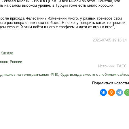
 - сказал Кисляк. - Но я в ЦСКА, и все мысли об этом. Понятно, что
ть на самом высоком уровне, в Турции тоже есть много хороших
после прихода Челестини? Изменений много, у разных тренеров свой
ого разговора с ним пока не было. Я не хочу говорить каких-то громких
ем сезоне. Хотим войти в него с трофеем и идти от игры к игре", -
2025-07-05 19:16:14
 Кисляк
онат России
Источник:
ТАСС
дпишись на телеграм-канал ФНК, будь всегда вместе с любимым сайто
Поделиться новость