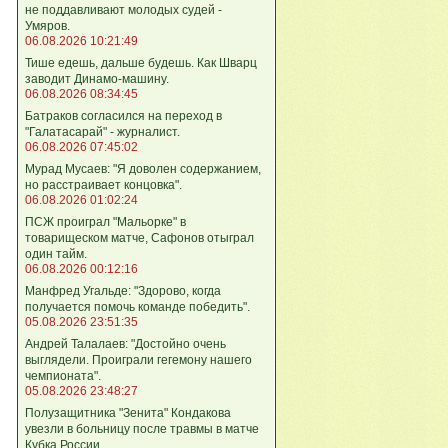
не поддавливают молодых судей -
Умяров.
06.08.2026 10:21:49
Тише едешь, дальше будешь. Как Шварц
заводит Динамо-машину.
06.08.2026 08:34:45
Батраков согласился на переход в
"Галатасарай" - журналист.
06.08.2026 07:45:02
Мурад Мусаев: "Я доволен содержанием,
но расстраивает концовка".
06.08.2026 01:02:24
ПСЖ проиграл "Мальорке" в
товарищеском матче, Сафонов отыграл
один тайм.
06.08.2026 00:12:16
Манфред Угальде: "Здорово, когда
получается помочь команде победить".
05.08.2026 23:51:35
Андрей Талалаев: "Достойно очень
выглядели. Проиграли гегемону нашего
чемпионата".
05.08.2026 23:48:27
Полузащитника "Зенита" Кондакова
увезли в больницу после травмы в матче
Кубка России.