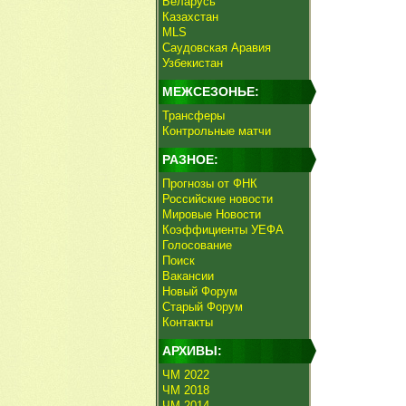
Беларусь
Казахстан
MLS
Саудовская Аравия
Узбекистан
МЕЖСЕЗОНЬЕ:
Трансферы
Контрольные матчи
РАЗНОЕ:
Прогнозы от ФНК
Российские новости
Мировые Новости
Коэффициенты УЕФА
Голосование
Поиск
Вакансии
Новый Форум
Старый Форум
Контакты
АРХИВЫ:
ЧМ 2022
ЧМ 2018
ЧМ 2014