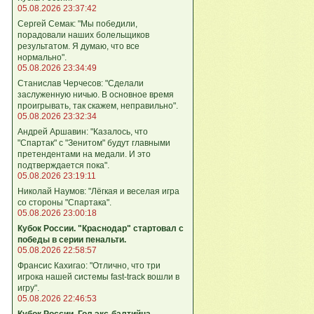
05.08.2026 23:37:42
Сергей Семак: "Мы победили,
порадовали наших болельщиков
результатом. Я думаю, что все
нормально".
05.08.2026 23:34:49
Станислав Черчесов: "Сделали
заслуженную ничью. В основное время
проигрывать, так скажем, неправильно".
05.08.2026 23:32:34
Андрей Аршавин: "Казалось, что
"Спартак" с "Зенитом" будут главными
претендентами на медали. И это
подтверждается пока".
05.08.2026 23:19:11
Николай Наумов: "Лёгкая и веселая игра
со стороны "Спартака".
05.08.2026 23:00:18
Кубок России. "Краснодар" стартовал с
победы в серии пенальти.
05.08.2026 22:58:57
Франсис Кахигао: "Отлично, что три
игрока нашей системы fast‑track вошли в
игру".
05.08.2026 22:46:53
Кубок России. Гол экс-балтийца