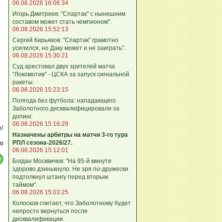
06.08.2026 16:06:34
Игорь Дмитриев: "Спартак" с нынешним
составом может стать чемпионом".
06.08.2026 15:52:13
Сергей Кирьяков: "Спартак" грамотно
усилился, но Даку может и не заиграть".
06.08.2026 15:30:21
Суд арестовал двух зрителей матча
"Локомотив" - ЦСКА за запуск сигнальной
ракеты.
06.08.2026 15:23:15
Полгода без футбола: нападающего
Заболотного дисквалифицировали за
допинг.
06.08.2026 15:16:29
м!
Назначены арбитры на матчи 3-го тура
РПЛ сезона-2026/27.
ю
06.08.2026 15:12:01
Богдан Москвичев: "На 95‑й минуте
здорово дзинькнуло. Не зря по‑дружески
подтолкнул штангу перед вторым
таймом".
06.08.2026 15:03:25
Колосков считает, что Заболотному будет
непросто вернуться после
дисквалификации.