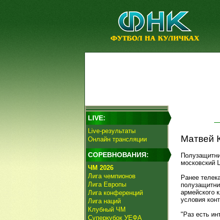
LIVE:
Live-результаты
Матвей К
Онлайн трансляции
СОРЕВНОВАНИЯ:
Полузащитн
московский 
ЧМ 2026
Лига чемпионов
Ранее телек
Лига Европы
полузащитни
армейского 
Лига конференций
условия конт
Лига наций
Клубный ЧМ
"Раз есть ин
Суперкубок УЕФА