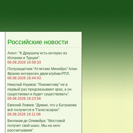
Российские новости
Агент: "К Дркушичу есть интерес из
Испании и Турции".
06.08.2026 16:58:33
Полузащитник "Атлетико Минейро" Алан
Франко интересен двум клубам РПЛ.
06.08.2026 16:44:43
Николай Наумов: "Локомотиву" не в
первый раз предсказывают крах, а он
существовал и будет существовать".
06.08.2026 16:23:56
Евгений Ловчев: "Думаю, что у Батракова
всё получится в "Галатасарае".
06.08.2026 16:11:08
Виллиам де Оливейра: "Мостовой
получит свой шанс. Мы на него
рассчитываем".