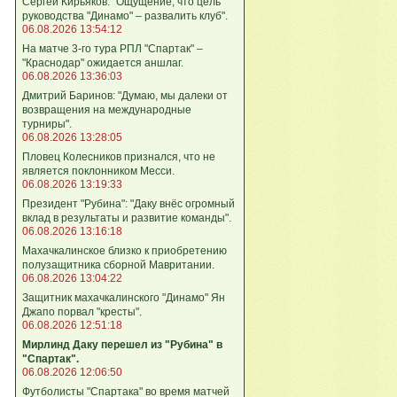
Сергей Кирьяков: "Ощущение, что цель
руководства "Динамо" – развалить клуб".
06.08.2026 13:54:12
На матче 3-го тура РПЛ "Спартак" –
"Краснодар" ожидается аншлаг.
06.08.2026 13:36:03
Дмитрий Баринов: "Думаю, мы далеки от
возвращения на международные
турниры".
06.08.2026 13:28:05
Пловец Колесников признался, что не
является поклонником Месси.
06.08.2026 13:19:33
Президент "Рубина": "Даку внёс огромный
вклад в результаты и развитие команды".
06.08.2026 13:16:18
Махачкалинское близко к приобретению
полузащитника сборной Мавритании.
06.08.2026 13:04:22
Защитник махачкалинского "Динамо" Ян
Джапо порвал "кресты".
06.08.2026 12:51:18
Мирлинд Даку перешел из "Рубина" в
"Спартак".
06.08.2026 12:06:50
Футболисты "Спартака" во время матчей