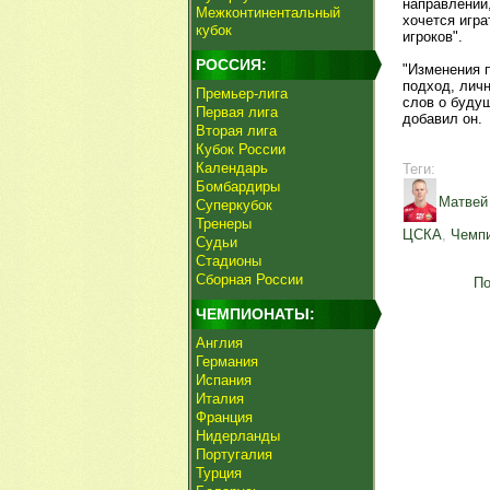
направлении,
Межконтинентальный
хочется игра
кубок
игроков".
РОССИЯ:
"Изменения 
подход, личн
Премьер-лига
слов о будущ
Первая лига
добавил он.
Вторая лига
Кубок России
Календарь
Теги:
Бомбардиры
Матвей
Суперкубок
Тренеры
ЦСКА
,
Чемпи
Судьи
Стадионы
Сборная России
По
ЧЕМПИОНАТЫ:
Англия
Германия
Испания
Италия
Франция
Нидерланды
Португалия
Турция