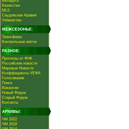
Беларусь
Казахстан
MLS
Саудовская Аравия
Узбекистан
МЕЖСЕЗОНЬЕ:
Трансферы
Контрольные матчи
РАЗНОЕ:
Прогнозы от ФНК
Российские новости
Мировые Новости
Коэффициенты УЕФА
Голосование
Поиск
Вакансии
Новый Форум
Старый Форум
Контакты
АРХИВЫ:
ЧМ 2022
ЧМ 2018
ЧМ 2014