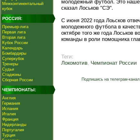
молодежный футбол. Это наше 
Межконтинентальный
сказал Лоськов "СЭ".
кубок
РОССИЯ:
С июня 2022 года Лоьсков отве
молодежного футбола в качеств
Премьер-лига
Первая лига
октябре того же года Лоськов 
Вторая лига
команды в роли помощника глав
Кубок России
Календарь
Бомбардиры
Теги:
Суперкубок
Локомотив
,
Чемпионат России
Тренеры
Судьи
Стадионы
Подпишись на телеграм-канал
Сборная России
ЧЕМПИОНАТЫ:
Англия
Германия
Испания
Италия
Франция
Нидерланды
Португалия
Турция