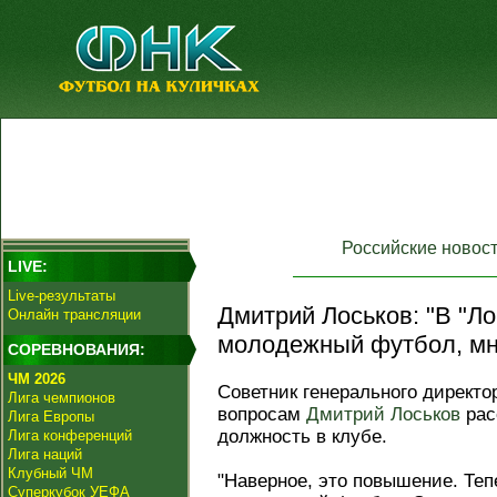
Российские новос
LIVE:
Live-результаты
Дмитрий Лоськов: "В "Л
Онлайн трансляции
молодежный футбол, мне
СОРЕВНОВАНИЯ:
ЧМ 2026
Советник генерального директ
Лига чемпионов
вопросам
Дмитрий Лоськов
рас
Лига Европы
должность в клубе.
Лига конференций
Лига наций
Клубный ЧМ
"Наверное, это повышение. Теп
Суперкубок УЕФА