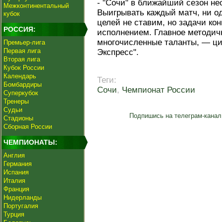
- "Сочи" в ближайший сезон не
Межконтинентальный
Выигрывать каждый матч, ни од
кубок
целей не ставим, но задачи кон
РОССИЯ:
исполнением. Главное методич
многочисленные таланты, — ци
Премьер-лига
Первая лига
Экспресс".
Вторая лига
Кубок России
Календарь
Теги:
Бомбардиры
Сочи
,
Чемпионат России
Суперкубок
Тренеры
Судьи
Подпишись на телеграм-канал
Стадионы
Сборная России
ЧЕМПИОНАТЫ:
Англия
Германия
Испания
Италия
Франция
Нидерланды
Португалия
Турция