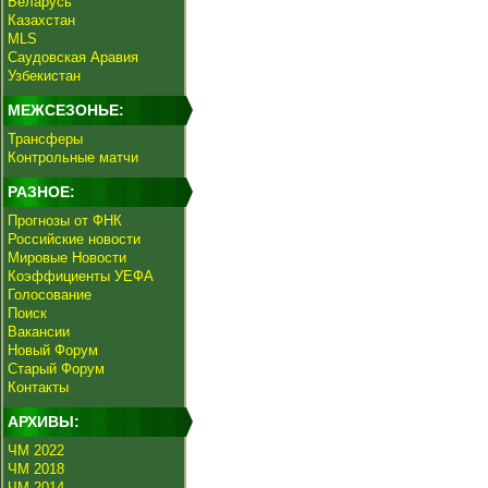
Беларусь
Казахстан
MLS
Саудовская Аравия
Узбекистан
МЕЖСЕЗОНЬЕ:
Трансферы
Контрольные матчи
РАЗНОЕ:
Прогнозы от ФНК
Российские новости
Мировые Новости
Коэффициенты УЕФА
Голосование
Поиск
Вакансии
Новый Форум
Старый Форум
Контакты
АРХИВЫ:
ЧМ 2022
ЧМ 2018
ЧМ 2014