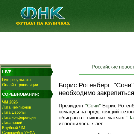
Российские новос
LIVE:
Live-результаты
Борис Ротенберг: "Сочи
Онлайн трансляции
необходимо закрепиться
СОРЕВНОВАНИЯ:
ЧМ 2026
Президент
"Сочи"
Борис Ротенб
Лига чемпионов
команды на предстоящий сезон.
Лига Европы
обыграв в стыковых матчах
"Па
Лига конференций
Лига наций
исполнилось 7 лет.
Клубный ЧМ
Суперкубок УЕФА