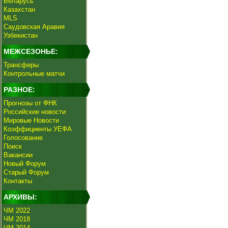
Беларусь
Казахстан
MLS
Саудовская Аравия
Узбекистан
МЕЖСЕЗОНЬЕ:
Трансферы
Контрольные матчи
РАЗНОЕ:
Прогнозы от ФНК
Российские новости
Мировые Новости
Коэффициенты УЕФА
Голосование
Поиск
Вакансии
Новый Форум
Старый Форум
Контакты
АРХИВЫ:
ЧМ 2022
ЧМ 2018
ЧМ 2014