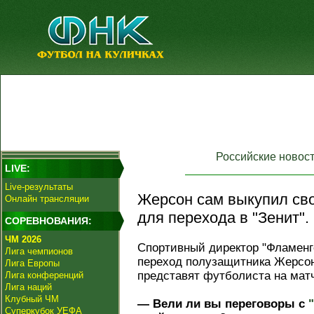
Российские новос
LIVE:
Live-результаты
Жерсон сам выкупил сво
Онлайн трансляции
для перехода в "Зенит".
СОРЕВНОВАНИЯ:
ЧМ 2026
Спортивный директор "Фламенг
Лига чемпионов
переход полузащитника Жерсона
Лига Европы
представят футболиста на матч
Лига конференций
Лига наций
Клубный ЧМ
— Вели ли вы переговоры с
Суперкубок УЕФА