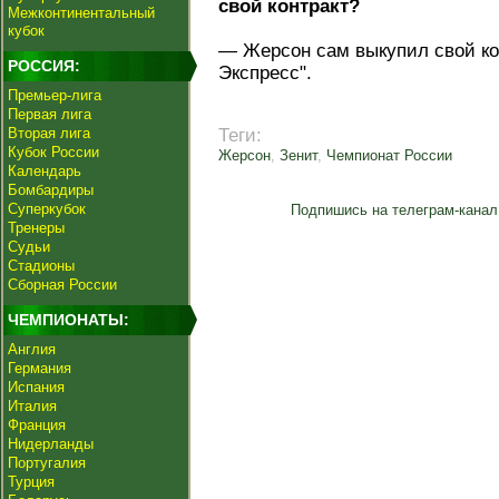
свой контракт?
Межконтинентальный
кубок
— Жерсон сам выкупил свой кон
РОССИЯ:
Экспресс".
Премьер-лига
Первая лига
Вторая лига
Теги:
Кубок России
Жерсон
,
Зенит
,
Чемпионат России
Календарь
Бомбардиры
Суперкубок
Подпишись на телеграм-канал
Тренеры
Судьи
Стадионы
Сборная России
ЧЕМПИОНАТЫ:
Англия
Германия
Испания
Италия
Франция
Нидерланды
Португалия
Турция