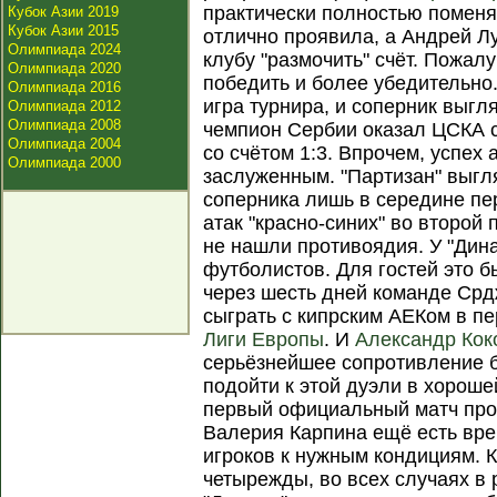
практически полностью поменя
Кубок Азии 2019
Кубок Азии 2015
отлично проявила, а Андрей Л
Олимпиада 2024
клубу "размочить" счёт. Пожалу
Олимпиада 2020
победить и более убедительн
Олимпиада 2016
игра турнира, и соперник выгл
Олимпиада 2012
Олимпиада 2008
чемпион Сербии оказал ЦСКА с
Олимпиада 2004
со счётом 1:3. Впрочем, успех
Олимпиада 2000
заслуженным. "Партизан" выгл
соперника лишь в середине пе
атак "красно-синих" во второй
не нашли противоядия. У "Дина
футболистов. Для гостей это б
через шесть дней команде Срд
сыграть с кипрским АЕКом в 
Лиги Европы
. И
Александр Кок
серьёзнейшее сопротивление б
подойти к этой дуэли в хорош
первый официальный матч пров
Валерия Карпина ещё есть вре
игроков к нужным кондициям. 
четырежды, во всех случаях в