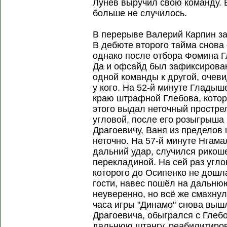
Лунев выручил свою команду. 
больше не случилось.
В перерыве Валерий Карпин за
В дебюте второго тайма снова
однако после отбора Фомина 
Да и офсайд был зафиксирован
одной команды к другой, очев
у кого. На 52-й минуте Глады
краю штрафной Глебова, котор
этого выдал неточный прострел
угловой, после его розыгрыша 
Драгоевичу, Ваня из пределов
неточно. На 57-й минуте Нгам
дальний удар, случился рикоше
перекладиной. На сей раз угл
которого до Осипенко не дошл
гости, навес пошёл на дальнюю
неуверенно, но всё же смахнул
часа игры "Динамо" снова выш
Драгоевича, обыгрался с Глеб
дальнюю штангу, реабилитиро