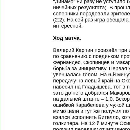
"Динамо" ни разу не уступило 
ничейных результата). В прошл
соперники порадовали зрител
(2:2). На сей раз игра обещал
интересной.
Ход матча.
Валерий Карпин произвёл три 
по сравнению с поединком про
Фернандес, Скопинцев и Мака
борьба за инициативу. Первая 
увенчалась голом. На 6-й мин
передачу на левый край на Ск
навесил на Гладышева, тот в п
зато до него добрался Макаров
на дальней штанге – 1:0. Вско
ошибкой Карабелева у чужой ш
мимо цели и тут же получил по
взялся исполнить Бителло, кот
голкипера. На 12-й минуте Оси
получил передачу от активного