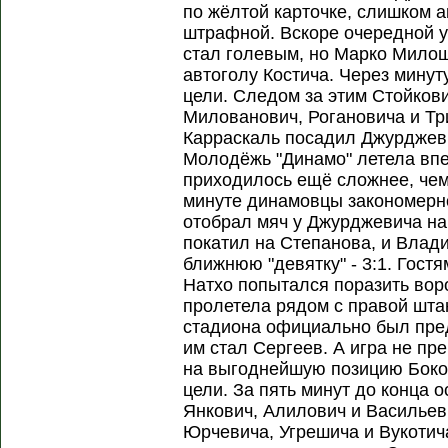
по жёлтой карточке, слишком а
штрафной. Вскоре очередной у
стал голевым, но Марко Милош
автоголу Костича. Через мину
цели. Следом за этим Стойков
Милованович, Рогановича и Тр
Карраскаль посадил Джурджеви
Молодёжь "Динамо" летела впе
приходилось ещё сложнее, чем
минуте динамовцы закономерно
отобрал мяч у Джурджевича н
покатил на Степанова, и Влад
ближнюю "девятку" - 3:1. Гостя
Натхо попытался поразить вор
пролетела рядом с правой шта
стадиона официально был пре
им стал Сергеев. А игра не п
на выгоднейшую позицию Боков
цели. За пять минут до конца 
Янкович, Алилович и Василье
Юрчевича, Угрешича и Вукотич