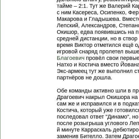
тайме – 2:1. Тут же Валерий К
с ним Касереса, Осипенко, Фе
Макарова и Гладышева. Вмест
Лепский, Александров, Степан
Окишор, едва появившись на п
средней дистанции, но в створ
время Виктор отметился ещё о
игровой снаряд пролетел выше
Благоевич
провёл свои первые
Натхо и Костича вместо Йован
Экс-армеец тут же выполнил ст
партнёров не дошла.
Обе команды активно шли в пре
Драгоевич накрыл Окишора на
сам же и исправился и в подка
Костича, который уже готовилс
последовал ответ "Динамо", но
после розыгрыша углового Леп
й минуте Карраскаль дебютиро
заменив Бителло. Затем Драго