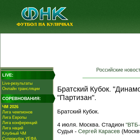
Российские новос
LIVE:
Live-результаты
Братский Кубок. "Динам
Онлайн трансляции
"Партизан".
СОРЕВНОВАНИЯ:
ЧМ 2026
Братский Кубок.
Лига чемпионов
Лига Европы
Лига конференций
4 июля. Москва. Стадион
"ВТБ
Лига наций
Судья -
Сергей Карасев
(Москв
Клубный ЧМ
Суперкубок УЕФА