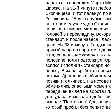
однако его опередил Марко М
широко. На 31-й минуте Глебо
Скопинцева, и тот пальнул по 
Рогановича. "Бело-голубые" и
во втором случае удар Скопин
парировал Марко Милошевич, 
головой в перекладину. Вскор
стандарт, и после навеса Гла
цели. На 38-й минуте Гладыше
прямой удар по воротам, одна
в падении вынес сферу. На 40
половине поля подтолкнул Юр
взялся исполнить стандарт, н
борьбу. Вскоре сработал прес
накрыл Драгоевича, обыгрался
позиции голкипера. На исходе
обменялись опасными момента
передачей вывел на ворота Гл
для удара, и мяч стал добыче
выпаде "Партизана" Драгоевич
который пробил беспрепятстве