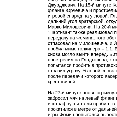
Джурджевич. На 15-й минуте К
фланге Юрчевича и прострели
игровой снаряд на угловой. Г
дальний угол вратарской, отку
Марко Милошевича. На 20-й ми
"Партизан" также реализовал 
передачу на Фомина, того обо
отпасовал на Милошевича, и 
пробил мимо голкипера – 1:1. 
снова могло выйти вперёд. Би
прострелил на Гладышева, кот
попытался пробить в противох
отразил угрозу. Угловой снова
после передачи которого Касе
крестовиной.
На 27-й минуте вновь огрызну
забросил мяч на левый фланг
в штрафную и то ли пробил, то
прокатился в метре от дальней
игры Фомин попытался вывести