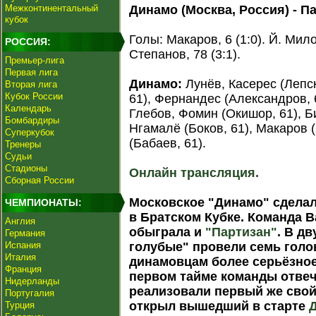
Межконтинентальный
Динамо (Москва, Россия) - Пар
кубок
Голы: Макаров, 6 (1:0). Й. Мило
РОССИЯ:
Степанов, 78 (3:1).
Премьер-лига
Первая лига
Динамо:
Лунёв, Касерес (Лепск
Вторая лига
Кубок России
61), Фернандес (Александров, 6
Календарь
Глебов, Фомин (Окишор, 61), Б
Бомбардиры
Нгамалё (Боков, 61), Макаров 
Суперкубок
(Бабаев, 61).
Тренеры
Судьи
Стадионы
Онлайн трансляция.
Сборная России
Московское "Динамо" сделал
ЧЕМПИОНАТЫ:
в Братском Кубке. Команда 
Англия
обыграла и
"Партизан"
. В д
Германия
Испания
голубые" провели семь голов
Италия
динамовцам более серьёзное
Франция
первом тайме команды отвеча
Нидерланды
реализовали первый же свой 
Португалия
открыл вышедший в старте
Турция