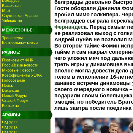
Беларусь
белградцы довольно быстро
Казахстан
Гости обокрали Даниила Фом
MLS
пробил мимо голкипера. Чер
Саудовская Аравия
белградцев сыграла перекла
Узбекистан
Фернандес
а. Перед самым 
МЕЖСЕЗОНЬЕ:
не реализовал выход с голки
Трансферы
Андрей Лунёв не позволил 
Контрольные матчи
Во втором тайме Фомин испр
тайме и сам накрыл соперни
РАЗНОЕ:
чего уложил мяч под дальню
Прогнозы от ФНК
треть игры у динамовцев вы
Российские новости
вполне могла довести дело д
Мировые Новости
Коэффициенты УЕФА
голом в исполнении 16-летн
Голосование
занавес встречи динамовцы 
Поиск
своего очередного новичка 
Вакансии
подарили своим болельщика
Новый Форум
Старый Форум
эмоций, но победитель Братс
Контакты
лишь завтра после поединка
АРХИВЫ:
ЧМ 2022
ЧМ 2018
ЧМ 2014