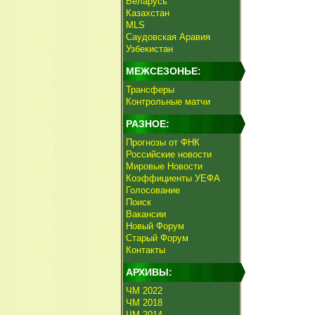
Беларусь
Казахстан
MLS
Саудовская Аравия
Узбекистан
МЕЖСЕЗОНЬЕ:
Трансферы
Контрольные матчи
РАЗНОЕ:
Прогнозы от ФНК
Российские новости
Мировые Новости
Коэффициенты УЕФА
Голосование
Поиск
Вакансии
Новый Форум
Старый Форум
Контакты
АРХИВЫ:
ЧМ 2022
ЧМ 2018
ЧМ 2014