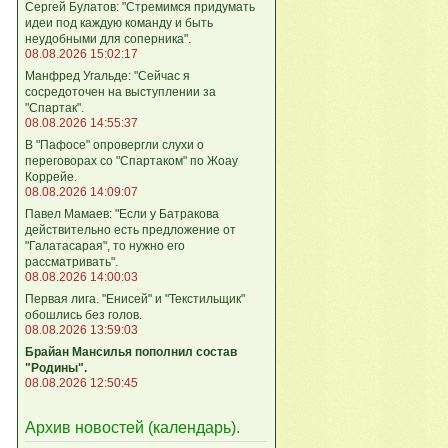
Сергей Булатов: "Стремимся придумать
идеи под каждую команду и быть
неудобными для соперника".
08.08.2026 15:02:17
Манфред Угальде: "Сейчас я
сосредоточен на выступлении за
"Спартак".
08.08.2026 14:55:37
В "Пафосе" опровергли слухи о
переговорах со "Спартаком" по Жоау
Коррейе.
08.08.2026 14:09:07
Павел Мамаев: "Если у Батракова
действительно есть предложение от
"Галатасарая", то нужно его
рассматривать".
08.08.2026 14:00:03
Первая лига. "Енисей" и "Текстильщик"
обошлись без голов.
08.08.2026 13:59:03
Брайан Мансилья пополнил состав
"Родины".
08.08.2026 12:50:45
Архив новостей (
календарь
).