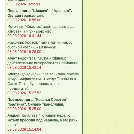
08.08.2026 16:55:00
Первая лига. "Шинник" - "Арсенал".
Онлайн трансляция.
08.08.2026 16:55:00
Источник: "Спартак" ищет варианты для
Хлусевича и Зиньковского.
08.08.2026 16:41:44
Жахонгир Урозов: "Такие матчи, как со
сборной России, нам нужны".
08.08.2026 16:28:00
Агент Родригеса: "ЦСКА и "Динамо"
действительно интересуются Брайаном".
08.08.2026 15:43:14
Александр Точилин: "Не понимаю, почему
тему о мифическом отъезде Тюкавина в
Санкт-Петербург продолжают
продвигать".
08.08.2026 15:27:53
Премьер-лига. "Крылья Советов" -
"Балтика". Онлайн трансляция.
08.08.2026 15:25:00
Андрей Талалаев: "Готовили неделю,
катали прессинг под Чернова, а его раз -
и нет".
08.08.2026 15:14:04