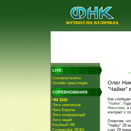
LIVE:
Live-результаты
Олег Ни
Онлайн трансляции
"Чайки" 
СОРЕВНОВАНИЯ:
Как сообщае
ЧМ 2026
"Чайки"
. Год
Лига чемпионов
Николаев
, а
Лига Европы
контракт с 
Лига конференций
Лига наций
Отметим, что
Клубный ЧМ
"Чайку" 29 м
Суперкубок УЕФА
счет 29 поед