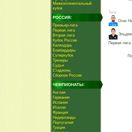
Межконтинентальный
кубок
Теги:
РОССИЯ:
Олег Н
Премьер-лига
Первая лига
Эльдия
Вторая лига
Кубок России
Первая лига
Календарь
Бомбардиры
Суперкубок
По
Тренеры
Судьи
Стадионы
Сборная России
ЧЕМПИОНАТЫ:
Англия
Германия
Испания
Италия
Франция
Нидерланды
Португалия
Турция