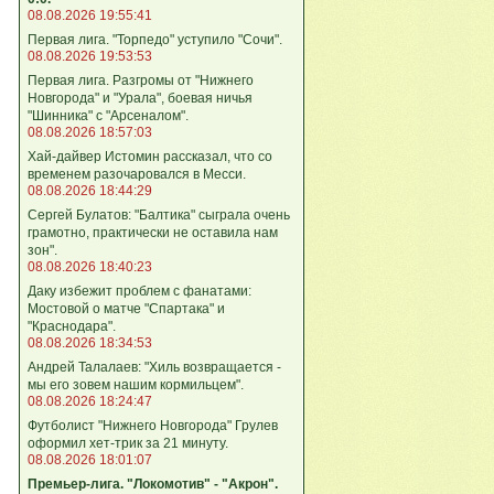
08.08.2026 19:55:41
Первая лига. "Торпедо" уступило "Сочи".
08.08.2026 19:53:53
Первая лига. Разгромы от "Нижнего
Новгорода" и "Урала", боевая ничья
"Шинника" с "Арсеналом".
08.08.2026 18:57:03
Хай-дайвер Истомин рассказал, что со
временем разочаровался в Месси.
08.08.2026 18:44:29
Сергей Булатов: "Балтика" сыграла очень
грамотно, практически не оставила нам
зон".
08.08.2026 18:40:23
Даку избежит проблем с фанатами:
Мостовой о матче "Спартака" и
"Краснодара".
08.08.2026 18:34:53
Андрей Талалаев: "Хиль возвращается -
мы его зовем нашим кормильцем".
08.08.2026 18:24:47
Футболист "Нижнего Новгорода" Грулев
оформил хет-трик за 21 минуту.
08.08.2026 18:01:07
Премьер-лига. "Локомотив" - "Акрон".