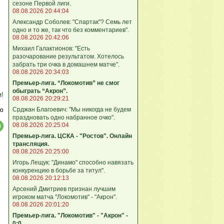
сезоне Первой лиги.
08.08.2026 20:44:04
Александр Соболев: "Спартак"? Семь лет
одно и то же, так что без комментариев".
08.08.2026 20:42:06
Михаил Галактионов: "Есть
разочарование результатом. Хотелось
забрать три очка в домашнем матче".
08.08.2026 20:34:03
Премьер-лига. “Локомотив” не смог
обыграть “Акрон”.
м!
08.08.2026 20:29:21
Срджан Благоевич: "Мы никогда не будем
ю
праздновать одно набранное очко".
08.08.2026 20:25:04
Премьер-лига. ЦСКА - "Ростов". Онлайн
трансляция.
08.08.2026 20:25:00
Игорь Лещук: "Динамо" способно навязать
конкуренцию в борьбе за титул".
08.08.2026 20:12:13
Арсений Дмитриев признан лучшим
игроком матча "Локомотив" - "Акрон".
08.08.2026 20:01:20
Премьер-лига. "Локомотив" - "Акрон" -
0:0.