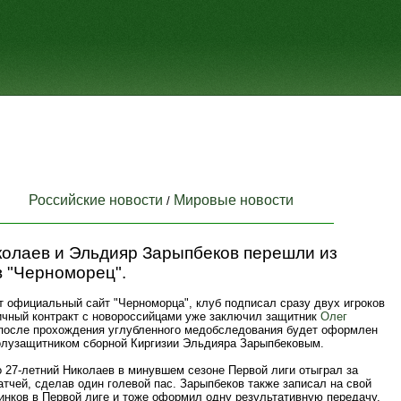
Российские новости
Мировые новости
/
колаев и Эльдияр Зарыпбеков перешли из
в "Черноморец".
т официальный сайт "Черноморца", клуб подписал сразу двух игроков
ичный контракт с новороссийцами уже заключил защитник
Олег
 после прохождения углубленного медобследования будет оформлен
полузащитником сборной Киргизии Эльдияра Зарыпбековым.
 27-летний Николаев в минувшем сезоне Первой лиги отыграл за
атчей, сделав один голевой пас. Зарыпбеков также записал на свой
инков в Первой лиге и тоже оформил одну результативную передачу.