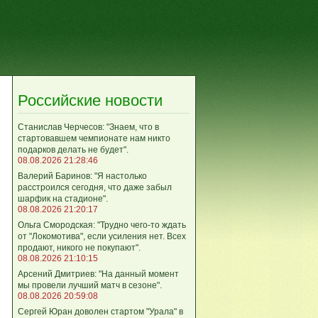
Российские новости
Станислав Черчесов: "Знаем, что в
стартовавшем чемпионате нам никто
подарков делать не будет".
08.08.2026 21:28:46
Валерий Баринов: "Я настолько
расстроился сегодня, что даже забыл
шарфик на стадионе".
08.08.2026 21:20:17
Ольга Смородская: "Трудно чего‑то ждать
от "Локомотива", если усиления нет. Всех
продают, никого не покупают".
08.08.2026 21:10:15
Арсений Дмитриев: "На данный момент
мы провели лучший матч в сезоне".
08.08.2026 20:59:08
Сергей Юран доволен стартом "Урала" в