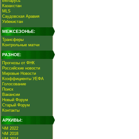
Беларусь
Казахстан
MLS
Саудовская Аравия
Узбекистан
МЕЖСЕЗОНЬЕ:
Трансферы
Контрольные матчи
РАЗНОЕ:
Прогнозы от ФНК
Российские новости
Мировые Новости
Коэффициенты УЕФА
Голосование
Поиск
Вакансии
Новый Форум
Старый Форум
Контакты
АРХИВЫ:
ЧМ 2022
ЧМ 2018
ЧМ 2014