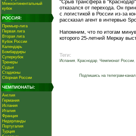
"Срыв трансфера в "Краснодар"
Межконтинентальный
отказался от перехода. Он при
кубок
с логистикой в России из-за к
РОССИЯ:
рассказал агент в интервью Spo
Премьер-лига
Первая лига
Напомним, что по итогам минув
Вторая лига
которого 25-летний Меркау выс
Кубок России
Календарь
Бомбардиры
Теги:
Суперкубок
Испания
,
Краснодар
,
Чемпионат России
Тренеры
Судьи
Стадионы
Подпишись на телеграм-канал
Сборная России
ЧЕМПИОНАТЫ:
Англия
Германия
Испания
Италия
Франция
Нидерланды
Португалия
Турция