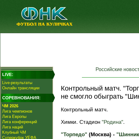
Российские новос
LIVE:
Live-результаты
Контрольный матч. "Тор
Онлайн трансляции
не смогло обыграть "Ши
СОРЕВНОВАНИЯ:
ЧМ 2026
Контрольный матч.
Лига чемпионов
Лига Европы
Химки. Стадион
"Родина"
.
Лига конференций
Лига наций
Клубный ЧМ
"Торпедо"
(Москва) -
"Шинник
Суперкубок УЕФА