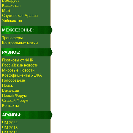
Беларусь
Казахстан
MLS
Саудовская Аравия
Узбекистан
МЕЖСЕЗОНЬЕ:
Трансферы
Контрольные матчи
РАЗНОЕ:
Прогнозы от ФНК
Российские новости
Мировые Новости
Коэффициенты УЕФА
Голосование
Поиск
Вакансии
Новый Форум
Старый Форум
Контакты
АРХИВЫ:
ЧМ 2022
ЧМ 2018
ЧМ 2014