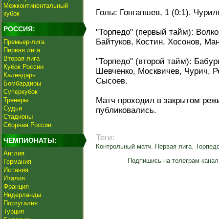
Межконтинентальный
Голы: Гонгапшев, 1 (0:1). Чурило
кубок
РОССИЯ:
"Торпедо" (первый тайм): Волко
Байтуков, Костин, Хосонов, Ма
Премьер-лига
Первая лига
Вторая лига
"Торпедо" (второй тайм): Бабур
Кубок России
Шевченко, Москвичев, Чурич, Р
Календарь
Сысоев.
Бомбардиры
Суперкубок
Матч проходил в закрытом реж
Тренеры
Судьи
публиковались.
Стадионы
Сборная России
Теги:
ЧЕМПИОНАТЫ:
Контрольный матч
,
Первая лига
,
Торпед
Англия
Подпишись на телеграм-канал
Германия
Испания
Италия
Франция
Нидерланды
Португалия
Турция