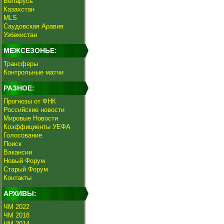
Беларусь
Казахстан
MLS
Саудовская Аравия
Узбекистан
МЕЖСЕЗОНЬЕ:
Трансферы
Контрольные матчи
РАЗНОЕ:
Прогнозы от ФНК
Российские новости
Мировые Новости
Коэффициенты УЕФА
Голосование
Поиск
Вакансии
Новый Форум
Старый Форум
Контакты
АРХИВЫ:
ЧМ 2022
ЧМ 2018
ЧМ 2014