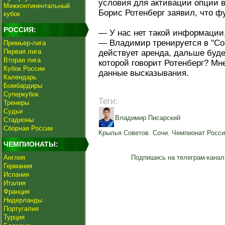
условия для активации опции в
Межконтинентальный
Борис Ротенберг заявил, что ф
кубок
РОССИЯ:
— У нас нет такой информации,
— Владимир тренируется в "Соч
Премьер-лига
Первая лига
действует аренда, дальше буде
Вторая лига
которой говорит Ротенберг? М
Кубок России
данные высказывания.
Календарь
Бомбардиры
Суперкубок
Теги:
Тренеры
Судьи
Владимир Писарский
Стадионы
Сборная России
Крылья Советов
,
Сочи
,
Чемпионат Росси
ЧЕМПИОНАТЫ:
Англия
Подпишись на телеграм-канал
Германия
Испания
Италия
Франция
Нидерланды
Португалия
Турция