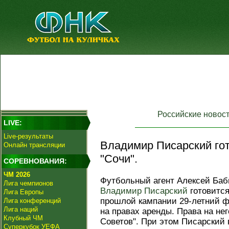
Российские новос
LIVE:
Live-результаты
Владимир Писарский гот
Онлайн трансляции
"Сочи".
СОРЕВНОВАНИЯ:
ЧМ 2026
Футбольный агент Алексей Баб
Лига чемпионов
Владимир Писарский
готовится
Лига Европы
прошлой кампании 29-летний ф
Лига конференций
Лига наций
на правах аренды. Права на не
Клубный ЧМ
Советов". При этом Писарский
Суперкубок УЕФА