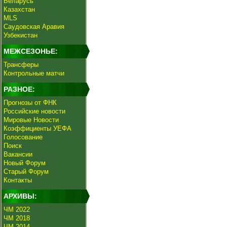
Беларусь
Казахстан
MLS
Саудовская Аравия
Узбекистан
МЕЖСЕЗОНЬЕ:
Трансферы
Контрольные матчи
РАЗНОЕ:
Прогнозы от ФНК
Российские новости
Мировые Новости
Коэффициенты УЕФА
Голосование
Поиск
Вакансии
Новый Форум
Старый Форум
Контакты
АРХИВЫ:
ЧМ 2022
ЧМ 2018
ЧМ 2014