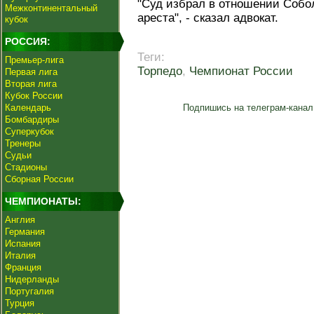
"Суд избрал в отношении Собо
Межконтинентальный
ареста", - сказал адвокат.
кубок
РОССИЯ:
Теги:
Премьер-лига
Торпедо
,
Чемпионат России
Первая лига
Вторая лига
Кубок России
Календарь
Подпишись на телеграм-канал
Бомбардиры
Суперкубок
Тренеры
Судьи
Стадионы
Сборная России
ЧЕМПИОНАТЫ:
Англия
Германия
Испания
Италия
Франция
Нидерланды
Португалия
Турция