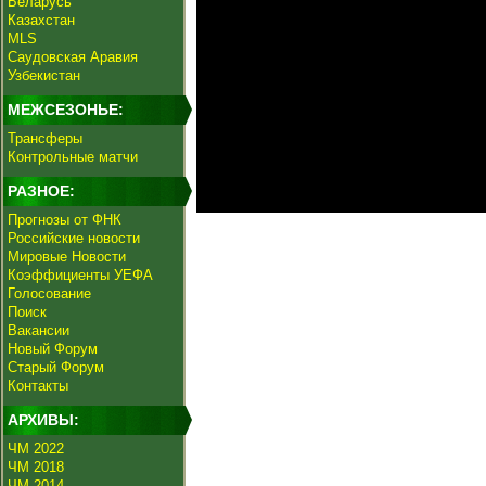
Беларусь
Казахстан
MLS
Саудовская Аравия
Узбекистан
МЕЖСЕЗОНЬЕ:
Трансферы
Контрольные матчи
РАЗНОЕ:
Прогнозы от ФНК
Российские новости
Мировые Новости
Коэффициенты УЕФА
Голосование
Поиск
Вакансии
Новый Форум
Старый Форум
Контакты
АРХИВЫ:
ЧМ 2022
ЧМ 2018
ЧМ 2014