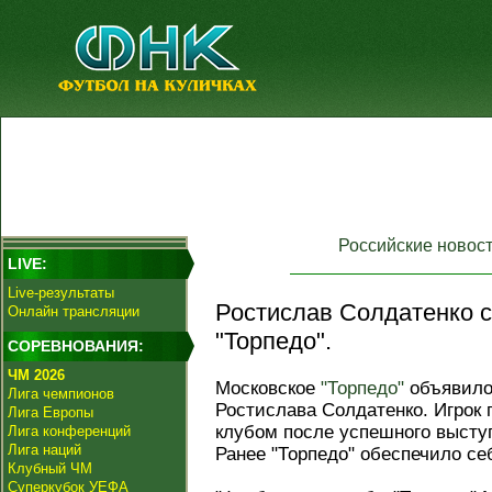
Российские новос
LIVE:
Live-результаты
Ростислав Солдатенко с
Онлайн трансляции
"Торпедо".
СОРЕВНОВАНИЯ:
ЧМ 2026
Московское
"Торпедо"
объявило 
Лига чемпионов
Ростислава Солдатенко. Игрок 
Лига Европы
клубом после успешного высту
Лига конференций
Лига наций
Ранее "Торпедо" обеспечило се
Клубный ЧМ
Суперкубок УЕФА