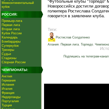
"Футбольные клубы "Торпедо" 
Межконтинентальный
Новороссийск достигли договор
кубок
голкипера Ростислава Солдатен
РОССИЯ:
говорится в заявлении клуба.
Премьер-лига
Первая лига
Вторая лига
Теги:
Кубок России
Календарь
Ростислав Солдатенко
Бомбардиры
Алания
,
Первая лига
,
Торпедо
,
Чемпиона
Суперкубок
Исто
Тренеры
Судьи
Подпишись на телеграм-канал
Стадионы
Сборная России
ЧЕМПИОНАТЫ:
Англия
Германия
Испания
Италия
Франция
Нидерланды
Португалия
Турция