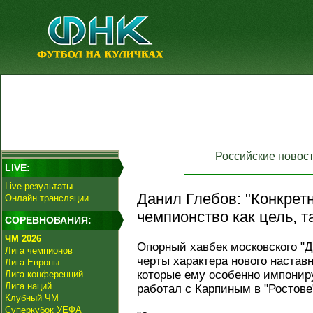
Российские новос
LIVE:
Live-результаты
Данил Глебов: "Конкрет
Онлайн трансляции
чемпионство как цель, т
СОРЕВНОВАНИЯ:
ЧМ 2026
Опорный хавбек московского "
Лига чемпионов
черты характера нового настав
Лига Европы
которые ему особенно импонир
Лига конференций
Лига наций
работал с Карпиным в "Ростове
Клубный ЧМ
Суперкубок УЕФА