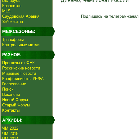
Динамо
,
Чемпионат России
Беларусь
Казахстан
MLS
Саудовская Аравия
Подпишись на телеграм-канал
Узбекистан
МЕЖСЕЗОНЬЕ:
Трансферы
Контрольные матчи
РАЗНОЕ:
Прогнозы от ФНК
Российские новости
Мировые Новости
Коэффициенты УЕФА
Голосование
Поиск
Вакансии
Новый Форум
Старый Форум
Контакты
АРХИВЫ:
ЧМ 2022
ЧМ 2018
ЧМ 2014