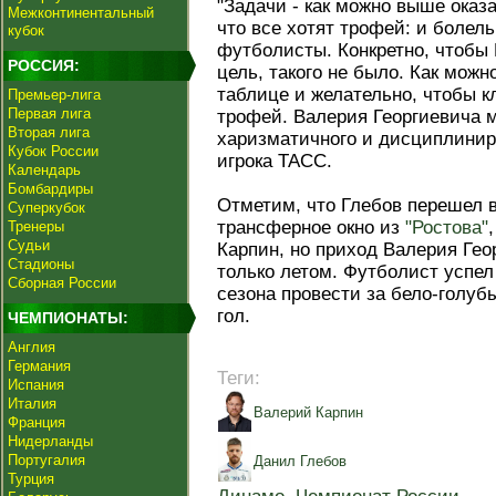
"Задачи - как можно выше оказа
Межконтинентальный
что все хотят трофей: и болель
кубок
футболисты. Конкретно, чтобы 
РОССИЯ:
цель, такого не было. Как мож
таблице и желательно, чтобы к
Премьер-лига
Первая лига
трофей. Валерия Георгиевича м
Вторая лига
харизматичного и дисциплиниро
Кубок России
игрока ТАСС.
Календарь
Бомбардиры
Отметим, что Глебов перешел в
Суперкубок
трансферное окно из
"Ростова"
Тренеры
Судьи
Карпин, но приход Валерия Гео
Стадионы
только летом. Футболист успел
Сборная России
сезона провести за бело-голуб
гол.
ЧЕМПИОНАТЫ:
Англия
Германия
Теги:
Испания
Италия
Валерий Карпин
Франция
Нидерланды
Португалия
Данил Глебов
Турция