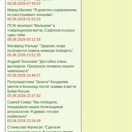
06.08.2026 07:45:02
Мурад Мусаев: "Я доволен содержанием,
но расстраивает концовка".
06.08.2026 01:02:24
ПСЖ проиграл "Мальорке" в
товарищеском матче, Сафонов отыграл
один тайм.
06.08.2026 00:12:16
Манфред Угальде: "Здорово, когда
получается помочь команде победить".
05.08.2026 23:51:35
Андрей Талалаев: "Достойно очень
выглядели. Проиграли гегемону нашего
чемпионата".
05.08.2026 23:48:27
Полузащитника "Зенита" Кондакова
увезли в больницу после травмы в матче
Кубка России.
05.08.2026 23:37:42
Сергей Семак: "Мы победили,
порадовали наших болельщиков
результатом. Я думаю, что все
нормально".
05.08.2026 23:34:49
Станислав Черчесов: "Сделали
заслуженную ничью. В основное время