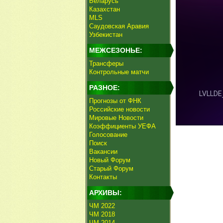
Беларусь
Казахстан
MLS
Саудовская Аравия
Узбекистан
МЕЖСЕЗОНЬЕ:
Трансферы
Контрольные матчи
РАЗНОЕ:
Прогнозы от ФНК
Российские новости
Мировые Новости
Коэффициенты УЕФА
Голосование
Поиск
Вакансии
Новый Форум
Старый Форум
Контакты
АРХИВЫ:
ЧМ 2022
ЧМ 2018
ЧМ 2014