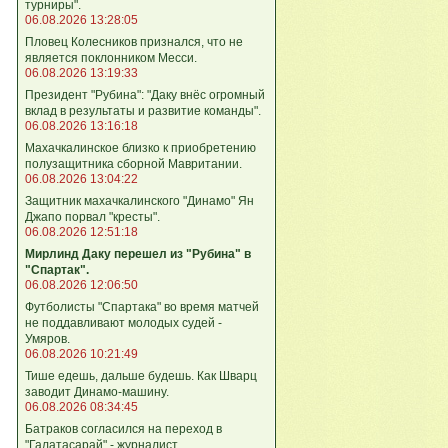
турниры".
06.08.2026 13:28:05
Пловец Колесников признался, что не
является поклонником Месси.
06.08.2026 13:19:33
Президент "Рубина": "Даку внёс огромный
вклад в результаты и развитие команды".
06.08.2026 13:16:18
Махачкалинское близко к приобретению
полузащитника сборной Мавритании.
06.08.2026 13:04:22
Защитник махачкалинского "Динамо" Ян
Джапо порвал "кресты".
06.08.2026 12:51:18
Мирлинд Даку перешел из "Рубина" в
"Спартак".
06.08.2026 12:06:50
Футболисты "Спартака" во время матчей
не поддавливают молодых судей -
Умяров.
06.08.2026 10:21:49
Тише едешь, дальше будешь. Как Шварц
заводит Динамо-машину.
06.08.2026 08:34:45
Батраков согласился на переход в
"Галатасарай" - журналист.