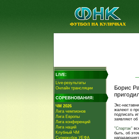
LIVE:
Live-результаты
Борис Ра
Онлайн трансляции
пригодил
СОРЕВНОВАНИЯ:
Экс-наставн
ЧМ 2026
жалеют о пр
Лига чемпионов
подписать и
Лига Европы
заявляют об
Лига конференций
Лига наций
"Спартак"
все
Клубный ЧМ
быть, об эт
Суперкубок УЕФА
нападающего,