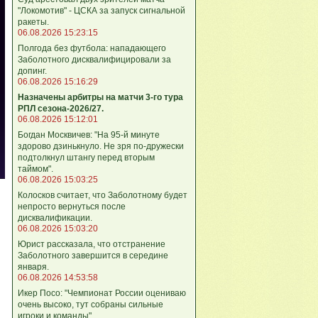
"Локомотив" - ЦСКА за запуск сигнальной
ракеты.
06.08.2026 15:23:15
Полгода без футбола: нападающего
Заболотного дисквалифицировали за
допинг.
06.08.2026 15:16:29
Назначены арбитры на матчи 3-го тура
РПЛ сезона-2026/27.
06.08.2026 15:12:01
Богдан Москвичев: "На 95‑й минуте
здорово дзинькнуло. Не зря по‑дружески
подтолкнул штангу перед вторым
таймом".
06.08.2026 15:03:25
Колосков считает, что Заболотному будет
непросто вернуться после
дисквалификации.
06.08.2026 15:03:20
Юрист рассказала, что отстранение
Заболотного завершится в середине
января.
06.08.2026 14:53:58
Икер Посо: "Чемпионат России оцениваю
очень высоко, тут собраны сильные
игроки и команды".