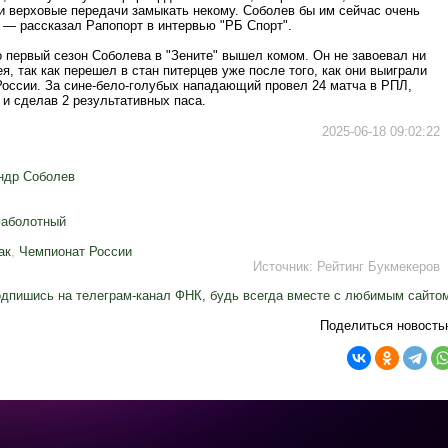
и верховые передачи замыкать некому. Соболев бы им сейчас очень
 — рассказал Рапопорт в интервью "РБ Спорт".
 первый сезон Соболева в "Зените" вышел комом. Он не завоевал ни
я, так как перешел в стан питерцев уже после того, как они выиграли
России. За сине-бело-голубых нападающий провел 24 матча в РПЛ,
 и сделав 2 результативных паса.
2025-06-18 09:02:22
ндр Соболев
Заболотный
ак
,
Чемпионат России
Источник:
Рейтинг Букмекеров
дпишись на телеграм-канал ФНК, будь всегда вместе с любимым сайто
Поделиться новость