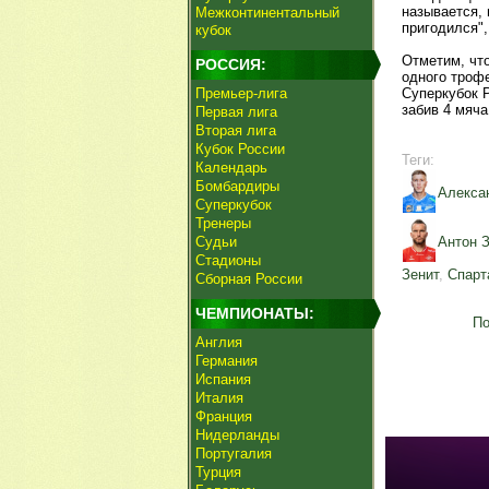
называется, 
Межконтинентальный
пригодился",
кубок
Отметим, что
РОССИЯ:
одного трофе
Премьер-лига
Суперкубок 
забив 4 мяча
Первая лига
Вторая лига
Кубок России
Теги:
Календарь
Бомбардиры
Алекса
Суперкубок
Тренеры
Судьи
Антон 
Стадионы
Зенит
,
Спарт
Сборная России
ЧЕМПИОНАТЫ:
По
Англия
Германия
Испания
Италия
Франция
Нидерланды
Португалия
Турция