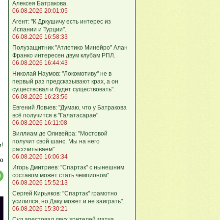
Алексея Батракова.
06.08.2026 20:01:05
Агент: "К Дркушичу есть интерес из
Испании и Турции".
06.08.2026 16:58:33
Полузащитник "Атлетико Минейро" Алан
Франко интересен двум клубам РПЛ.
06.08.2026 16:44:43
Николай Наумов: "Локомотиву" не в
первый раз предсказывают крах, а он
существовал и будет существовать".
06.08.2026 16:23:56
Евгений Ловчев: "Думаю, что у Батракова
всё получится в "Галатасарае".
06.08.2026 16:11:08
Виллиам де Оливейра: "Мостовой
получит свой шанс. Мы на него
м!
рассчитываем".
06.08.2026 16:06:34
ю
Игорь Дмитриев: "Спартак" с нынешним
составом может стать чемпионом".
06.08.2026 15:52:13
Сергей Кирьяков: "Спартак" грамотно
усилился, но Даку может и не заиграть".
06.08.2026 15:30:21
Суд арестовал двух зрителей матча