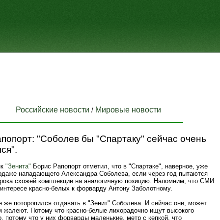
Российские новости
Мировые новости
/
попорт: "Соболев бы "Спартаку" сейчас очень
ся".
ик
"Зенита"
Борис Рапопорт отметил, что в "Спартаке", наверное, уже
одаже нападающего Александра Соболева, если через год пытаются
грока схожей комплекции на аналогичную позицию. Напомним, что СМИ
 интересе красно-белых к форварду Антону Заболотному.
 же поторопился отдавать в "Зенит" Соболева. И сейчас они, может
ом жалеют. Потому что красно-белые лихорадочно ищут высокого
 потому что у них форварды маленькие, метр с кепкой, что