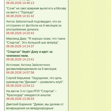
06.08.2026 14:46:13
"Сочи" не смог вовремя вылететь в Москву
на матч с "Торпедо".
06.08.2026 14:31:42
Антон Заболотный подтвердил, что он
отстранен от футбола на 6 месяцев за
употребление допинга.
06.08.2026 14:20:43
Мирлинд Даку: "Я хорошо знаю, что такое
"Спартак". Это большой шаг вперёд".
06.08.2026 14:14:37
"Спартак" берёт Даку и идёт за
чемпионством.
06.08.2026 14:13:41
Источник: Антона Заболотного
дисквалифицировали на 6 месяцев.
06.08.2026 14:07:58
Сергей Кирьяков: "Ощущение, что цель
руководства "Динамо" – развалить клуб".
06.08.2026 13:54:12
На матче 3-го тура РПЛ "Спартак" –
"Краснодар" ожидается аншлаг.
06.08.2026 13:36:03
Дмитрий Баринов: "Думаю, мы далеки от
возвращения на международные