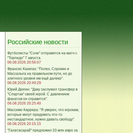
Российские новости
Футболисты "Сочи" отправятся на матч с
"Торпедо" 7 августа.
06.08.2026 20:56:07
Франсис Кахигао: "Полех, Сорокин и
Массалыга на правильном пути, но до
элитного уровня им ещё далеко".
06.08.2026 20:49:29
Юрий Дюпин: "Даку заслужил трансфер в
"Спартак" своей игрой. С давлением
фанатов он справится".
06.08.2026 20:25:40
Массимо Каррера: "Я уверен, что игрокам,
которые могут придумать что-то
нестандартное, нужно давать свободу".
06.08.2026 20:15:15
"Галатасарай" предложил 33 млн евро за