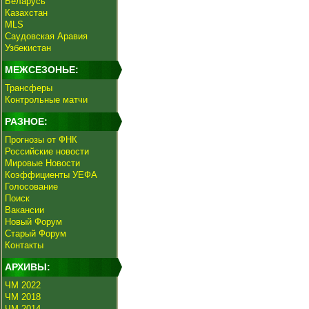
Беларусь
Казахстан
MLS
Саудовская Аравия
Узбекистан
МЕЖСЕЗОНЬЕ:
Трансферы
Контрольные матчи
РАЗНОЕ:
Прогнозы от ФНК
Российские новости
Мировые Новости
Коэффициенты УЕФА
Голосование
Поиск
Вакансии
Новый Форум
Старый Форум
Контакты
АРХИВЫ:
ЧМ 2022
ЧМ 2018
ЧМ 2014