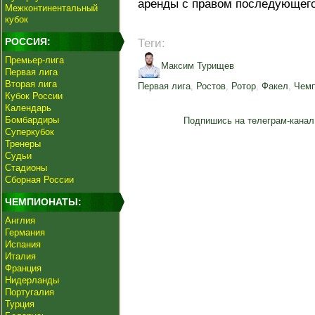
аренды с правом последующего
Межконтинентальный
кубок
РОССИЯ:
Теги:
Премьер-лига
Максим Турищев
Первая лига
Вторая лига
Первая лига
,
Ростов
,
Ротор
,
Факел
,
Чемп
Кубок России
Календарь
Бомбардиры
Подпишись на телеграм-канал
Суперкубок
Тренеры
Судьи
Стадионы
Сборная России
ЧЕМПИОНАТЫ:
Англия
Германия
Испания
Италия
Франция
Нидерланды
Португалия
Турция