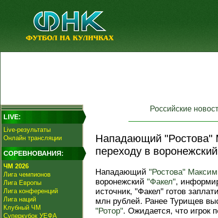
Российские новос
LIVE:
Live-результаты
Нападающий "Ростова" 
Онлайн трансляции
переходу в воронежский
СОРЕВНОВАНИЯ:
ЧМ 2026
Нападающий
"Ростова"
Максим
Лига чемпионов
воронежский
"Факел"
, информир
Лига Европы
источник, "Факел" готов заплат
Лига конференций
Лига наций
млн рублей. Ранее Турищев выс
Клубный ЧМ
"Ротор"
. Ожидается, что игрок 
Суперкубок УЕФА