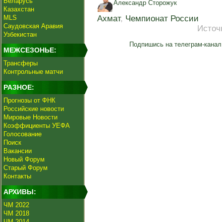
Беларусь
Александр Сторожук
Казахстан
MLS
Ахмат
,
Чемпионат России
Саудовская Аравия
Источ
Узбекистан
Подпишись на телеграм-канал
МЕЖСЕЗОНЬЕ:
Трансферы
Контрольные матчи
РАЗНОЕ:
Прогнозы от ФНК
Российские новости
Мировые Новости
Коэффициенты УЕФА
Голосование
Поиск
Вакансии
Новый Форум
Старый Форум
Контакты
АРХИВЫ:
ЧМ 2022
ЧМ 2018
ЧМ 2014