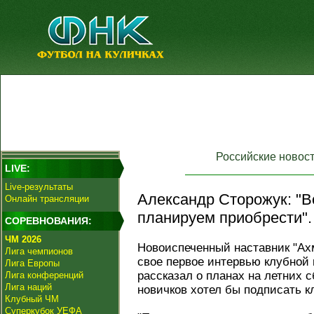
Российские новос
LIVE:
Live-результаты
Александр Сторожук: "В
Онлайн трансляции
планируем приобрести".
СОРЕВНОВАНИЯ:
ЧМ 2026
Новоиспеченный наставник "Ах
Лига чемпионов
свое первое интервью клубной 
Лига Европы
рассказал о планах на летних с
Лига конференций
Лига наций
новичков хотел бы подписать к
Клубный ЧМ
Суперкубок УЕФА