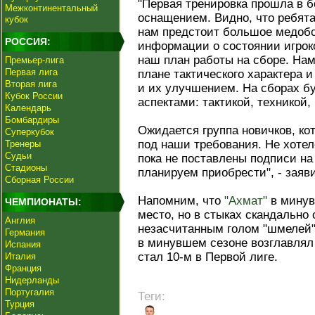
"Первая тренировка прошла в 
Межконтинентальный
оснащением. Видно, что ребята
кубок
нам предстоит большое медобс
РОССИЯ:
информации о состоянии игрок
наш план работы на сборе. На
Премьер-лига
Первая лига
плане тактического характера 
Вторая лига
и их улучшением. На сборах б
Кубок России
аспектами: тактикой, техникой
Календарь
Бомбардиры
Ожидается группа новичков, к
Суперкубок
под наши требования. Не хоте
Тренеры
Судьи
пока не поставлены подписи на
Стадионы
планируем приобрести", - заяв
Сборная России
Напомним, что
"Ахмат"
в минув
ЧЕМПИОНАТЫ:
место, но в стыках скандально
Англия
незасчитанным голом "шмелей"
Германия
в минувшем сезоне возглавлял 
Испания
стал 10-м в Первой лиге.
Италия
Франция
Нидерланды
Португалия
Теги:
Турция