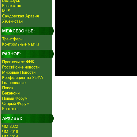
Беларусь
Казахстан
MLS
Саудовская Аравия
Узбекистан
МЕЖСЕЗОНЬЕ:
Трансферы
Контрольные матчи
РАЗНОЕ:
Прогнозы от ФНК
Российские новости
Мировые Новости
Коэффициенты УЕФА
Голосование
Поиск
Вакансии
Новый Форум
Старый Форум
Контакты
АРХИВЫ:
ЧМ 2022
ЧМ 2018
ЧМ 2014