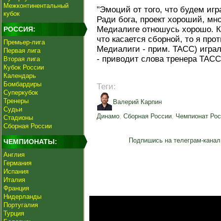
Межконтинентальный
"Эмоций от того, что будем игр
кубок
Ради бога, проект хороший, мно
Медиалиге отношусь хорошо. Кл
РОССИЯ:
что касается сборной, то я про
Премьер-лига
Медиалиги - прим. ТАСС) игра
Первая лига
- приводит слова тренера ТАСС
Вторая лига
Кубок России
Календарь
Бомбардиры
Теги:
Суперкубок
Тренеры
Валерий Карпин
Судьи
Динамо
,
Сборная России
,
Чемпионат Рос
Стадионы
Сборная России
Подпишись на телеграм-канал
ЧЕМПИОНАТЫ:
Англия
Германия
Испания
Италия
Франция
Нидерланды
Португалия
Турция