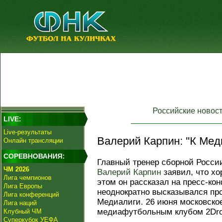
Российские новос
LIVE:
Live-результаты
Валерий Карпин: "К Мед
Онлайн трансляции
СОРЕВНОВАНИЯ:
Главный тренер сборной России
ЧМ 2026
Валерий Карпин
заявил, что хо
Лига чемпионов
этом он рассказал на пресс-ко
Лига Европы
неоднократно высказывался пр
Лига конференций
Медиалиги. 26 июня московское
Лига наций
медиафутбольным клубом 2Dro
Клубный ЧМ
Суперкубок УЕФА