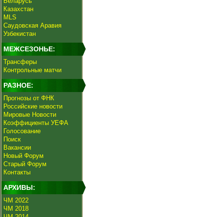
Беларусь
Казахстан
MLS
Саудовская Аравия
Узбекистан
МЕЖСЕЗОНЬЕ:
Трансферы
Контрольные матчи
РАЗНОЕ:
Прогнозы от ФНК
Российские новости
Мировые Новости
Коэффициенты УЕФА
Голосование
Поиск
Вакансии
Новый Форум
Старый Форум
Контакты
АРХИВЫ:
ЧМ 2022
ЧМ 2018
ЧМ 2014