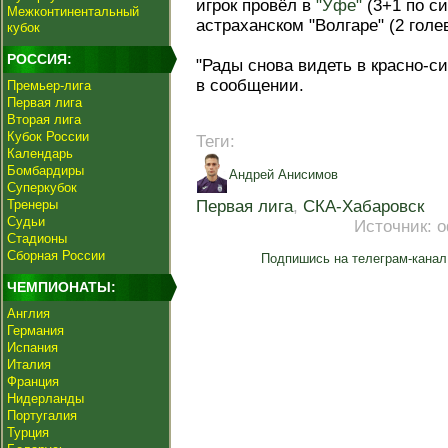
игрок провёл в
"Уфе"
(3+1 по си
Межконтинентальный
астраханском "Волгаре" (2 голе
кубок
РОССИЯ:
"Рады снова видеть в красно-си
в сообщении.
Премьер-лига
Первая лига
Вторая лига
Кубок России
Теги:
Календарь
Бомбардиры
Андрей Анисимов
Суперкубок
Тренеры
Первая лига
,
СКА-Хабаровск
Судьи
Источник:
о
Стадионы
Сборная России
Подпишись на телеграм-канал
ЧЕМПИОНАТЫ:
Англия
Германия
Испания
Италия
Франция
Нидерланды
Португалия
Турция