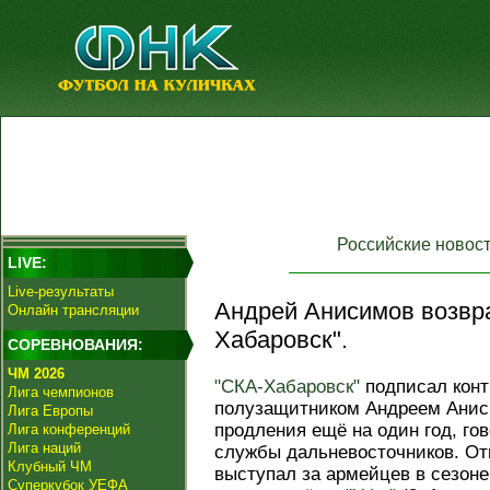
Российские новос
LIVE:
Live-результаты
Андрей Анисимов возвр
Онлайн трансляции
Хабаровск".
СОРЕВНОВАНИЯ:
ЧМ 2026
"СКА-Хабаровск"
подписал конт
Лига чемпионов
полузащитником Андреем Аниси
Лига Европы
продления ещё на один год, го
Лига конференций
Лига наций
службы дальневосточников. От
Клубный ЧМ
выступал за армейцев в сезоне
Суперкубок УЕФА