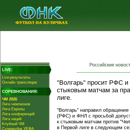
Российские новос
LIVE:
Live-результаты
"Волгарь" просит РФС и
Онлайн трансляции
стыковым матчам за пра
СОРЕВНОВАНИЯ:
лиге.
ЧМ 2026
Лига чемпионов
Лига Европы
"Волгарь" направил обращение
Лига конференций
(РФС) и ФНЛ с просьбой допус
Лига наций
к стыковым матчам против "Чел
Клубный ЧМ
в Первой лиге в следующем сез
Суперкубок УЕФА