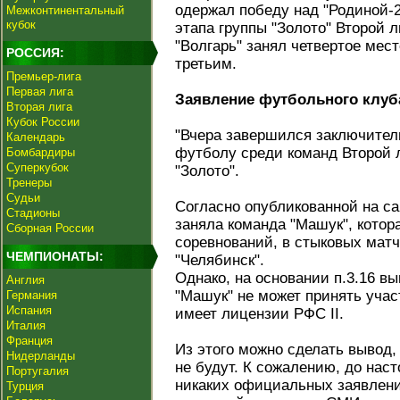
одержал победу над "Родиной‑2
Межконтинентальный
кубок
этапа группы "Золото" Второй л
"Волгарь" занял четвертое мес
РОССИЯ:
третьим.
Премьер-лига
Первая лига
Заявление футбольного клуб
Вторая лига
Кубок России
"Вчера завершился заключител
Календарь
футболу среди команд Второй л
Бомбардиры
Суперкубок
"Золото".
Тренеры
Судьи
Согласно опубликованной на са
Стадионы
заняла команда "Машук", котор
Сборная России
соревнований, в стыковых матч
ЧЕМПИОНАТЫ:
"Челябинск".
Однако, на основании п.3.16 в
Англия
"Машук" не может принять участ
Германия
Испания
имеет лицензии РФС II.
Италия
Франция
Из этого можно сделать вывод,
Нидерланды
не будут. К сожалению, до нас
Португалия
никаких официальных заявлений
Турция