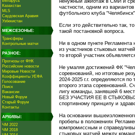
Беларусь
ненужный ажиотаж в СМИ и сре
Казахстан
частности, одним из вариантов
MLS
футбольного клуба "Челябинск"
Саудовская Аравия
Узбекистан
Если это действительно так, то
МЕЖСЕЗОНЬЕ:
такой постановкой вопроса.
Трансферы
Ни в одном пункте Регламента н
Контрольные матчи
из участников стыковых матчей
РАЗНОЕ:
то второй участник объявляетс
Прогнозы от ФНК
Российские новости
Не умаляя достижений ФК "Чел
Мировые Новости
соревнований, но итоговые ре
Коэффициенты УЕФА
2024-2025 г.г. определяются по
Голосование
второго этапа соревнований. С
Поиск
лигу команды, занявшей 6 мест
Вакансии
Новый Форум
БЕЗ УЧАСТИЯ ЕЕ В СТЫКОВЫХ
Старый Форум
спортивному принципу и здрав
Контакты
На основании вышеизложенног
АРХИВЫ:
пробелы в положениях Регламе
ЧМ 2022
компромиссным и справедливы
ЧМ 2018
стыковых матчей между команда
ЧМ 2014