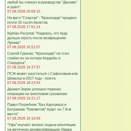
любой бы плюнул в руководство "Динамо"
и ушёл".
07.08.2026 20:09:15
На матч "Спартак" - "Краснодар" продано
почти 35 тысяч билетов.
07.08.2026 17:01:14
Курбан Расулов: "Надеюсь, что буду
дальше играть после возвращения
Лунева".
07.08.2026 16:51:07
Сергей Гуренко: "Краснодар" не стал
слабее из-за потери Кордобы и
Сперцяна".
07.08.2026 16:37:57
ПСЖ может расстаться с Сафоновым или
Шевалье в 2027 году - газета.
07.08.2026 16:23:54
Даниил Зорин успешно перенес
операцию на ахилловом сухожилии.
07.08.2026 16:21:17
Павел Погребняк: "Без Карпукаса и
Батракова "Локомотив" будет на 7-8-м
месте".
07.08.2026 16:18:59
"Уфа" изучает вопрос подачи апелляции
на месячную дисквалификацию Омари