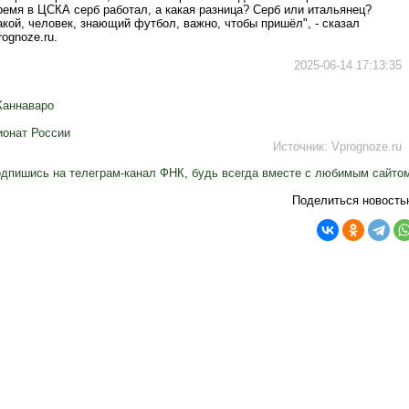
ремя в ЦСКА серб работал, а какая разница? Серб или итальянец?
кой, человек, знающий футбол, важно, чтобы пришёл", - сказал
ognoze.ru.
2025-06-14 17:13:35
Каннаваро
онат России
Источник:
Vprognoze.ru
дпишись на телеграм-канал ФНК, будь всегда вместе с любимым сайто
Поделиться новость