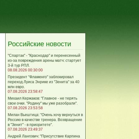
Российские новости
"Спартак" - "Краснодар" и перенесенный
из-за повреждения арены матч: стартует
3-й тур РПЛ.
08.08.2026 00:30:00
Президент "Фламенго" заблокировал
переход Луиса Энрике из "Зенита" за 40
млн евро.
07.08.2026 23:58:47
Михаил Кержаков: "Главное - не терять
свои очки. "Родину" мы уже разобрали".
07.08.2026 23:53:58
Милан Вьештица: "Очень хочу вернуться в
Россию в качестве тренера. Возвращение
в "Зенит" - в приоритете".
07.08.2026 23:49:37
Андрей Лангович: "Присутствие Карпина