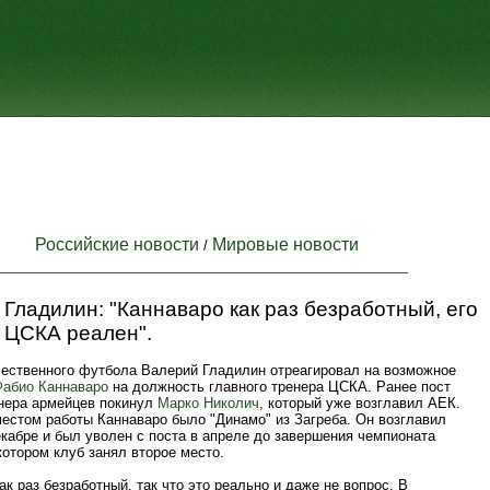
Российские новости
Мировые новости
/
Гладилин: "Каннаваро как раз безработный, его
 ЦСКА реален".
чественного футбола Валерий Гладилин отреагировал на возможное
Фабио Каннаваро
на должность главного тренера ЦСКА. Ранее пост
енера армейцев покинул
Марко Николич
, который уже возглавил АЕК.
естом работы Каннаваро было "Динамо" из Загреба. Он возглавил
кабре и был уволен с поста в апреле до завершения чемпионата
котором клуб занял второе место.
ак раз безработный, так что это реально и даже не вопрос. В