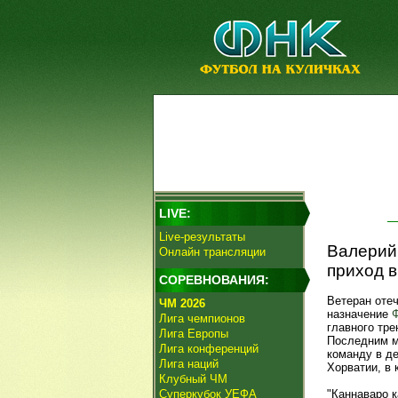
LIVE:
Live-результаты
Валерий 
Онлайн трансляции
приход в
СОРЕВНОВАНИЯ:
Ветеран оте
ЧМ 2026
назначение
Лига чемпионов
главного тр
Лига Европы
Последним м
Лига конференций
команду в де
Лига наций
Хорватии, в 
Клубный ЧМ
Суперкубок УЕФА
"Каннаваро к