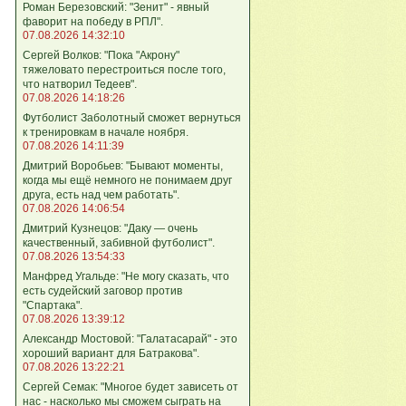
Роман Березовский: "Зенит" - явный
фаворит на победу в РПЛ".
07.08.2026 14:32:10
Сергей Волков: "Пока "Акрону"
тяжеловато перестроиться после того,
что натворил Тедеев".
07.08.2026 14:18:26
Футболист Заболотный сможет вернуться
к тренировкам в начале ноября.
07.08.2026 14:11:39
Дмитрий Воробьев: "Бывают моменты,
когда мы ещё немного не понимаем друг
друга, есть над чем работать".
07.08.2026 14:06:54
Дмитрий Кузнецов: "Даку — очень
качественный, забивной футболист".
07.08.2026 13:54:33
Манфред Угальде: "Не могу сказать, что
есть судейский заговор против
"Спартака".
07.08.2026 13:39:12
Александр Мостовой: "Галатасарай" - это
хороший вариант для Батракова".
07.08.2026 13:22:21
Сергей Семак: "Многое будет зависеть от
нас - насколько мы сможем сыграть на