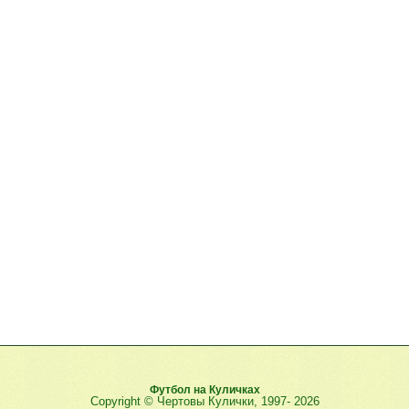
Футбол на Куличках
Copyright © Чертовы Кулички, 1997-
2026