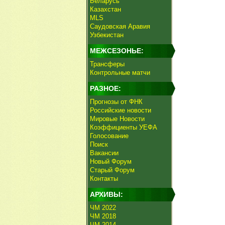
Беларусь
Казахстан
MLS
Саудовская Аравия
Узбекистан
МЕЖСЕЗОНЬЕ:
Трансферы
Контрольные матчи
РАЗНОЕ:
Прогнозы от ФНК
Российские новости
Мировые Новости
Коэффициенты УЕФА
Голосование
Поиск
Вакансии
Новый Форум
Старый Форум
Контакты
АРХИВЫ:
ЧМ 2022
ЧМ 2018
ЧМ 2014