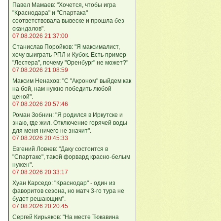
Павел Мамаев: "Хочется, чтобы игра
"Краснодара" и "Спартака"
соответствовала вывеске и прошла без
скандалов".
07.08.2026 21:37:00
Станислав Поройков: "Я максималист,
хочу выиграть РПЛ и Кубок. Есть пример
"Лестера", почему "Оренбург" не может?"
07.08.2026 21:08:59
Максим Ненахов: "С "Акроном" выйдем как
на бой, нам нужно победить любой
ценой".
07.08.2026 20:57:46
Роман Зобнин: "Я родился в Иркутске и
знаю, где жил. Отключение горячей воды
для меня ничего не значит".
07.08.2026 20:45:33
Евгений Ловчев: "Даку состоится в
"Спартаке", такой форвард красно-белым
нужен".
07.08.2026 20:33:17
Хуан Карседо: "Краснодар" - один из
фаворитов сезона, но матч 3-го тура не
будет решающим".
07.08.2026 20:20:45
Сергей Кирьяков: "На месте Тюкавина