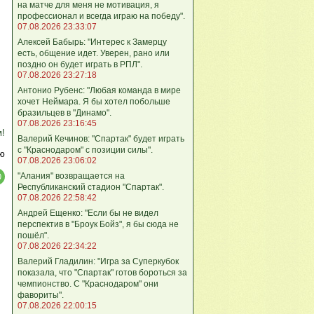
на матче для меня не мотивация, я
профессионал и всегда играю на победу".
07.08.2026 23:33:07
Алексей Бабырь: "Интерес к Замерцу
есть, общение идет. Уверен, рано или
поздно он будет играть в РПЛ".
07.08.2026 23:27:18
Антонио Рубенс: "Любая команда в мире
хочет Неймара. Я бы хотел побольше
бразильцев в "Динамо".
07.08.2026 23:16:45
м!
Валерий Кечинов: "Спартак" будет играть
с "Краснодаром" с позиции силы".
ю
07.08.2026 23:06:02
"Алания" возвращается на
Республиканский стадион "Спартак".
07.08.2026 22:58:42
Андрей Ещенко: "Если бы не видел
перспектив в "Броук Бойз", я бы сюда не
пошёл".
07.08.2026 22:34:22
Валерий Гладилин: "Игра за Суперкубок
показала, что "Спартак" готов бороться за
чемпионство. С "Краснодаром" они
фавориты".
07.08.2026 22:00:15