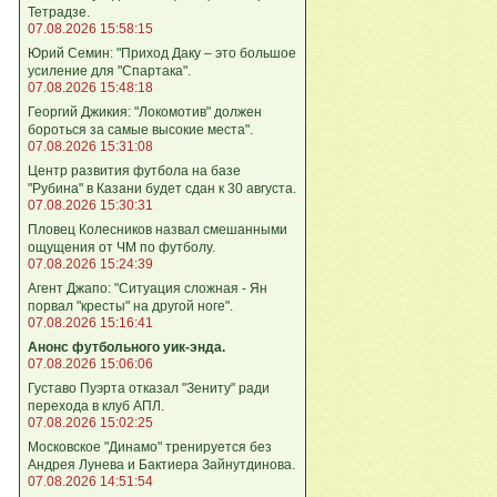
Тетрадзе.
07.08.2026 15:58:15
Юрий Семин: "Приход Даку – это большое
усиление для "Спартака".
07.08.2026 15:48:18
Георгий Джикия: "Локомотив" должен
бороться за самые высокие места".
07.08.2026 15:31:08
Центр развития футбола на базе
"Рубина" в Казани будет сдан к 30 августа.
07.08.2026 15:30:31
Пловец Колесников назвал смешанными
ощущения от ЧМ по футболу.
07.08.2026 15:24:39
Агент Джапо: "Ситуация сложная - Ян
порвал "кресты" на другой ноге".
07.08.2026 15:16:41
Анонс футбольного уик-энда.
07.08.2026 15:06:06
Густаво Пуэрта отказал "Зениту" ради
перехода в клуб АПЛ.
07.08.2026 15:02:25
Московское "Динамо" тренируется без
Андрея Лунева и Бактиера Зайнутдинова.
07.08.2026 14:51:54