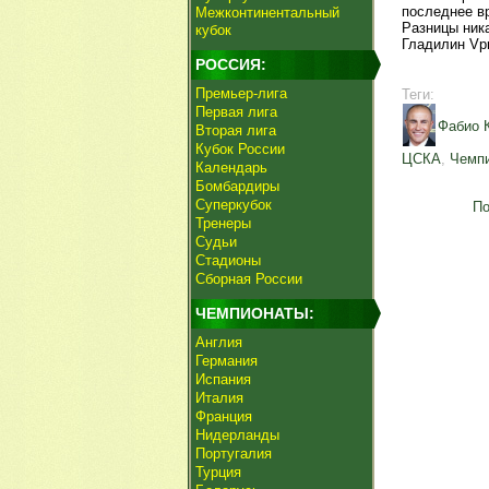
последнее в
Межконтинентальный
Разницы ника
кубок
Гладилин Vpr
РОССИЯ:
Премьер-лига
Теги:
Первая лига
Фабио 
Вторая лига
Кубок России
ЦСКА
,
Чемпи
Календарь
Бомбардиры
Суперкубок
По
Тренеры
Судьи
Стадионы
Сборная России
ЧЕМПИОНАТЫ:
Англия
Германия
Испания
Италия
Франция
Нидерланды
Португалия
Турция