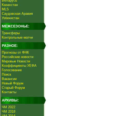
Беларусь
Казахстан
MLS
Саудовская Аравия
Узбекистан
МЕЖСЕЗОНЬЕ:
Трансферы
Контрольные матчи
РАЗНОЕ:
Прогнозы от ФНК
Российские новости
Мировые Новости
Коэффициенты УЕФА
Голосование
Поиск
Вакансии
Новый Форум
Старый Форум
Контакты
АРХИВЫ:
ЧМ 2022
ЧМ 2018
ЧМ 2014