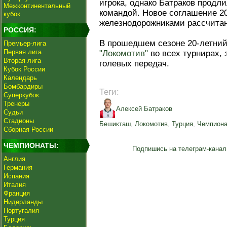
игрока, однако Батраков продли
Межконтинентальный
командой. Новое соглашение 2
кубок
железнодорожниками рассчитано
РОССИЯ:
В прошедшем сезоне 20-летний 
Премьер-лига
Первая лига
"Локомотив"
во всех турнирах, 
Вторая лига
голевых передач.
Кубок России
Календарь
Бомбардиры
Теги:
Суперкубок
Тренеры
Алексей Батраков
Судьи
Стадионы
Бешикташ
,
Локомотив
,
Турция
,
Чемпиона
Сборная России
ЧЕМПИОНАТЫ:
Подпишись на телеграм-канал
Англия
Германия
Испания
Италия
Франция
Нидерланды
Португалия
Турция