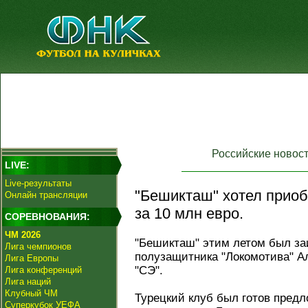
Российские новос
LIVE:
Live-результаты
"Бешикташ" хотел приоб
Онлайн трансляции
за 10 млн евро.
СОРЕВНОВАНИЯ:
ЧМ 2026
"Бешикташ" этим летом был за
Лига чемпионов
полузащитника "Локомотива" Ал
Лига Европы
"СЭ".
Лига конференций
Лига наций
Клубный ЧМ
Турецкий клуб был готов предл
Суперкубок УЕФА