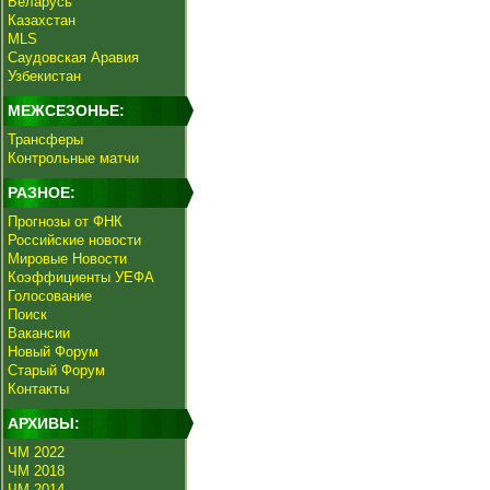
Беларусь
Казахстан
MLS
Саудовская Аравия
Узбекистан
МЕЖСЕЗОНЬЕ:
Трансферы
Контрольные матчи
РАЗНОЕ:
Прогнозы от ФНК
Российские новости
Мировые Новости
Коэффициенты УЕФА
Голосование
Поиск
Вакансии
Новый Форум
Старый Форум
Контакты
АРХИВЫ:
ЧМ 2022
ЧМ 2018
ЧМ 2014