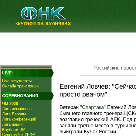
Российские новос
LIVE:
Live-результаты
Евгений Ловчев: "Сейча
Онлайн трансляции
просто рвачом".
СОРЕВНОВАНИЯ:
ЧМ 2026
Ветеран
"Спартака"
Евгений Лов
Лига чемпионов
бывшего главного тренера ЦС
Лига Европы
возглавил греческий АЕК. Под
Лига конференций
Лига наций
заняли третье место в турнирн
Клубный ЧМ
выиграли Кубок России.
Суперкубок УЕФА