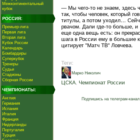
Межконтинентальный
— Мы чего‑то не знаем, здесь ч
кубок
так, чтобы человек, который гов
РОССИЯ:
титулы, а потом уходил… Сейч
рвачом. Дали где‑то больше, и
Премьер-лига
Первая лига
еще одна вещь есть: он прекрас
Вторая лига
шага в России ему в большие к
Кубок России
цитирует "Матч ТВ" Ловчева.
Календарь
Бомбардиры
Суперкубок
Теги:
Тренеры
Судьи
Марко Николич
Стадионы
Сборная России
ЦСКА
,
Чемпионат России
ЧЕМПИОНАТЫ:
Англия
Подпишись на телеграм-канал
Германия
Испания
Италия
Франция
Нидерланды
Португалия
Турция