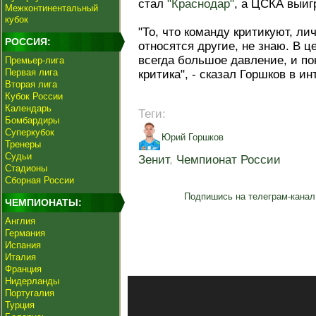
стал
"Краснодар"
, а ЦСКА выиг
Межконтинентальный
кубок
"То, что команду критикуют, лич
РОССИЯ:
относятся другие, не знаю. В ц
всегда большое давление, и по
Премьер-лига
Первая лига
критика", - сказал Горшков в и
Вторая лига
Кубок России
Календарь
Теги:
Бомбардиры
Суперкубок
Юрий Горшков
Тренеры
Судьи
Зенит
,
Чемпионат России
Стадионы
Сборная России
Подпишись на телеграм-канал
ЧЕМПИОНАТЫ:
Англия
Германия
Испания
Италия
Франция
Нидерланды
Португалия
Турция