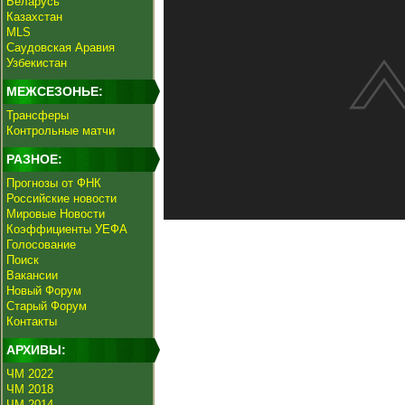
Беларусь
Казахстан
MLS
Саудовская Аравия
Узбекистан
МЕЖСЕЗОНЬЕ:
Трансферы
Контрольные матчи
РАЗНОЕ:
Прогнозы от ФНК
Российские новости
Мировые Новости
Коэффициенты УЕФА
Голосование
Поиск
Вакансии
Новый Форум
Старый Форум
Контакты
АРХИВЫ:
ЧМ 2022
ЧМ 2018
ЧМ 2014