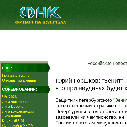
Российские новос
LIVE:
Live-результаты
Юрий Горшков: "Зенит" -
Онлайн трансляции
что при неудачах будет к
СОРЕВНОВАНИЯ:
ЧМ 2026
Защитник петербургского
"Зени
Лига чемпионов
своё отношении к критике со с
Лига Европы
Петербуржцы в год столетия кл
Лига конференций
Лига наций
завоевали ни чемпионство, ни
Клубный ЧМ
России по итогам минувшего се
Суперкубок УЕФА