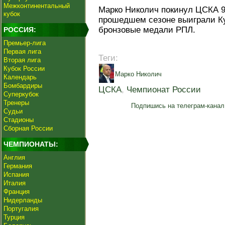
Межконтинентальный
Марко Николич покинул ЦСКА 9
кубок
прошедшем сезоне выиграли Ку
бронзовые медали РПЛ.
РОССИЯ:
Премьер-лига
Первая лига
Теги:
Вторая лига
Кубок России
Марко Николич
Календарь
Бомбардиры
ЦСКА
,
Чемпионат России
Суперкубок
Тренеры
Подпишись на телеграм-канал
Судьи
Стадионы
Сборная России
ЧЕМПИОНАТЫ:
Англия
Германия
Испания
Италия
Франция
Нидерланды
Португалия
Турция