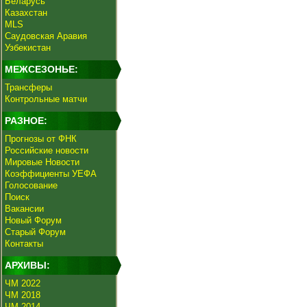
Беларусь
Казахстан
MLS
Саудовская Аравия
Узбекистан
МЕЖСЕЗОНЬЕ:
Трансферы
Контрольные матчи
РАЗНОЕ:
Прогнозы от ФНК
Российские новости
Мировые Новости
Коэффициенты УЕФА
Голосование
Поиск
Вакансии
Новый Форум
Старый Форум
Контакты
АРХИВЫ:
ЧМ 2022
ЧМ 2018
ЧМ 2014