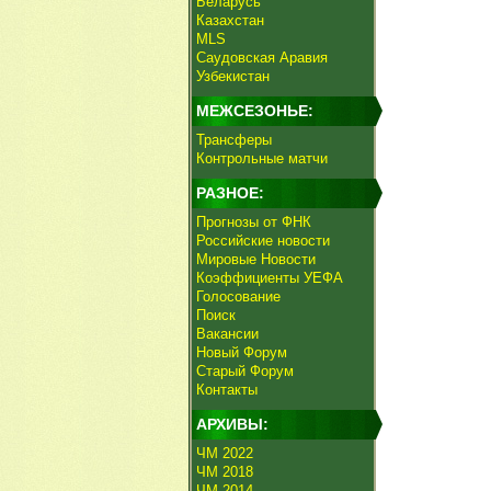
Беларусь
Казахстан
MLS
Саудовская Аравия
Узбекистан
МЕЖСЕЗОНЬЕ:
Трансферы
Контрольные матчи
РАЗНОЕ:
Прогнозы от ФНК
Российские новости
Мировые Новости
Коэффициенты УЕФА
Голосование
Поиск
Вакансии
Новый Форум
Старый Форум
Контакты
АРХИВЫ:
ЧМ 2022
ЧМ 2018
ЧМ 2014