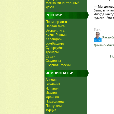
Межконтинентальный
— Мы догово
кубок
быть, в пятн
Иногда наход
РОССИЯ:
бумага. Это 
Премьер-лига
Первая лига
Теги:
Вторая лига
Кубок России
Хасанб
Календарь
Бомбардиры
Динамо-Мах
Суперкубок
Тренеры
Судьи
По
Стадионы
Сборная России
ЧЕМПИОНАТЫ:
Англия
Германия
Испания
Италия
Франция
Нидерланды
Португалия
Турция