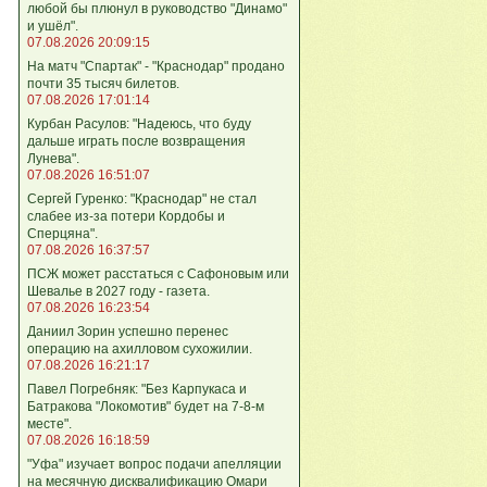
любой бы плюнул в руководство "Динамо"
и ушёл".
07.08.2026 20:09:15
На матч "Спартак" - "Краснодар" продано
почти 35 тысяч билетов.
07.08.2026 17:01:14
Курбан Расулов: "Надеюсь, что буду
дальше играть после возвращения
Лунева".
07.08.2026 16:51:07
Сергей Гуренко: "Краснодар" не стал
слабее из-за потери Кордобы и
Сперцяна".
07.08.2026 16:37:57
ПСЖ может расстаться с Сафоновым или
Шевалье в 2027 году - газета.
07.08.2026 16:23:54
Даниил Зорин успешно перенес
операцию на ахилловом сухожилии.
07.08.2026 16:21:17
Павел Погребняк: "Без Карпукаса и
Батракова "Локомотив" будет на 7-8-м
месте".
07.08.2026 16:18:59
"Уфа" изучает вопрос подачи апелляции
на месячную дисквалификацию Омари