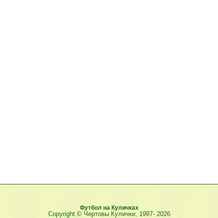
Футбол на Куличках
Copyright © Чертовы Кулички, 1997-
2026