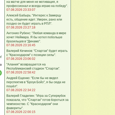
на матче для меня не мотивация, я
профессионал и всегда играю на победу".
07.08.2026 23:33:07
Алексей Бабырь: "Интерес к Замерцу
есть, общение идет. Уверен, рано или
поздно он будет играть в РПЛ".
07.08.2026 23:27:18
Антонио Рубенс: "Любая команда в мире
хочет Неймара. Я бы хотел побольше
бразильцев в "Динамо".
07.08.2026 23:16:45
Валерий Кечинов: "Спартак" будет играть
с "Краснодаром" с позиции силы".
м!
07.08.2026 23:06:02
"Алания" возвращается на
ю
Республиканский стадион "Спартак".
07.08.2026 22:58:42
Андрей Ещенко: "Если бы не видел
перспектив в "Броук Бойз", я бы сюда не
пошёл".
07.08.2026 22:34:22
Валерий Гладилин: "Игра за Суперкубок
показала, что "Спартак" готов бороться за
чемпионство. С "Краснодаром" они
фавориты".
07.08.2026 22:00:15