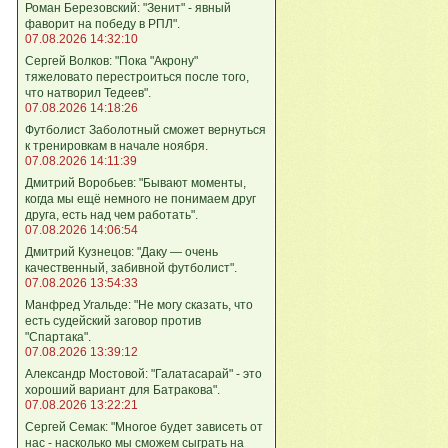
Роман Березовский: "Зенит" - явный
фаворит на победу в РПЛ".
07.08.2026 14:32:10
Сергей Волков: "Пока "Акрону"
тяжеловато перестроиться после того,
что натворил Тедеев".
07.08.2026 14:18:26
Футболист Заболотный сможет вернуться
к тренировкам в начале ноября.
07.08.2026 14:11:39
Дмитрий Воробьев: "Бывают моменты,
когда мы ещё немного не понимаем друг
друга, есть над чем работать".
07.08.2026 14:06:54
Дмитрий Кузнецов: "Даку — очень
качественный, забивной футболист".
07.08.2026 13:54:33
Манфред Угальде: "Не могу сказать, что
есть судейский заговор против
"Спартака".
07.08.2026 13:39:12
Александр Мостовой: "Галатасарай" - это
хороший вариант для Батракова".
07.08.2026 13:22:21
Сергей Семак: "Многое будет зависеть от
нас - насколько мы сможем сыграть на