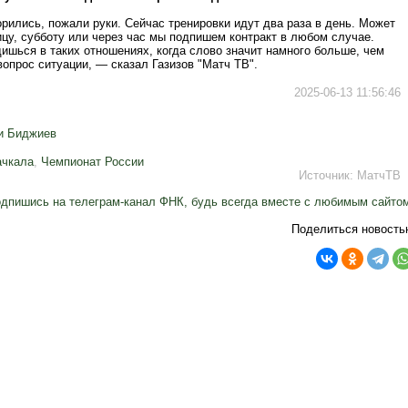
рились, пожали руки. Сейчас тренировки идут два раза в день. Может
ицу, субботу или через час мы подпишем контракт в любом случае.
ишься в таких отношениях, когда слово значит намного больше, чем
вопрос ситуации, — сказал Газизов "Матч ТВ".
2025-06-13 11:56:46
и Биджиев
ачкала
,
Чемпионат России
Источник:
МатчТВ
дпишись на телеграм-канал ФНК, будь всегда вместе с любимым сайто
Поделиться новость