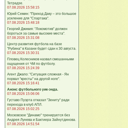
Тетрадзе.
07.08.2026 15:58:15
Юрий Семин: "Приход Даку – это большое
усиление для "Спартака".
07.08.2026 15:48:18
Георгий Джикия: "Локомотив" должен
бороться за самые высокие места".
07.08.2026 15:31:08
Центр развития футбола на базе
"Рубина" в Казани будет сдан к 30 августа.
07.08.2026 15:30:31
Пловец Колесников назвал смешанными
ощущения от ЧМ по футболу.
07.08.2026 15:24:39
Агент Джапо: "Ситуация сложная - Ян
порвал "кресты" на другой ноге".
07.08.2026 15:16:41
Анонс футбольного уик-энда.
07.08.2026 15:06:06
Густаво Пуэрта отказал "Зениту" ради
перехода в клуб АПЛ.
07.08.2026 15:02:25
Московское "Динамо" тренируется без
Андрея Лунева и Бактиера Зайнутдинова.
07.08.2026 14:51:54