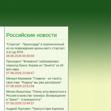
Российские новости
"Спартак" - "Краснодар" и перенесенный
из-за повреждения арены матч: стартует
3-й тур РПЛ.
08.08.2026 00:30:00
Президент "Фламенго" заблокировал
переход Луиса Энрике из "Зенита" за 40
млн евро.
07.08.2026 23:58:47
Михаил Кержаков: "Главное - не терять
свои очки. "Родину" мы уже разобрали".
07.08.2026 23:53:58
Милан Вьештица: "Очень хочу вернуться в
Россию в качестве тренера. Возвращение
в "Зенит" - в приоритете".
07.08.2026 23:49:37
Андрей Лангович: "Присутствие Карпина