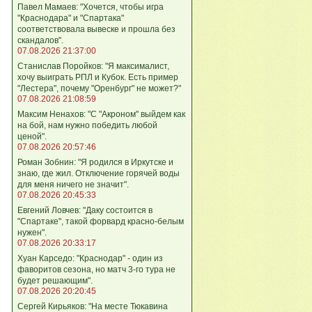
Павел Мамаев: "Хочется, чтобы игра
"Краснодара" и "Спартака"
соответствовала вывеске и прошла без
скандалов".
07.08.2026 21:37:00
Станислав Поройков: "Я максималист,
хочу выиграть РПЛ и Кубок. Есть пример
"Лестера", почему "Оренбург" не может?"
07.08.2026 21:08:59
Максим Ненахов: "С "Акроном" выйдем как
на бой, нам нужно победить любой
ценой".
07.08.2026 20:57:46
Роман Зобнин: "Я родился в Иркутске и
знаю, где жил. Отключение горячей воды
для меня ничего не значит".
07.08.2026 20:45:33
Евгений Ловчев: "Даку состоится в
"Спартаке", такой форвард красно-белым
нужен".
07.08.2026 20:33:17
Хуан Карседо: "Краснодар" - один из
фаворитов сезона, но матч 3-го тура не
будет решающим".
07.08.2026 20:20:45
Сергей Кирьяков: "На месте Тюкавина