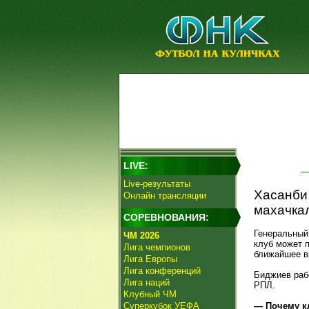
LIVE:
Live-результаты
Хасанби 
Онлайн трансляции
махачка
СОРЕВНОВАНИЯ:
Генеральный
ЧМ 2026
клуб может 
Лига чемпионов
ближайшее в
Лига Европы
Лига конференций
Биджиев рабо
Лига наций
РПЛ.
Клубный ЧМ
Суперкубок УЕФА
— Почему к