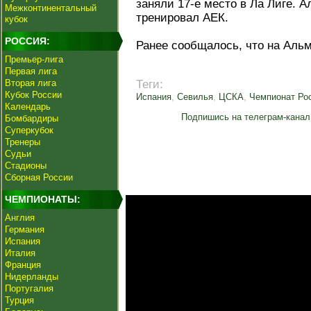
заняли 17-е место в Ла Лиге. А
Межконтинентальный
тренировал АЕК.
кубок
РОССИЯ:
Ранее сообщалось, что на Аль
Премьер-лига
Первая лига
Вторая лига
Теги:
Кубок России
Испания
,
Севилья
,
ЦСКА
,
Чемпионат Ро
Календарь
Подпишись на телеграм-канал
Бомбардиры
Суперкубок
Тренеры
Судьи
Стадионы
Сборная России
ЧЕМПИОНАТЫ:
Англия
Германия
Испания
Италия
Франция
Нидерланды
Португалия
Турция