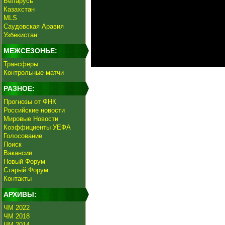
Беларусь
Казахстан
MLS
Саудовская Аравия
Узбекистан
МЕЖСЕЗОНЬЕ:
Трансферы
Контрольные матчи
РАЗНОЕ:
Прогнозы от ФНК
Российские новости
Мировые Новости
Коэффициенты УЕФА
Голосование
Поиск
Вакансии
Новый Форум
Старый Форум
Контакты
АРХИВЫ:
ЧМ 2022
ЧМ 2018
ЧМ 2014