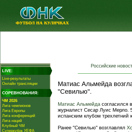
Российские новос
LIVE:
Live-результаты
Матиас Альмейда возгла
Онлайн трансляции
"Севилью".
СОРЕВНОВАНИЯ:
ЧМ 2026
Матиас Альмейда
согласился 
Лига чемпионов
журналист Сесар Луис Мерло. 
Лига Европы
испанским клубом трехлетний к
Лига конференций
Лига наций
Клубный ЧМ
Ранее "Севилью" возглавлял
Хо
Суперкубок УЕФА