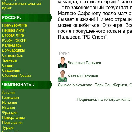
команда, против который было 
Межконтинентальный
– это закономерный результат 
кубок
Матвею Сафонову после матча?
РОССИЯ:
бывает в жизни! Ничего страшн
может ошибиться. Это игра. В
Премьер-лига
Первая лига
после пропущенного гола и в ра
Вторая лига
Пальцева "РБ Спорт".
Кубок России
Календарь
Бомбардиры
Теги:
Суперкубок
Тренеры
Валентин Пальцев
Судьи
Стадионы
Сборная России
Матвей Сафонов
ЧЕМПИОНАТЫ:
Динамо-Махачкала
,
Пари Сен-Жермен
,
С
Англия
Германия
Подпишись на телеграм-канал
Испания
Италия
Франция
Нидерланды
Португалия
Турция