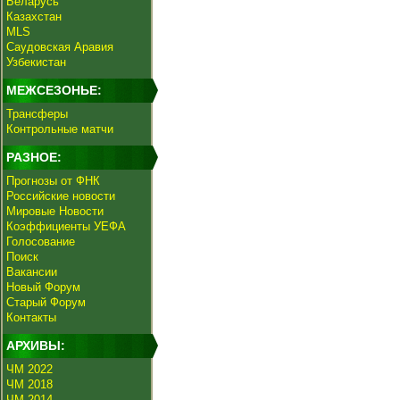
Беларусь
Казахстан
MLS
Саудовская Аравия
Узбекистан
МЕЖСЕЗОНЬЕ:
Трансферы
Контрольные матчи
РАЗНОЕ:
Прогнозы от ФНК
Российские новости
Мировые Новости
Коэффициенты УЕФА
Голосование
Поиск
Вакансии
Новый Форум
Старый Форум
Контакты
АРХИВЫ:
ЧМ 2022
ЧМ 2018
ЧМ 2014