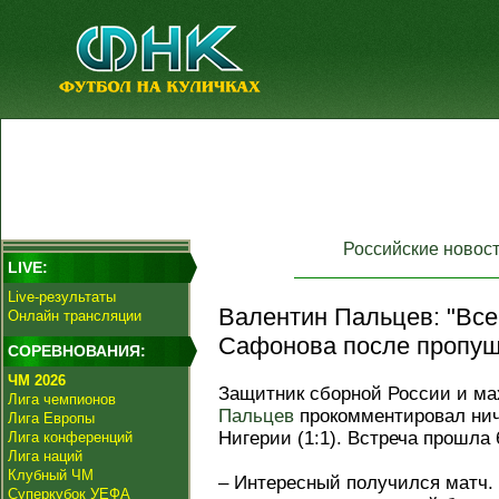
Российские новос
LIVE:
Live-результаты
Валентин Пальцев: "Все
Онлайн трансляции
Сафонова после пропуще
СОРЕВНОВАНИЯ:
ЧМ 2026
Защитник сборной России и ма
Лига чемпионов
Пальцев
прокомментировал нич
Лига Европы
Нигерии (1:1). Встреча прошла 
Лига конференций
Лига наций
Клубный ЧМ
– Интересный получился матч.
Суперкубок УЕФА