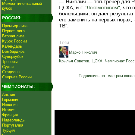
— Николич — топ‑тренер для Ро
Межконтинентальный
ЦСКА, и с
"Локомотивом"
, что
кубок
болельщики, он дает результат
РОССИЯ:
его заменить на первых порах,
ТВ".
Премьер-лига
Первая лига
Вторая лига
Кубок России
Теги:
Календарь
Бомбардиры
Марко Николич
Суперкубок
Крылья Советов
,
ЦСКА
,
Чемпионат Росс
Тренеры
Судьи
Стадионы
Подпишись на телеграм-канал
Сборная России
ЧЕМПИОНАТЫ:
Англия
Германия
Испания
Италия
Франция
Нидерланды
Португалия
Турция