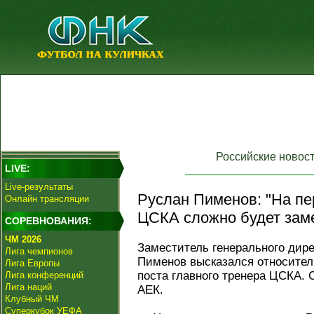
Российские новос
LIVE:
Live-результаты
Руслан Пименов: "На пе
Онлайн трансляции
ЦСКА сложно будет заме
СОРЕВНОВАНИЯ:
ЧМ 2026
Заместитель генерального дире
Лига чемпионов
Пименов высказался относите
Лига Европы
поста главного тренера ЦСКА. 
Лига конференций
Лига наций
АЕК.
Клубный ЧМ
Суперкубок УЕФА