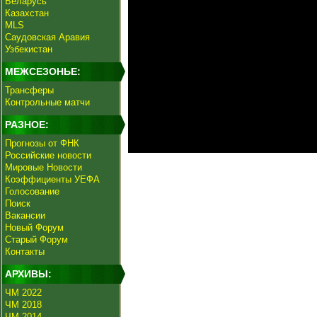
Беларусь
Казахстан
MLS
Саудовская Аравия
Узбекистан
МЕЖСЕЗОНЬЕ:
Трансферы
Контрольные матчи
РАЗНОЕ:
Прогнозы от ФНК
Российские новости
Мировые Новости
Коэффициенты УЕФА
Голосование
Поиск
Вакансии
Новый Форум
Старый Форум
Контакты
АРХИВЫ:
ЧМ 2022
ЧМ 2018
ЧМ 2014