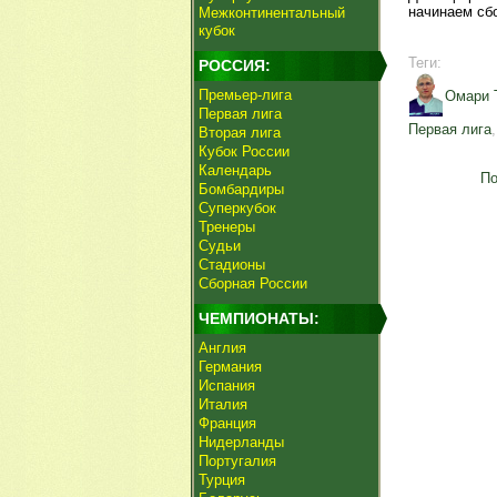
начинаем сб
Межконтинентальный
кубок
Теги:
РОССИЯ:
Премьер-лига
Омари 
Первая лига
Первая лига
Вторая лига
Кубок России
Календарь
По
Бомбардиры
Суперкубок
Тренеры
Судьи
Стадионы
Сборная России
ЧЕМПИОНАТЫ:
Англия
Германия
Испания
Италия
Франция
Нидерланды
Португалия
Турция