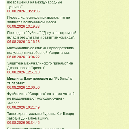
возвращения на международные
турниры".
06.08.2026 13:28:05
Пловец Колесников признался, что не
является поклонником Месси.
06.08.2026 13:19:33
Президент "Рубина": "Даку внёс огромный
вклад в результаты и развитие команды".
06.08.2026 13:16:18
Махачкалинское близко к приобретению
полузащитника сборной Мавритании.
06.08.2026 13:04:22
Защитник махачкалинского "Динамо" Ян
Джапо порвал "кресты".
06.08.2026 12:51:18
Мирлинд Даку перешел из "Рубина" в
"Спартак".
06.08.2026 12:06:50
Футболисты "Спартака" во время матчей
не поддавливают молодых судей -
Умяров.
06.08.2026 10:21:49
Тише едешь, дальше будешь. Как Шварц
заводит Динамо-машину.
06.08.2026 08:34:45
Батраков согласился на переход в