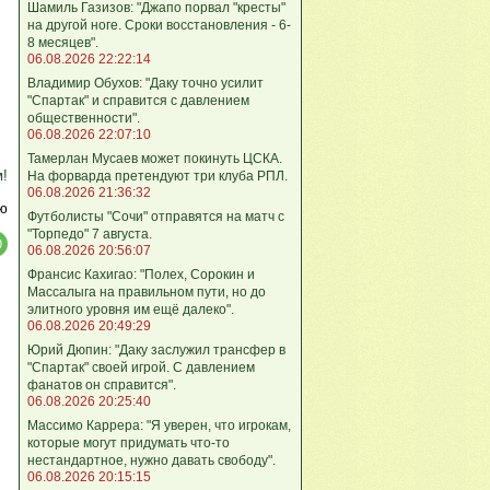
Шамиль Газизов: "Джапо порвал "кресты"
на другой ноге. Сроки восстановления - 6-
8 месяцев".
06.08.2026 22:22:14
Владимир Обухов: "Даку точно усилит
"Спартак" и справится с давлением
общественности".
06.08.2026 22:07:10
Тамерлан Мусаев может покинуть ЦСКА.
м!
На форварда претендуют три клуба РПЛ.
06.08.2026 21:36:32
ю
Футболисты "Сочи" отправятся на матч с
"Торпедо" 7 августа.
06.08.2026 20:56:07
Франсис Кахигао: "Полех, Сорокин и
Массалыга на правильном пути, но до
элитного уровня им ещё далеко".
06.08.2026 20:49:29
Юрий Дюпин: "Даку заслужил трансфер в
"Спартак" своей игрой. С давлением
фанатов он справится".
06.08.2026 20:25:40
Массимо Каррера: "Я уверен, что игрокам,
которые могут придумать что-то
нестандартное, нужно давать свободу".
06.08.2026 20:15:15