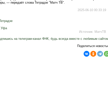
оры, — передаёт слова Тетрадзе "Матч ТВ".
2025-06-10 00:33:19
Тетрадзе
,
Уфа
Источник:
МатчТВ
дпишись на телеграм-канал ФНК, будь всегда вместе с любимым сайто
Поделиться новость