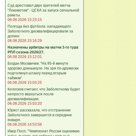
Суд арестовал двух зрителей матча
"Локомотив" - ЦСКА за запуск сигнальной
ракеты.
06.08.2026 15:23:15
Полгода без футбола: нападающего
Заболотного дисквалифицировали за
допинг.
06.08.2026 15:16:29
Назначены арбитры на матчи 3-го тура
РПЛ сезона-2026/27.
06.08.2026 15:12:01
Богдан Москвичев: "На 95‑й минуте
здорово дзинькнуло. Не зря по‑дружески
подтолкнул штангу перед вторым
таймом".
06.08.2026 15:03:25
Колосков считает, что Заболотному будет
непросто вернуться после
дисквалификации.
06.08.2026 15:03:20
Юрист рассказала, что отстранение
Заболотного завершится в середине
января.
06.08.2026 14:53:58
Икер Посо: "Чемпионат России оцениваю
очень высоко, тут собраны сильные