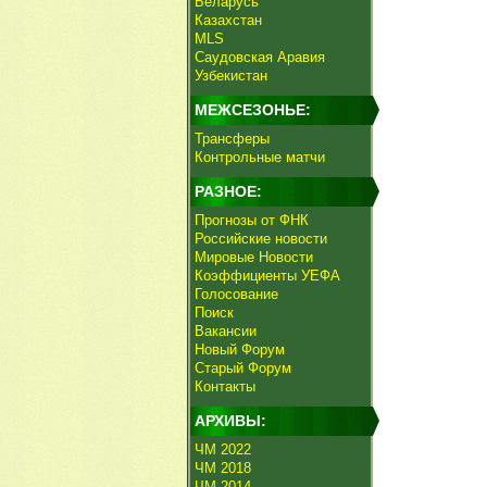
Беларусь
Казахстан
MLS
Саудовская Аравия
Узбекистан
МЕЖСЕЗОНЬЕ:
Трансферы
Контрольные матчи
РАЗНОЕ:
Прогнозы от ФНК
Российские новости
Мировые Новости
Коэффициенты УЕФА
Голосование
Поиск
Вакансии
Новый Форум
Старый Форум
Контакты
АРХИВЫ:
ЧМ 2022
ЧМ 2018
ЧМ 2014