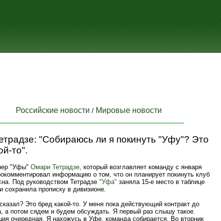
Российские новости
Мировые новости
/
традзе: "Собираюсь ли я покинуть "Уфу"? Это
ой‑то".
нер "Уфы"
Омари Тетрадзе
, который возглавляет команду с января
рокомментировал информацию о том, что он планирует покинуть клуб
сна. Под руководством Тетрадзе
"Уфа"
заняла 15‑е место в таблице
и сохранила прописку в дивизионе.
сказал? Это бред какой‑то. У меня пока действующий контракт до
, а потом сядем и будем обсуждать. Я первый раз слышу такое.
ия очередная. Я нахожусь в Уфе, команда собирается. Во вторник