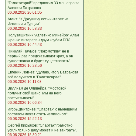
"Галатасарай" предложил 33 млн евро за
Алексея Батракова.
06.08.2026 20:01:05
Агент: "К Дркушичу есть интерес из
Испании и Турции".
06.08.2026 16:58:33
Полузащитник "Атлетико Минейро" Алан
Франко интересен двум клубам РПЛ.
06.08.2026 16:44:43
Николай Наумов: "Локомотиву" не в
первый раз предсказывают крах, а он
существовал и будет существовать".
06.08.2026 16:23:56
Евгений Ловчев: "Думаю, что у Батракова
всё получится в "Галатасарае".
06.08.2026 16:11:08
Виллиам де Оливейра: "Мостовой
получит свой шанс. Мы на него
рассчитываем".
06.08.2026 16:06:34
Игорь Дмитриев: "Спартак" с нынешним
составом может стать чемпионом".
06.08.2026 15:52:13
Сергей Кирьяков: "Спартак" грамотно
усилился, но Даку может и не заиграть".
06.08.2026 15:30:21