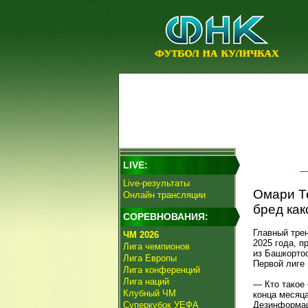
LIVE:
Live-результаты
Омари Те
Онлайн трансляции
бред как
СОРЕВНОВАНИЯ:
Главный тре
ЧМ 2026
2025 года, п
Лига чемпионов
из Башкорто
Лига Европы
Первой лиге 
Лига конференций
Лига наций
— Кто такое 
Клубный ЧМ
конца месяца
Суперкубок УЕФА
Дезинформац