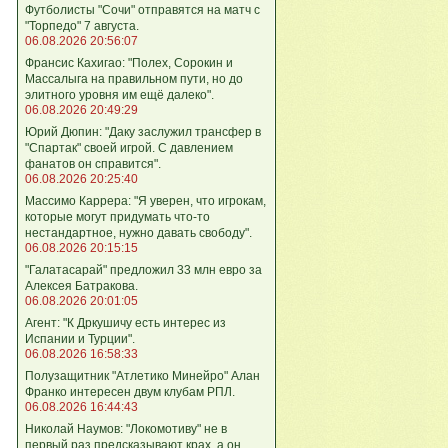
Футболисты "Сочи" отправятся на матч с
"Торпедо" 7 августа.
06.08.2026 20:56:07
Франсис Кахигао: "Полех, Сорокин и
Массалыга на правильном пути, но до
элитного уровня им ещё далеко".
06.08.2026 20:49:29
Юрий Дюпин: "Даку заслужил трансфер в
"Спартак" своей игрой. С давлением
фанатов он справится".
06.08.2026 20:25:40
Массимо Каррера: "Я уверен, что игрокам,
которые могут придумать что-то
нестандартное, нужно давать свободу".
06.08.2026 20:15:15
"Галатасарай" предложил 33 млн евро за
Алексея Батракова.
06.08.2026 20:01:05
Агент: "К Дркушичу есть интерес из
Испании и Турции".
06.08.2026 16:58:33
Полузащитник "Атлетико Минейро" Алан
Франко интересен двум клубам РПЛ.
06.08.2026 16:44:43
Николай Наумов: "Локомотиву" не в
первый раз предсказывают крах, а он