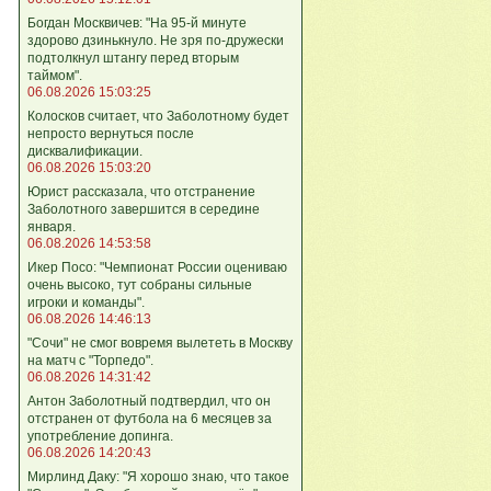
Богдан Москвичев: "На 95‑й минуте
здорово дзинькнуло. Не зря по‑дружески
подтолкнул штангу перед вторым
таймом".
06.08.2026 15:03:25
Колосков считает, что Заболотному будет
непросто вернуться после
дисквалификации.
06.08.2026 15:03:20
Юрист рассказала, что отстранение
Заболотного завершится в середине
января.
06.08.2026 14:53:58
Икер Посо: "Чемпионат России оцениваю
очень высоко, тут собраны сильные
игроки и команды".
06.08.2026 14:46:13
"Сочи" не смог вовремя вылететь в Москву
на матч с "Торпедо".
06.08.2026 14:31:42
Антон Заболотный подтвердил, что он
отстранен от футбола на 6 месяцев за
употребление допинга.
06.08.2026 14:20:43
Мирлинд Даку: "Я хорошо знаю, что такое