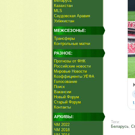
Беларусь
Казахстан
MLS
Саудовская Аравия
Узбекистан
МЕЖСЕЗОНЬЕ:
Трансферы
Контрольные матчи
РАЗНОЕ:
Прогнозы от ФНК
Российские новости
Мировые Новости
Коэффициенты УЕФА
Голосование
Поиск
Вакансии
Новый Форум
Старый Форум
Контакты
АРХИВЫ:
Теги:
ЧМ 2022
Беларусь
,
С
ЧМ 2018
ЧМ 2014