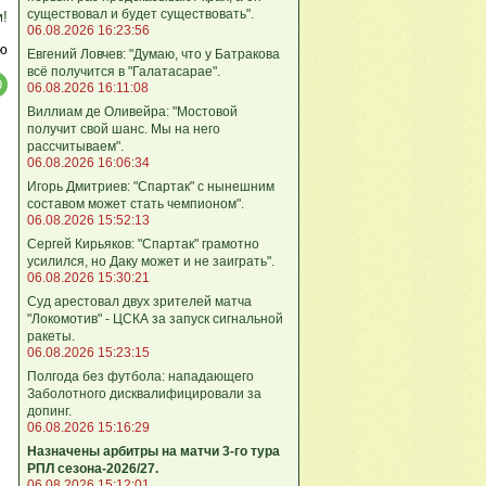
существовал и будет существовать".
м!
06.08.2026 16:23:56
ю
Евгений Ловчев: "Думаю, что у Батракова
всё получится в "Галатасарае".
06.08.2026 16:11:08
Виллиам де Оливейра: "Мостовой
получит свой шанс. Мы на него
рассчитываем".
06.08.2026 16:06:34
Игорь Дмитриев: "Спартак" с нынешним
составом может стать чемпионом".
06.08.2026 15:52:13
Сергей Кирьяков: "Спартак" грамотно
усилился, но Даку может и не заиграть".
06.08.2026 15:30:21
Суд арестовал двух зрителей матча
"Локомотив" - ЦСКА за запуск сигнальной
ракеты.
06.08.2026 15:23:15
Полгода без футбола: нападающего
Заболотного дисквалифицировали за
допинг.
06.08.2026 15:16:29
Назначены арбитры на матчи 3-го тура
РПЛ сезона-2026/27.
06.08.2026 15:12:01