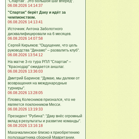
"Спартак". Это большой шаг вперёд".
06.08.2026 14:14:37
"Спартак" берёт Даку и идёт за
чемпионством.
06.08.2026 14:13:41
Источник: Антона Заболотного
дисквалифицировали на 6 месяцев.
06.08.2026 14:07:58
Сергей Кирьяков: "Ощущение, что цель
руководства "Динамо" – развалить клуб".
06.08.2026 13:54:12
На матче 3-го тура РПЛ "Спартак" –
"Краснодар" ожидается аншлаг.
06.08.2026 13:36:03
Дмитрий Баринов: "Думаю, мы далеки от
возвращения на международные
турниры".
06.08.2026 13:28:05
Пловец Колесников признался, что не
является поклонником Месси.
06.08.2026 13:19:33
Президент "Рубина": "Даку внёс огромный
вклад в результаты и развитие команды".
06.08.2026 13:16:18
Махачкалинское близко к приобретению
полузащитника сборной Мавритании.