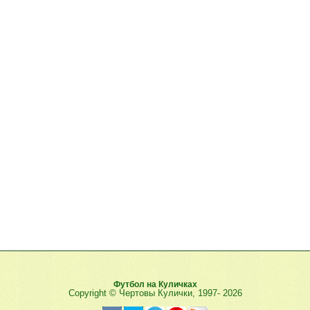
Футбол на Куличках
Copyright © Чертовы Кулички, 1997-
2026