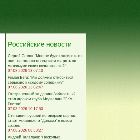
Российские новости
Сергей Семак: "Многое будет зависеть от
нас - насколько мы сможем сыграть на
максимуме своих возможностей".
07.08.2026 13:07:13
Роман Вега: "Мы должны относиться
серьезно к каждому сопернику".
07.08.2026 13:02:47
Отстраненный за допинг Заболотный
стал игроком клуба Медиалиги "СКА-
Ростов".
07.08.2026 10:17:53
Степашин русской поговоркой оценил
старт московского "Динамо" в новом
сезоне.
07.08.2026 08:38:27
Андрей Талалаев: "Несколько