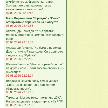
футболистов выбыли из-за травм.
Зрители этого не замечают, а мы
вынуждены кроить состав".
07.08.2026 00:00:46
Матч Первой лиги "Торпедо" - "Сочи"
официально перенесён на 8 августа.
06.08.2026 22:49:55
Александр Самедов: "У "Спартака"
мощный старт, но о чемпионстве говорить
рано".
06.08.2026 22:41:58
Александр Гришин: "На бумаге переход
Даку - отличный трансфер. Он в одиночку
тащил атаку "Рубина".
06.08.2026 22:29:50
Шамиль Газизов: "Джапо порвал "кресты"
на другой ноге. Сроки восстановления - 6-
8 месяцев".
06.08.2026 22:22:14
Владимир Обухов: "Даку точно усилит
"Спартак" и справится с давлением
общественности".
06.08.2026 22:07:10
Тамерлан Мусаев может покинуть ЦСКА.
На форварда претендуют три клуба РПЛ.
06.08.2026 21:36:32