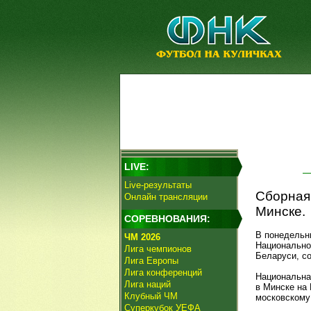
LIVE:
Live-результаты
Сборная
Онлайн трансляции
Минске.
СОРЕВНОВАНИЯ:
В понедельни
ЧМ 2026
Национально
Лига чемпионов
Беларуси, с
Лига Европы
Лига конференций
Национальна
Лига наций
в Минске на
Клубный ЧМ
московскому
Суперкубок УЕФА