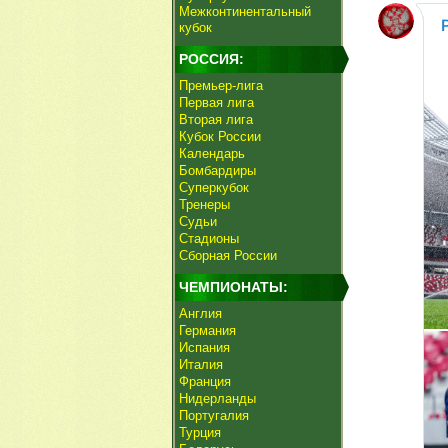
Межконтинентальный
кубок
РОССИЯ:
Премьер-лига
Первая лига
Вторая лига
Кубок России
Календарь
Бомбардиры
Суперкубок
Тренеры
Судьи
Стадионы
Сборная России
ЧЕМПИОНАТЫ:
Англия
Германия
Испания
Италия
Франция
Нидерланды
Португалия
Турция