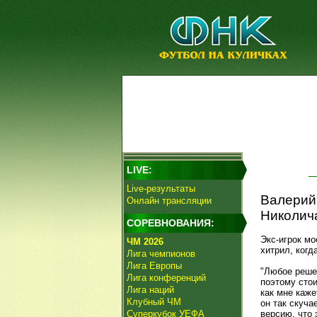
LIVE:
Live-результаты
Валерий
Онлайн трансляции
Николича
СОРЕВНОВАНИЯ:
Экс-игрок м
ЧМ 2026
хитрил, когд
Лига чемпионов
Лига Европы
"Любое решен
Лига конференций
поэтому стои
Лига наций
как мне каже
Клубный ЧМ
он так скуча
Суперкубок УЕФА
версию, что 