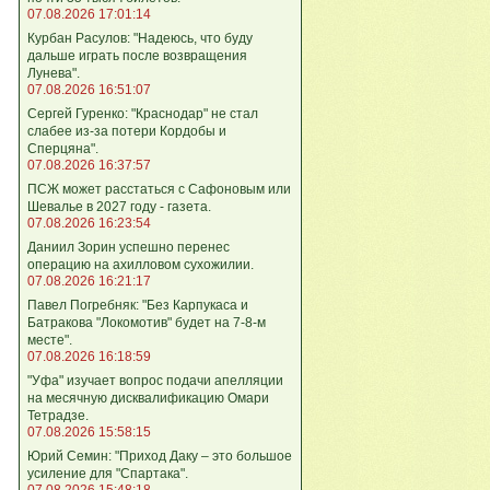
07.08.2026 17:01:14
Курбан Расулов: "Надеюсь, что буду
дальше играть после возвращения
Лунева".
07.08.2026 16:51:07
Сергей Гуренко: "Краснодар" не стал
слабее из-за потери Кордобы и
Сперцяна".
07.08.2026 16:37:57
ПСЖ может расстаться с Сафоновым или
Шевалье в 2027 году - газета.
07.08.2026 16:23:54
Даниил Зорин успешно перенес
операцию на ахилловом сухожилии.
07.08.2026 16:21:17
Павел Погребняк: "Без Карпукаса и
Батракова "Локомотив" будет на 7-8-м
месте".
07.08.2026 16:18:59
"Уфа" изучает вопрос подачи апелляции
на месячную дисквалификацию Омари
Тетрадзе.
07.08.2026 15:58:15
Юрий Семин: "Приход Даку – это большое
усиление для "Спартака".
07.08.2026 15:48:18