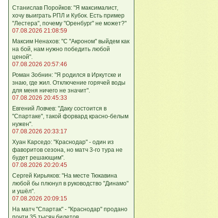
Станислав Поройков: "Я максималист,
хочу выиграть РПЛ и Кубок. Есть пример
"Лестера", почему "Оренбург" не может?"
07.08.2026 21:08:59
Максим Ненахов: "С "Акроном" выйдем как
на бой, нам нужно победить любой
ценой".
07.08.2026 20:57:46
Роман Зобнин: "Я родился в Иркутске и
знаю, где жил. Отключение горячей воды
для меня ничего не значит".
07.08.2026 20:45:33
Евгений Ловчев: "Даку состоится в
"Спартаке", такой форвард красно-белым
нужен".
07.08.2026 20:33:17
Хуан Карседо: "Краснодар" - один из
фаворитов сезона, но матч 3-го тура не
будет решающим".
07.08.2026 20:20:45
Сергей Кирьяков: "На месте Тюкавина
любой бы плюнул в руководство "Динамо"
и ушёл".
07.08.2026 20:09:15
На матч "Спартак" - "Краснодар" продано
почти 35 тысяч билетов.