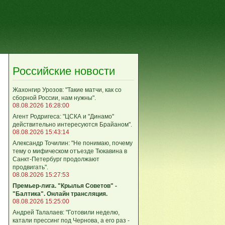
Российские новости
Жахонгир Урозов: "Такие матчи, как со
сборной России, нам нужны".
08.08.2026 16:28:00
Агент Родригеса: "ЦСКА и "Динамо"
действительно интересуются Брайаном".
08.08.2026 15:43:14
Александр Точилин: "Не понимаю, почему
тему о мифическом отъезде Тюкавина в
Санкт-Петербург продолжают
продвигать".
08.08.2026 15:27:53
Премьер-лига. "Крылья Советов" -
"Балтика". Онлайн трансляция.
08.08.2026 15:25:00
Андрей Талалаев: "Готовили неделю,
катали прессинг под Чернова, а его раз -