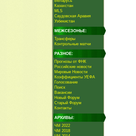
Беларусь
Казахстан
MLS
Саудовская Аравия
Узбекистан
МЕЖСЕЗОНЬЕ:
Трансферы
Контрольные матчи
РАЗНОЕ:
Прогнозы от ФНК
Российские новости
Мировые Новости
Коэффициенты УЕФА
Голосование
Поиск
Вакансии
Новый Форум
Старый Форум
Контакты
АРХИВЫ:
ЧМ 2022
ЧМ 2018
ЧМ 2014