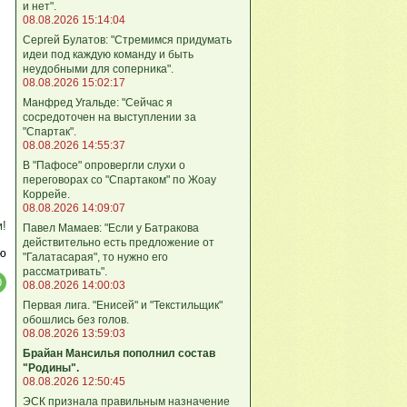
и нет".
08.08.2026 15:14:04
Сергей Булатов: "Стремимся придумать
идеи под каждую команду и быть
неудобными для соперника".
08.08.2026 15:02:17
Манфред Угальде: "Сейчас я
сосредоточен на выступлении за
"Спартак".
08.08.2026 14:55:37
В "Пафосе" опровергли слухи о
переговорах со "Спартаком" по Жоау
Коррейе.
08.08.2026 14:09:07
м!
Павел Мамаев: "Если у Батракова
действительно есть предложение от
ю
"Галатасарая", то нужно его
рассматривать".
08.08.2026 14:00:03
Первая лига. "Енисей" и "Текстильщик"
обошлись без голов.
08.08.2026 13:59:03
Брайан Мансилья пополнил состав
"Родины".
08.08.2026 12:50:45
ЭСК признала правильным назначение