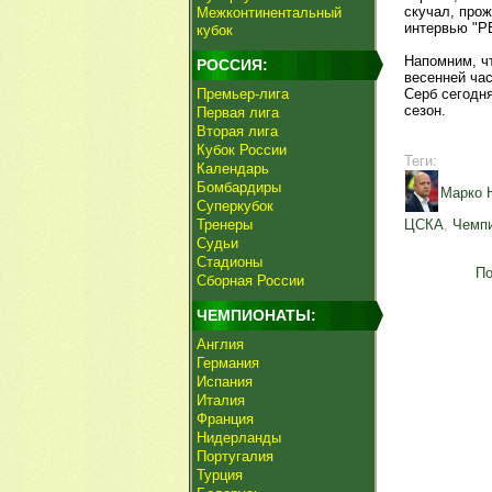
скучал, прож
Межконтинентальный
интервью "Р
кубок
Напомним, ч
РОССИЯ:
весенней час
Премьер-лига
Серб сегодн
сезон.
Первая лига
Вторая лига
Кубок России
Теги:
Календарь
Бомбардиры
Марко 
Суперкубок
Тренеры
ЦСКА
,
Чемпи
Судьи
Стадионы
По
Сборная России
ЧЕМПИОНАТЫ:
Англия
Германия
Испания
Италия
Франция
Нидерланды
Португалия
Турция