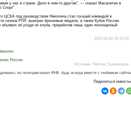
ивая у нас в стране. Дело в чем-то другом", — сказал Масалитин в
Б Спорт".
то ЦСКА под руководством Николича стал лучшей командой в
ти сезона РПЛ, выиграл бронзовые медали, а также Кубок России.
я объявил об уходе из клуба, проработав лишь один полноценный
2025-06-09 20:32:54
Николич
онат России
Источник:
Рейтинг Букмекеров
дпишись на телеграм-канал ФНК, будь всегда вместе с любимым сайто
Поделиться новость