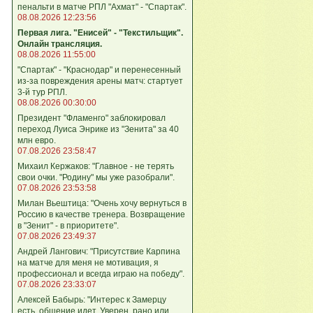
пенальти в матче РПЛ "Ахмат" - "Спартак".
08.08.2026 12:23:56
Первая лига. "Енисей" - "Текстильщик".
Онлайн трансляция.
08.08.2026 11:55:00
"Спартак" - "Краснодар" и перенесенный
из-за повреждения арены матч: стартует
3-й тур РПЛ.
08.08.2026 00:30:00
Президент "Фламенго" заблокировал
переход Луиса Энрике из "Зенита" за 40
млн евро.
07.08.2026 23:58:47
Михаил Кержаков: "Главное - не терять
свои очки. "Родину" мы уже разобрали".
07.08.2026 23:53:58
Милан Вьештица: "Очень хочу вернуться в
Россию в качестве тренера. Возвращение
в "Зенит" - в приоритете".
07.08.2026 23:49:37
Андрей Лангович: "Присутствие Карпина
на матче для меня не мотивация, я
профессионал и всегда играю на победу".
07.08.2026 23:33:07
Алексей Бабырь: "Интерес к Замерцу
есть, общение идет. Уверен, рано или