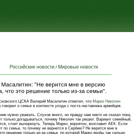
Российские новости
Мировые новости
/
 Масалитин: "Не верится мне в версию
, что это решение только из-за семьи".
осковского ЦСКА Валерий Масалитин отметил, что
Марко Николич
а говорил о семье в контексте ухода с поста наставника армейцев.
ие нужно уважать. Слухов много, но правду нам никто не сказал пока,
т только догадываться, почему Николич так решил. Вариант семейный,
тся, стоит вычеркнуть. Теперь Марко, вероятно, возглавит АЕК. Если
ет по семье, то почему не вернется в Сербию? Не верится мне в
это решение только из-за семьи, по которой Марко якобы так сильно