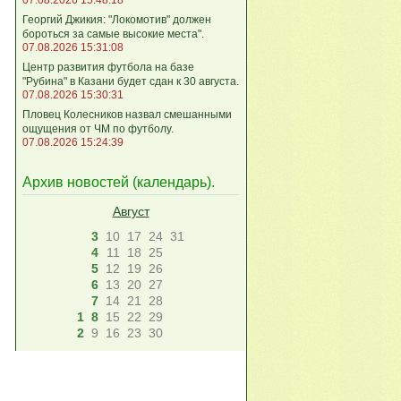
Георгий Джикия: "Локомотив" должен
бороться за самые высокие места".
07.08.2026 15:31:08
Центр развития футбола на базе
"Рубина" в Казани будет сдан к 30 августа.
07.08.2026 15:30:31
Пловец Колесников назвал смешанными
ощущения от ЧМ по футболу.
07.08.2026 15:24:39
Архив новостей (
календарь
).
Август
3
10
17
24
31
4
11
18
25
5
12
19
26
6
13
20
27
7
14
21
28
1
8
15
22
29
2
9
16
23
30