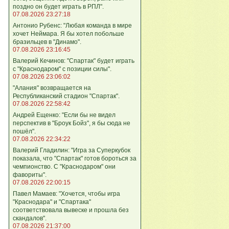
поздно он будет играть в РПЛ".
07.08.2026 23:27:18
Антонио Рубенс: "Любая команда в мире
хочет Неймара. Я бы хотел побольше
бразильцев в "Динамо".
07.08.2026 23:16:45
Валерий Кечинов: "Спартак" будет играть
с "Краснодаром" с позиции силы".
07.08.2026 23:06:02
"Алания" возвращается на
Республиканский стадион "Спартак".
07.08.2026 22:58:42
Андрей Ещенко: "Если бы не видел
перспектив в "Броук Бойз", я бы сюда не
пошёл".
07.08.2026 22:34:22
Валерий Гладилин: "Игра за Суперкубок
показала, что "Спартак" готов бороться за
чемпионство. С "Краснодаром" они
фавориты".
07.08.2026 22:00:15
Павел Мамаев: "Хочется, чтобы игра
"Краснодара" и "Спартака"
соответствовала вывеске и прошла без
скандалов".
07.08.2026 21:37:00