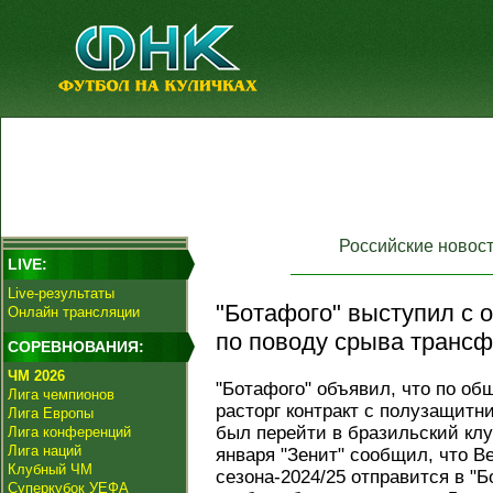
Российские новос
LIVE:
Live-результаты
"Ботафого" выступил с
Онлайн трансляции
по поводу срыва трансф
СОРЕВНОВАНИЯ:
ЧМ 2026
"Ботафого" объявил, что по о
Лига чемпионов
расторг контракт с полузащитн
Лига Европы
был перейти в бразильский клу
Лига конференций
Лига наций
января "Зенит" сообщил, что В
Клубный ЧМ
сезона‑2024/25 отправится в "Б
Суперкубок УЕФА