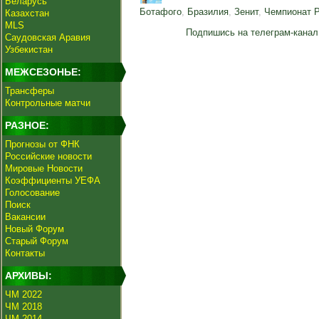
Беларусь
Ботафого
,
Бразилия
,
Зенит
,
Чемпионат 
Казахстан
MLS
Подпишись на телеграм-канал
Саудовская Аравия
Узбекистан
МЕЖСЕЗОНЬЕ:
Трансферы
Контрольные матчи
РАЗНОЕ:
Прогнозы от ФНК
Российские новости
Мировые Новости
Коэффициенты УЕФА
Голосование
Поиск
Вакансии
Новый Форум
Старый Форум
Контакты
АРХИВЫ:
ЧМ 2022
ЧМ 2018
ЧМ 2014