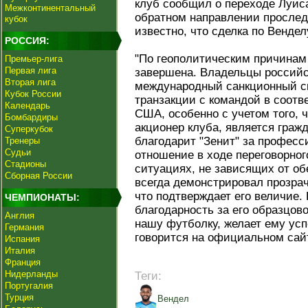
клуб сообщил о переходе Луиса
Межконтинентальный
обратном направлении прослед
кубок
известно, что сделка по Вендел
РОССИЯ:
"По геополитическим причинам
Премьер-лига
Первая лига
завершена. Владельцы российс
Вторая лига
международный санкционный с
Кубок России
транзакции с командой в соотв
Календарь
США, особенно с учетом того, 
Бомбардиры
акционер клуба, является гра
Суперкубок
благодарит "Зенит" за профес
Тренеры
Судьи
отношение в ходе переговорног
Стадионы
ситуациях, не зависящих от об
Сборная России
всегда демонстрировал прозрач
что подтверждает его величие.
ЧЕМПИОНАТЫ:
благодарность за его образцов
Англия
нашу футболку, желает ему усп
Германия
говорится на официальном сайт
Испания
Италия
Франция
Нидерланды
Теги:
Португалия
Турция
Вендел